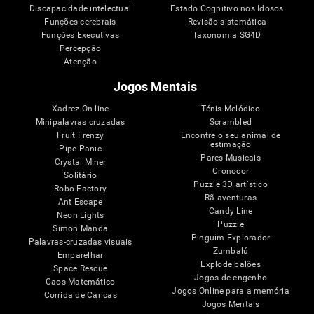
Discapacidade intelectual
Estado Cognitivo nos Idosos
Funções cerebrais
Revisão sistemática
Funções Executivas
Taxonomia SG4D
Percepção
Atenção
Jogos Mentais
Xadrez On-line
Ténis Melódico
Minipalavras cruzadas
Scrambled
Fruit Frenzy
Encontre o seu animal de
estimação
Pipe Panic
Pares Musicais
Crystal Miner
Cronocor
Solitário
Puzzle 3D artístico
Robo Factory
Rã-aventuras
Ant Escape
Candy Line
Neon Lights
Puzzle
Simon Manda
Pinguim Explorador
Palavras-cruzadas visuais
Zumbalú
Emparelhar
Explode balões
Space Rescue
Jogos de engenho
Caos Matemático
Jogos Online para a memória
Corrida de Caricas
Jogos Mentais