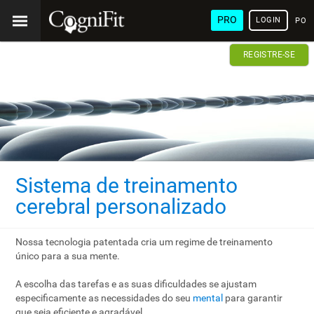
PRO
LOGIN
POR
REGISTRE-SE
Sistema de treinamento
cerebral personalizado
Nossa tecnologia patentada cria um regime de treinamento
único para a sua mente.
A escolha das tarefas e as suas dificuldades se ajustam
especificamente as necessidades do seu
mental
para garantir
que seja eficiente e agradável.