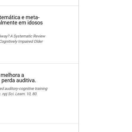
stemática e meta-
ialmente em idosos
 Away? A Systematic Review
Cognitively Impaired Older
o melhora a
perda auditiva.
ed auditory-cognitive training
npj Sci. Learn. 10, 80.