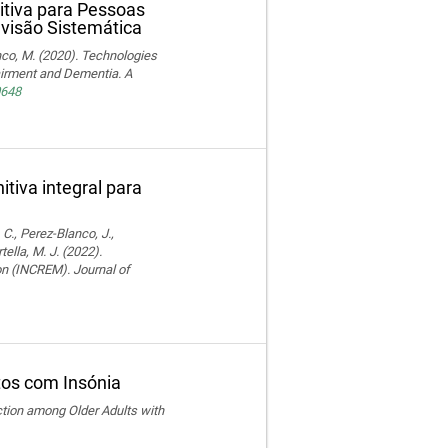
itiva para Pessoas
isão Sistemática
ranco, M. (2020). Technologies
pairment and Dementia. A
0648
tiva integral para
 C., Perez-Blanco, J.,
ella, M. J. (2022).
ion (INCREM). Journal of
ltos com Insónia
ction among Older Adults with