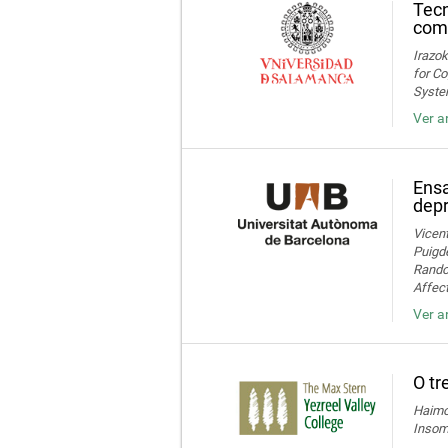
Tecn
com
Irazok
for Co
System
Ver a
Ensa
dep
Vicent
Puigde
Random
Affect
Ver a
O tr
Haimov
Insom