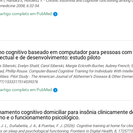
 I, Hanuka E, Horowitz Y. - Chronic insomnia and cognitive functioning among ol
medicine 2008; 6:32-54.
 artigo completo em PubMed
no cognitivo baseado em computador para pessoas com 
lectual e de desenvolvimento: estudo piloto
Siberski, Evelyn Shatil, Carol Siberski, Margie Eckroth-Bucher, Aubrey French, S
ad, Phillip Rouse. Computer-Based Cognitive Training for Individuals With Intel
lities: Pilot Study - The American Journal of Alzheimer’s Disease & Other Demen
77/1533317514539376
 artigo completo em PubMed
namento cognitivo domiciliar para insônia clinicamente de
no e o funcionamento psicológico.
 J. L., Duñabeitia, J. A., & Puertas, F. J. (2026). Cognitive training at home for cli
s on sleep and psychological functioning. Frontiers in Digital Health, 8, 1725773