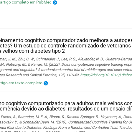
 artigo completo em PubMed
einamento cognitivo computadorizado melhora a autoges
etes? Um estudo de controle randomizado de veteranos 
 velhos com diabetes tipo 2
man, J. M., Zhu, C. W., Schmeidler, J., Lee, P. G., Alexander, N. B., Guerrero-Berroa, 
M., Nabozny, M., & Karran, M. (2022). Does computerized cognitive training impr
ment and cognition? A randomized control trial of middle-aged and older vetera
es Research and Clinical Practice, 195, 110149.
https://doi.org/10.1016/j.diab
rtigo em texto completo
no cognitivo computorizado para adultos mais velhos c
emência devido ao diabetes: resultados de um ensaio clí
Fuchs, A., Barendse, M. E. A., Bloom, R., Ravona-Springer, R., Heymann, A., Dabush
ssovsky, Y., & Schnaider Beeri, M. (2019). Computerized Cognitive Training for Ol
ia Risk due to Diabetes: Findings From a Randomized Controlled Trial. The Jou