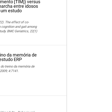
mento [TIM]) versus
marcha entre idosos
 um estudo
22). The effect of co-
on cognition and gait among
tudy. BMC Geriatrics, 22(1)
eino da memória de
 estudo ERP
 do treino da memória de
2009; 4:7141.