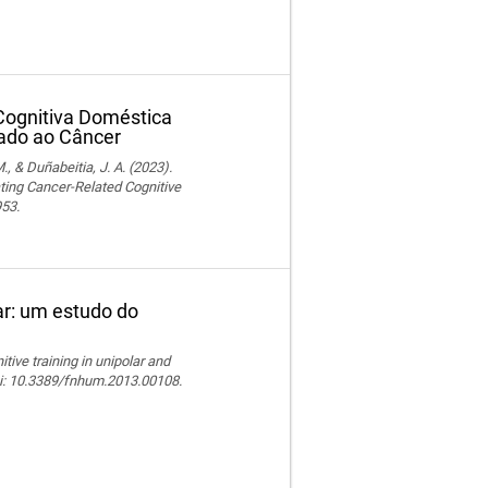
Cognitiva Doméstica
ado ao Câncer
., & Duñabeitia, J. A. (2023).
ting Cancer-Related Cognitive
953.
lar: um estudo do
ive training in unipolar and
doi: 10.3389/fnhum.2013.00108.