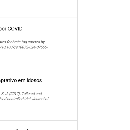
 por COVID
lities for brain fog caused by
org/10.1007/s10072-024-07566-
ptativo em idosos
 K. J. (2017). Tailored and
ed controlled trial. Journal of