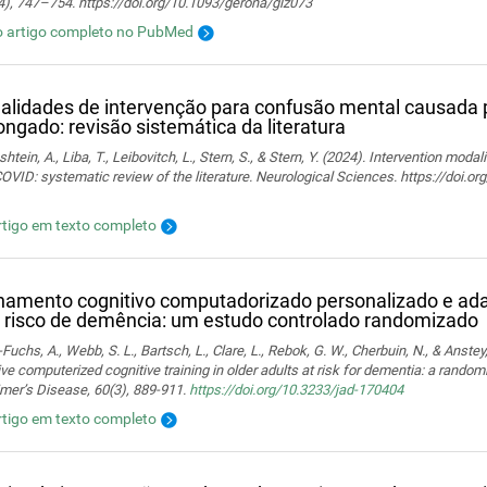
4), 747–754. https://doi.org/10.1093/gerona/glz073
o artigo completo no PubMed
lidades de intervenção para confusão mental causada
ongado: revisão sistemática da literatura
htein, A., Liba, T., Leibovitch, L., Stern, S., & Stern, Y. (2024). Intervention moda
OVID: systematic review of the literature. Neurological Sciences. https://doi.
rtigo em texto completo
namento cognitivo computadorizado personalizado e ada
risco de demência: um estudo controlado randomizado
Fuchs, A., Webb, S. L., Bartsch, L., Clare, L., Rebok, G. W., Cherbuin, N., & Anstey,
ve computerized cognitive training in older adults at risk for dementia: a randomiz
mer’s Disease, 60(3), 889-911.
https://doi.org/10.3233/jad-170404
rtigo em texto completo