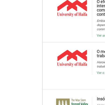
O ef
inte
com
cont
Embon-
depend
commun
Ver a
O me
trab
Horowi
traba
Ver o
Insó