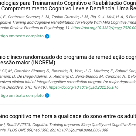
ologias para Treinamento Cognitivo e Reabilitação Cogn
 Comprometimento Cognitivo Leve e Demência. Uma Rev
i, E., Contreras-Somoza, L. M., Toribio-Guzmán, J. M., Río, C. J., Moll, H. A., & F
gnitive Training and Cognitive Rehabilitation for People With Mild Cognitive Im
atic Review. Frontiers in Psychology, 11.
https://doi.org/10.3389/fpsyg.2020.0
rtigo em texto completo
io clínico randomizado do programa de remediação cogni
ressão maior (INCREM)
-Gil, M., González-Simarro, S., Raventós, B., Vera, J. G., Martínez, E., Sabaté-Cao,
mont, D., De Diego-Adeliño, J., Alemany, C., Serra-Blasco, M., Cardoner, N., & Port
ized clinical trial of integral cognitive remediation program for major depress
ive Disorders, 310, 189-197.
https://doi.org/10.1016/j.jad.2022.05.016
rtigo em texto completo
eino cognitivo melhora a qualidade do sono entre os adu
 I, Shatil E (2013) Cognitive Training Improves Sleep Quality and Cognitive Fun
nia. PLOS ONE 8(4): e61390. doi:10.1371/journal.pone.0061390