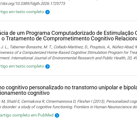
://doi.org/10.3389/fdgth.2026.1725773
rtigo em texto completo
ácia de um Programa Computadorizado de Estimulação 
 o Tratamento de Comprometimento Cognitivo Relacion
 J. L., Taberner-Bonastre, M. T., Collado-Martínez, D., Pouptsis, A., Núñez-Abad, M
tiveness of a Computerized Home-Based Cognitive Stimulation Program for Trea
ment. International Journal of Environmental Research and Public Health, 20, 4
rtigo em texto completo
no cognitivo personalizado no transtorno unipolar e bipo
ionamento cognitivo
 M, Shatil E, Cermakova R, Cimermannova D, Flesher I (2013), Personalized cognit
r disorder: a study of cognitive functioning. Frontiers in Human Neuroscience 
 artigo completo em PubMed