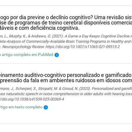
ogo por dia previne o declínio cognitivo? Uma revisão si
ise de programas de treino cerebral disponíveis comerc
áveis ​​e com deficiência cognitiva.
n, L., Murphy, K., & Andrews, G. (2021). A Game a Day Keeps Cognitive Decline
ta-Analysis of Commercially-Available Brain Training Programs in Healthy and 
s. Neuropsychology Review. https://doi.org/10.1007/s11065-021-09515-2
o artigo completo em PubMed
einamento auditivo-cognitivo personalizado e gamificad
reensão da fala em ambientes ruidosos em idosos com 
ann, J., Scherpiet, S., Stropahl, M. & Giroud, N. (2025). Personalized and gamifi
es naturalistic speech-in-noise comprehension in older adults with hearing loss. 
://doi.org/10.1038/s41539-025-00369-4
rtigo em texto completo