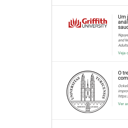
Um j
anál
saud
Nguye
and Me
Adult
Veja 
O tr
comp
Ockelm
improv
https
Ver a