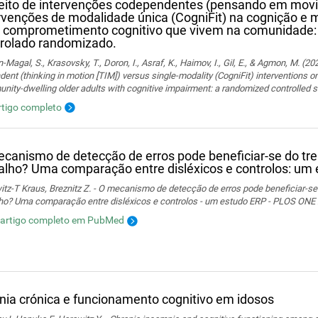
eito de intervenções codependentes (pensando em movi
rvenções de modalidade única (CogniFit) na cognição e 
 comprometimento cognitivo que vivem na comunidade:
rolado randomizado.
Magal, S., Krasovsky, T., Doron, I., Asraf, K., Haimov, I., Gil, E., & Agmon, M. (20
ent (thinking in motion [TIM]) versus single-modality (CogniFit) interventions 
ity-dwelling older adults with cognitive impairment: a randomized controlled s
rtigo completo
canismo de detecção de erros pode beneficiar-se do tr
alho? Uma comparação entre disléxicos e controlos: um
tz-T Kraus, Breznitz Z. - O mecanismo de detecção de erros pode beneficiar-se
lho? Uma comparação entre disléxicos e controlos - um estudo ERP - PLOS ONE 
 artigo completo em PubMed
nia crónica e funcionamento cognitivo em idosos