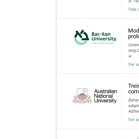
A, 75(
Veja 
Moda
prol
Gorens
long‑C
w
Ver a
Trei
com 
Bahar-
adapti
Alzhei
Ver a