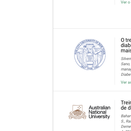
Ver o
O tr
diab
mais
Silver
Sano, 
manage
Diabet
Ver a
Trei
de d
Bahar-
S., Ra
Dement