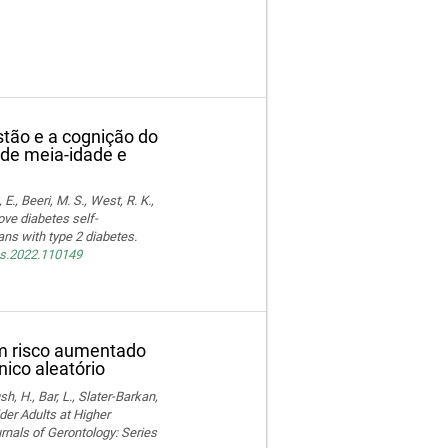
tão e a cognição do
de meia-idade e
E., Beeri, M. S., West, R. K.,
ove diabetes self-
ns with type 2 diabetes.
res.2022.110149
om risco aumentado
nico aleatório
, H., Bar, L., Slater-Barkan,
der Adults at Higher
rnals of Gerontology: Series