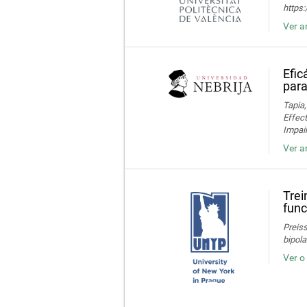
https
Ver a
Efic
para
Tapia,
Effec
Impair
Ver a
Trei
func
Preiss
bipola
Ver o