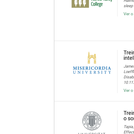
Haimov
sleep 
Ver o
Trei
inte
James 
Loeffl
Disabi
10.11
Ver o
Trei
o so
Tapia,
Effect