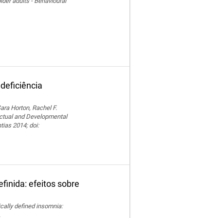
der adults - Behavioural
deficiência
ara Horton, Rachel F.
lectual and Developmental
tias 2014; doi:
finida: efeitos sobre
nically defined insomnia:
.