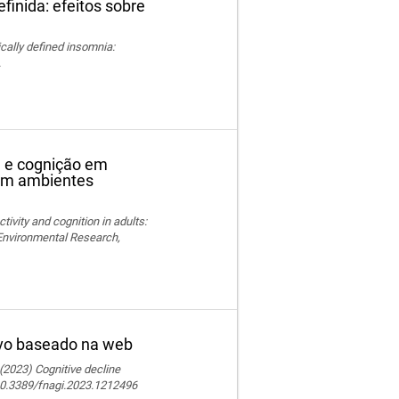
finida: efeitos sobre
nically defined insomnia:
.
ca e cognição em
 em ambientes
ctivity and cognition in adults:
 Environmental Research,
ivo baseado na web
 (2023) Cognitive decline
 10.3389/fnagi.2023.1212496