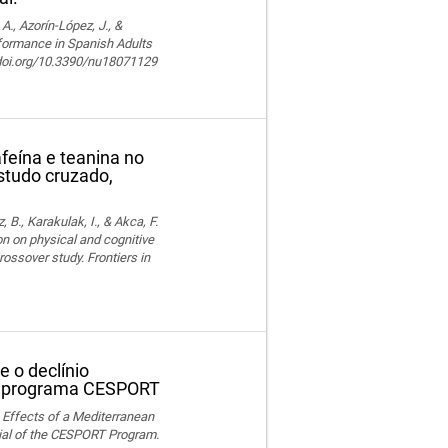
, Azorín-López, J., &
rformance in Spanish Adults
//doi.org/10.3390/nu18071129
feína e teanina no
studo cruzado,
z, B., Karakulak, I., & Akca, F.
n on physical and cognitive
ossover study. Frontiers in
 o declínio
do programa CESPORT
). Effects of a Mediterranean
ial of the CESPORT Program.