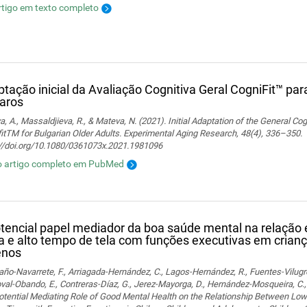
rtigo em texto completo
tação inicial da Avaliação Cognitiva Geral CogniFit™ par
aros
, A., Massaldjieva, R., & Mateva, N. (2021). Initial Adaptation of the General C
itTM for Bulgarian Older Adults. Experimental Aging Research, 48(4), 336–350.
://doi.org/10.1080/0361073x.2021.1981096
o artigo completo em PubMed
tencial papel mediador da boa saúde mental na relação e
ca e alto tempo de tela com funções executivas em crian
enos
o-Navarrete, F., Arriagada-Hernández, C., Lagos-Hernández, R., Fuentes-Vilugr
al-Obando, E., Contreras-Díaz, G., Jerez-Mayorga, D., Hernández-Mosqueira, C., 
tential Mediating Role of Good Mental Health on the Relationship Between Low 