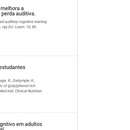
o melhora a
perda auditiva.
ed auditory-cognitive training
npj Sci. Learn. 10, 80.
 estudantes
age, R., Dalrymple, K.,
ts of (poly)phenol-rich
trial. Clinical Nutrition.
gnitivo em adultos
al.