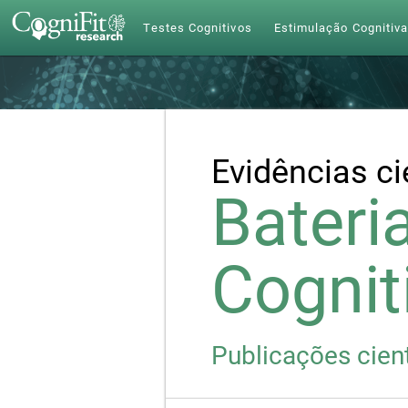
Testes Cognitivos
Estimulação Cognitiv
Evidências ci
Bateri
Cognit
Publicações cient