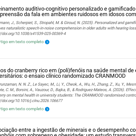
einamento auditivo-cognitivo personalizado e gamificad
reensão da fala em ambientes ruidosos em idosos com 
ann, J., Scherpiet, S., Stropahl, M. & Giroud, N. (2025). Personalized and gamifi
es naturalistic speech-in-noise comprehension in older adults with hearing loss. 
://doi.org/10.1038/s41539-025-00369-4
rtigo em texto completo
tos do cranberry rico em (poli)fenóis na saúde mental de
ersitários: o ensaio clínico randomizado CRANMOOD
nzaman, N. N. Z., Le Sayec, M., Li, Y., Cheok, A., Wu, H., Zhang, Z., Xu, Y., Mesn
te, C. M., Borsini, A., Vauzour, D., Bajka, B., & Rodriguez-Mateos, A. (2026). Effec
rry on mental health in university students: The CRANMOOD randomised controlled 
//doi.org/10.1016/j.clnu.2026.106677
rtigo em texto completo
ciação entre a ingestão de minerais e o desempenho co
nhóis com sobrepeso e obesidade: um estudo transvers