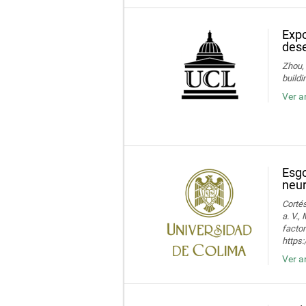
Expo
dese
Zhou, 
buildi
Ver a
Esgo
neur
Cortés
a. V.,
facto
https:
Ver a