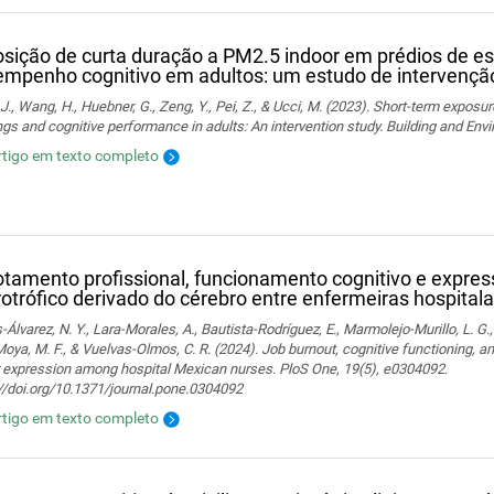
sição de curta duração a PM2.5 indoor em prédios de esc
mpenho cognitivo em adultos: um estudo de intervençã
J., Wang, H., Huebner, G., Zeng, Y., Pei, Z., & Ucci, M. (2023). Short-term exposur
ngs and cognitive performance in adults: An intervention study. Building and En
rtigo em texto completo
tamento profissional, funcionamento cognitivo e expres
otrófico derivado do cérebro entre enfermeiras hospita
-Álvarez, N. Y., Lara-Morales, A., Bautista-Rodríguez, E., Marmolejo-Murillo, L. G.
 Moya, M. F., & Vuelvas-Olmos, C. R. (2024). Job burnout, cognitive functioning, a
r expression among hospital Mexican nurses. PloS One, 19(5), e0304092.
//doi.org/10.1371/journal.pone.0304092
rtigo em texto completo