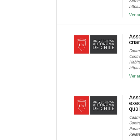
Screen
https
Ver a
Asso
cria
Caamañ
Contre
Habits
https
Ver a
Asso
exec
qual
Caamañ
Contre
Parame
Relate