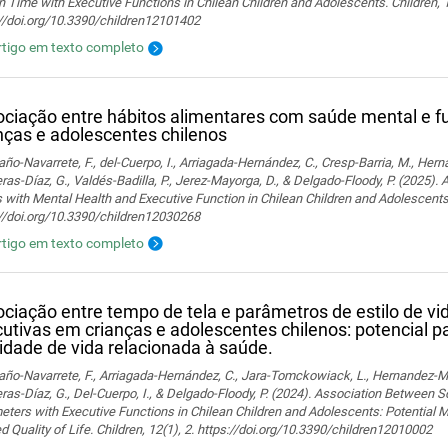
 Time with Executive Functions in Chilean Children and Adolescents. Children, 
://doi.org/10.3390/children12101402
rtigo em texto completo
ciação entre hábitos alimentares com saúde mental e 
nças e adolescentes chilenos
o-Navarrete, F., del-Cuerpo, I., Arriagada-Hernández, C., Cresp-Barria, M., Her
ras-Díaz, G., Valdés-Badilla, P., Jerez-Mayorga, D., & Delgado-Floody, P. (2025)
 with Mental Health and Executive Function in Chilean Children and Adolescents.
://doi.org/10.3390/children12030268
rtigo em texto completo
ciação entre tempo de tela e parâmetros de estilo de v
utivas em crianças e adolescentes chilenos: potencial 
idade de vida relacionada à saúde.
o-Navarrete, F., Arriagada-Hernández, C., Jara-Tomckowiack, L., Hernandez-Marti
ras-Díaz, G., Del-Cuerpo, I., & Delgado-Floody, P. (2024). Association Between 
ters with Executive Functions in Chilean Children and Adolescents: Potential M
d Quality of Life. Children, 12(1), 2. https://doi.org/10.3390/children12010002