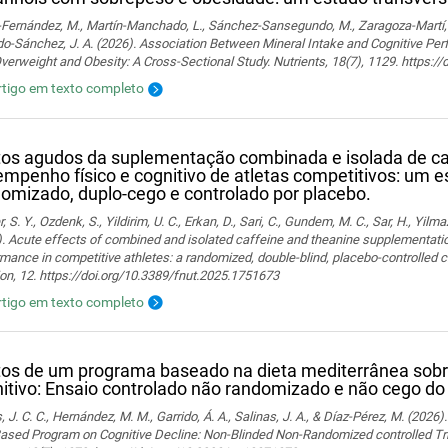
ernández, M., Martín-Manchado, L., Sánchez-Sansegundo, M., Zaragoza-Martí, A.
o-Sánchez, J. A. (2026). Association Between Mineral Intake and Cognitive Pe
verweight and Obesity: A Cross-Sectional Study. Nutrients, 18(7), 1129. https:
rtigo em texto completo
tos agudos da suplementação combinada e isolada de ca
mpenho físico e cognitivo de atletas competitivos: um e
omizado, duplo-cego e controlado por placebo.
, S. Y., Ozdenk, S., Yildirim, U. C., Erkan, D., Sari, C., Gundem, M. C., Sar, H., Yilma
. Acute effects of combined and isolated caffeine and theanine supplementatio
mance in competitive athletes: a randomized, double-blind, placebo-controlled cr
ion, 12. https://doi.org/10.3389/fnut.2025.1751673
rtigo em texto completo
tos de um programa baseado na dieta mediterrânea sobre
itivo: Ensaio controlado não randomizado e não cego 
 J. C. C., Hernández, M. M., Garrido, Á. A., Salinas, J. A., & Díaz-Pérez, M. (2026
Based Program on Cognitive Decline: Non-Blinded Non-Randomized controlled Tr