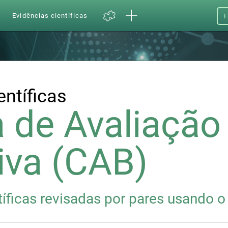
a
Evidências científicas
F
entíficas
a de Avaliação
iva (CAB)
íficas revisadas por pares usando o