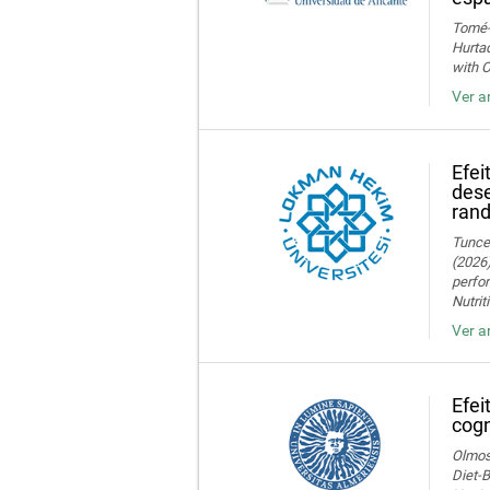
Tomé-F
Hurtad
with O
Ver a
Efei
dese
rand
Tuncer
(2026)
perfor
Nutrit
Ver a
Efei
cogn
Olmos,
Diet-