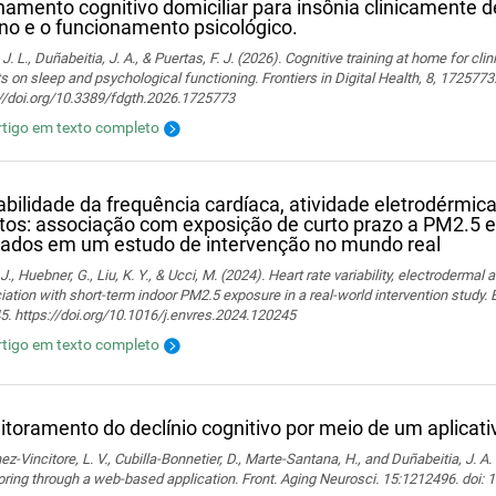
namento cognitivo domiciliar para insônia clinicamente de
no e o funcionamento psicológico.
 J. L., Duñabeitia, J. A., & Puertas, F. J. (2026). Cognitive training at home for cli
s on sleep and psychological functioning. Frontiers in Digital Health, 8, 1725773
://doi.org/10.3389/fdgth.2026.1725773
rtigo em texto completo
abilidade da frequência cardíaca, atividade eletrodérmi
tos: associação com exposição de curto prazo a PM2.5
ados em um estudo de intervenção no mundo real
J., Huebner, G., Liu, K. Y., & Ucci, M. (2024). Heart rate variability, electrodermal a
ation with short-term indoor PM2.5 exposure in a real-world intervention study.
. https://doi.org/10.1016/j.envres.2024.120245
rtigo em texto completo
toramento do declínio cognitivo por meio de um aplicat
z-Vincitore, L. V., Cubilla-Bonnetier, D., Marte-Santana, H., and Duñabeitia, J. A.
ring through a web-based application. Front. Aging Neurosci. 15:1212496. doi: