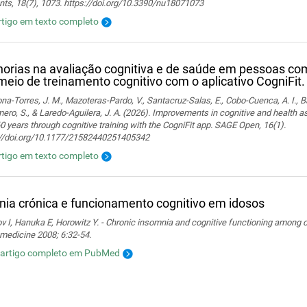
nts, 18(7), 1073. https://doi.org/10.3390/nu18071073
rtigo em texto completo
orias na avaliação cognitiva e de saúde em pessoas co
meio de treinamento cognitivo com o aplicativo CogniFit.
a-Torres, J. M., Mazoteras-Pardo, V., Santacruz-Salas, E., Cobo-Cuenca, A. I., Ba
ro, S., & Laredo-Aguilera, J. A. (2026). Improvements in cognitive and health 
0 years through cognitive training with the CogniFit app. SAGE Open, 16(1).
://doi.org/10.1177/21582440251405342
rtigo em texto completo
nia crónica e funcionamento cognitivo em idosos
 I, Hanuka E, Horowitz Y. - Chronic insomnia and cognitive functioning among ol
medicine 2008; 6:32-54.
 artigo completo em PubMed