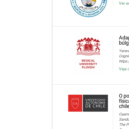
Ver a
Adap
búlg
Yaneva
Cognif
https
Veja 
O po
físi
chil
Caamañ
Sandov
The Po