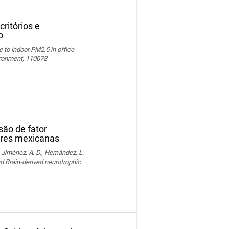
ritórios e
o
e to indoor PM2.5 in office
vironment, 110078
são de fator
lares mexicanas
, Jiménez, A. D., Hernández, L.
nd Brain-derived neurotrophic