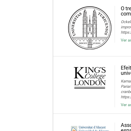
O tr
comp
Ockelm
improv
https
Ver a
Efei
univ
Kamaru
Parian
cranbe
https:
Ver a
Asso
espa