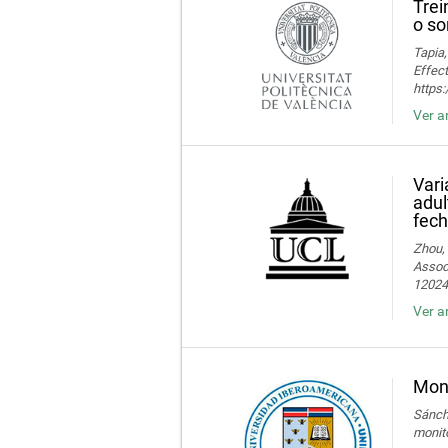
Trei
o so
Tapia,
Effect
https
Ver a
Vari
adul
fech
Zhou, 
Associ
120245
Ver a
Moni
Sánche
monito