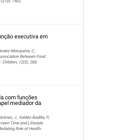
12(10), 1402.
função executiva em
nández-Mosqueira, C.,
. Association Between Food
 Children, 12(3), 268.
ida com funções
papel mediador da
nez, J., Valdés-Badilla, P.,
Screen Time and Lifestyle
ediating Role of Health-