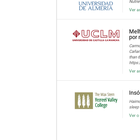
Nutrie
Ver a
Melh
por 
Carmon
Cañame
than 6
https
Ver a
Insó
Haimov
sleep 
Ver o