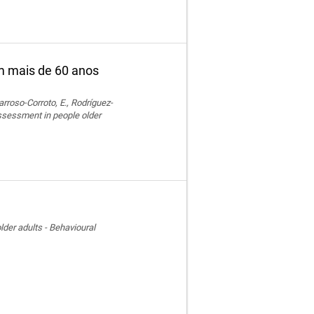
m mais de 60 anos
rroso-Corroto, E., Rodríguez-
assessment in people older
der adults - Behavioural