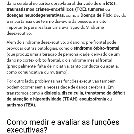
ictos
dano cerebral no córtex dorso-lateral, derivado de um
,
traumatismos crâneo-encefálicos (TCE)
tumores
,
ou
doenças neurodegenerativas
Doença de Pick
, como a
. Devido
á importância que tem no dia-a-dia da pessoa, é muito
importante para realizar uma avaliação do Síndrome
desexecutivo.
Além do síndrome desexecutivo, o dano no pré-frontal pode
síndrome órbito-frontal
provocar outras patologias, como o
(que produz uma alteração de personalidade, derivado de um
dano no córtex órbito-frontal, o o síndrome mesial frontal
(principalmente, falta de iniciativa, tanto conducta ou apatia,
como comunicativa ou mutismo).
Por outro lado, problemas nas funções executivas também
podem ocorrer sem a necessidade de danos cerebrais. Em
dislexia
discalculia
transtorno de déficit
transtornos como a
,
,
de atenção e hiperatividade (TDAH)
esquizofrenia
,
ou
autismo (TEA)
.
Como medir e avaliar as funções
executivas?