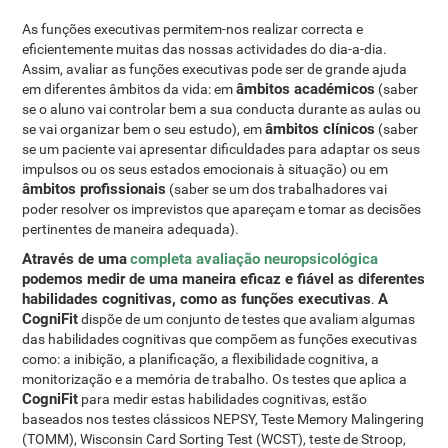
As funções executivas permitem-nos realizar correcta e
eficientemente muitas das nossas actividades do dia-a-dia.
Assim, avaliar as funções executivas pode ser de grande ajuda
âmbitos académicos
em diferentes âmbitos da vida: em
(saber
se o aluno vai controlar bem a sua conducta durante as aulas ou
âmbitos clínicos
se vai organizar bem o seu estudo), em
(saber
se um paciente vai apresentar dificuldades para adaptar os seus
impulsos ou os seus estados emocionais à situação) ou em
âmbitos profissionais
(saber se um dos trabalhadores vai
poder resolver os imprevistos que apareçam e tomar as decisões
pertinentes de maneira adequada).
Através de uma
completa avaliação neuropsicológica
podemos medir de uma maneira eficaz e fiável as diferentes
habilidades cognitivas, como as funções executivas
A
.
CogniFit
dispõe de um conjunto de testes que avaliam algumas
das habilidades cognitivas que compõem as funções executivas
como: a inibição, a planificação, a flexibilidade cognitiva, a
monitorização e a memória de trabalho. Os testes que aplica a
CogniFit
para medir estas habilidades cognitivas, estão
baseados nos testes clássicos NEPSY, Teste Memory Malingering
(TOMM), Wisconsin Card Sorting Test (WCST), teste de Stroop,