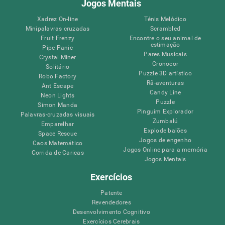
Jogos Mentais
Xadrez On-line
Ténis Melódico
Minipalavras cruzadas
Scrambled
Fruit Frenzy
Encontre o seu animal de
estimação
Pipe Panic
Pares Musicais
Crystal Miner
Cronocor
Solitário
Puzzle 3D artístico
Robo Factory
Rã-aventuras
Ant Escape
Candy Line
Neon Lights
Puzzle
Simon Manda
Pinguim Explorador
Palavras-cruzadas visuais
Zumbalú
Emparelhar
Explode balões
Space Rescue
Jogos de engenho
Caos Matemático
Jogos Online para a memória
Corrida de Caricas
Jogos Mentais
Exercícios
Patente
Revendedores
Desenvolvimento Cognitivo
Exercícios Cerebrais