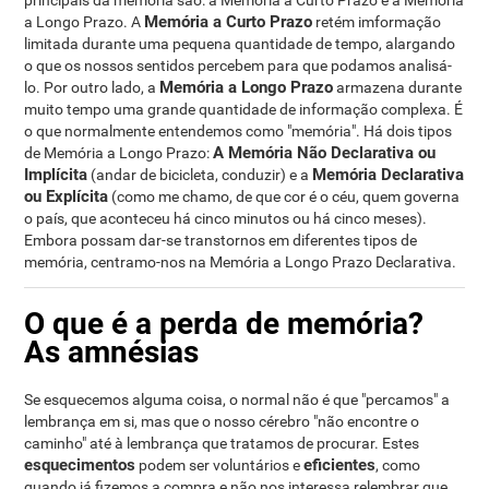
principais da memória são: a Memória a Curto Prazo e a Memória
Memória a Curto Prazo
a Longo Prazo. A
retém imformação
limitada durante uma pequena quantidade de tempo, alargando
o que os nossos sentidos percebem para que podamos analisá-
Memória a Longo Prazo
lo. Por outro lado, a
armazena durante
muito tempo uma grande quantidade de informação complexa. É
o que normalmente entendemos como "memória". Há dois tipos
A Memória Não Declarativa ou
de Memória a Longo Prazo:
Implícita
Memória Declarativa
(andar de bicicleta, conduzir) e a
ou Explícita
(como me chamo, de que cor é o céu, quem governa
o país, que aconteceu há cinco minutos ou há cinco meses).
Embora possam dar-se transtornos em diferentes tipos de
memória, centramo-nos na Memória a Longo Prazo Declarativa.
O que é a perda de memória?
As amnésias
Se esquecemos alguma coisa, o normal não é que "percamos" a
lembrança em si, mas que o nosso cérebro "não encontre o
caminho" até à lembrança que tratamos de procurar. Estes
esquecimentos
eficientes
podem ser voluntários e
, como
quando já fizemos a compra e não nos interessa relembrar que