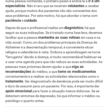
ir a um
numa pessoa conhecida, o primeiro passo é animá-la a
especialista
relutantes
. Não é raro que se mostrem
a receber
ajuda, porque muitos dos pacientes não são conscientes dos
seus problemas. Por este motivo, há que abordar o tema com
paciência
cuidado
e
.
diagnóstico
Depois de que o profissional realize um
, há que
seguir as suas indicações. Se é tratado numa fase leve, devemos
mantenha as suas rotinas
facilitar que a pessoa
em casa e na
vida social. Como um dos problemas principais da Doença de
Alzheimer é a desorientação temporal, é conveniente situar
relógios e calendários à vista. Embora a aprendizagem se torne
"ferrugenta" devido à doença, é muito recomendável habituar-se
a usar uma agenda para que não reduza as suas actividades. As
siga as
pessoas mais próximas devem ajudar a que
recomendações
tome os medicamentos
do médico, a que
correctamente e a realizar as actividades relacionadas como o
tratamento
. Ser diagnosticafo de demência pode ser muito difícil
e duro de assumir para um paciente. Por isso, é importante dar
apoio emocional
para fazer a situação menos dolorosa. Se se
detectam sintomas de depressão, há que informar o médico ou
psicólogo o quanto antes.