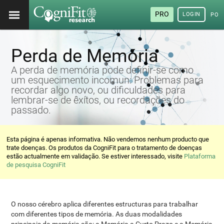
PRO
LOGIN
POR
Perda de Memória
A perda de memória pode definir-se como
um esquecimento incomun: Problemas para
recordar algo novo, ou dificuldades para
lembrar-se de êxítos, ou recordações do
passado.
Esta página é apenas informativa. Não vendemos nenhum producto que
trate doenças. Os produtos da CogniFit para o tratamento de doenças
estão actualmente em validação. Se estiver interessado, visite
Plataforma
de pesquisa CogniFit
O nosso cérebro aplica diferentes estructuras para trabalhar
com diferentes tipos de memória. As duas modalidades