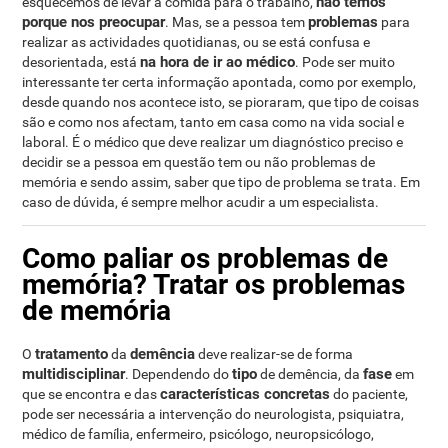
não temos
esquecemos de levar a comida para o trabalho,
porque nos preocupar
problemas
. Mas, se a pessoa tem
para
realizar as actividades quotidianas, ou se está confusa e
na hora de ir ao médico
desorientada, está
. Pode ser muito
interessante ter certa informação apontada, como por exemplo,
desde quando nos acontece isto, se pioraram, que tipo de coisas
são e como nos afectam, tanto em casa como na vida social e
laboral. É o médico que deve realizar um diagnóstico preciso e
decidir se a pessoa em questão tem ou não problemas de
memória e sendo assim, saber que tipo de problema se trata. Em
caso de dúvida, é sempre melhor acudir a um especialista.
Como paliar os problemas de
memória? Tratar os problemas
de memória
tratamento
demência
O
da
deve realizar-se de forma
multidisciplinar
tipo
fase
. Dependendo do
de demência, da
em
características concretas
que se encontra e das
do paciente,
pode ser necessária a intervenção do neurologista, psiquiatra,
médico de família, enfermeiro, psicólogo, neuropsicólogo,