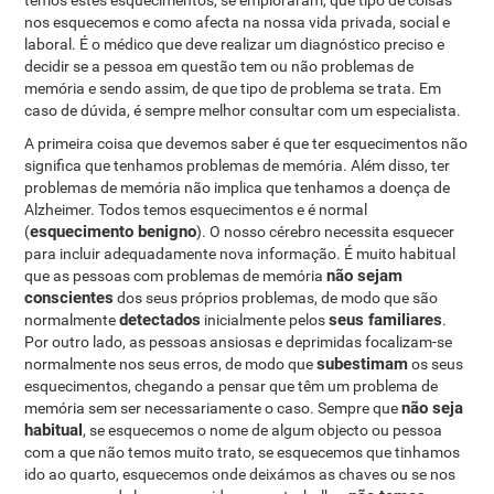
temos estes esquecimentos, se empioraram, que tipo de coisas
nos esquecemos e como afecta na nossa vida privada, social e
laboral. É o médico que deve realizar um diagnóstico preciso e
decidir se a pessoa em questão tem ou não problemas de
memória e sendo assim, de que tipo de problema se trata. Em
caso de dúvida, é sempre melhor consultar com um especialista.
A primeira coisa que devemos saber é que ter esquecimentos não
significa que tenhamos problemas de memória. Além disso, ter
problemas de memória não implica que tenhamos a doença de
Alzheimer. Todos temos esquecimentos e é normal
esquecimento benigno
(
). O nosso cérebro necessita esquecer
para incluir adequadamente nova informação. É muito habitual
não sejam
que as pessoas com problemas de memória
conscientes
dos seus próprios problemas, de modo que são
detectados
seus familiares
normalmente
inicialmente pelos
.
Por outro lado, as pessoas ansiosas e deprimidas focalizam-se
subestimam
normalmente nos seus erros, de modo que
os seus
esquecimentos, chegando a pensar que têm um problema de
não seja
memória sem ser necessariamente o caso. Sempre que
habitual
, se esquecemos o nome de algum objecto ou pessoa
com a que não temos muito trato, se esquecemos que tinhamos
ido ao quarto, esquecemos onde deixámos as chaves ou se nos