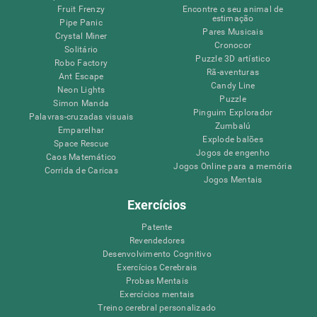
Fruit Frenzy
Encontre o seu animal de
estimação
Pipe Panic
Pares Musicais
Crystal Miner
Cronocor
Solitário
Puzzle 3D artístico
Robo Factory
Rã-aventuras
Ant Escape
Candy Line
Neon Lights
Puzzle
Simon Manda
Pinguim Explorador
Palavras-cruzadas visuais
Zumbalú
Emparelhar
Explode balões
Space Rescue
Jogos de engenho
Caos Matemático
Jogos Online para a memória
Corrida de Caricas
Jogos Mentais
Exercícios
Patente
Revendedores
Desenvolvimento Cognitivo
Exercícios Cerebrais
Probas Mentais
Exercícios mentais
Treino cerebral personalizado