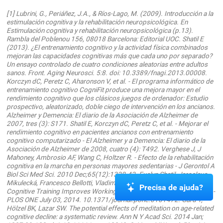
[1] Lubrini, G., Periáñez, J.A., & Ríos-Lago, M. (2009). Introducción a la
estimulación cognitiva y la rehabilitación neuropsicológica. En
Estimulación cognitiva y rehabilitación neuropsicológica (p.13).
Rambla del Poblenou 156, 08018 Barcelona: Editorial UOC. Shatil E
(2013). ¿El entrenamiento cognitivo y la actividad física combinados
mejoran las capacidades cognitivas más que cada uno por separado?
Un ensayo controlado de cuatro condiciones aleatorias entre adultos
sanos. Front. Aging Neurosci. 5:8. doi: 10.3389/fnagi.2013.00008.
Korczyn dC, Peretz C, Aharonson V, et al. - El programa informático de
entrenamiento cognitivo CogniFit produce una mejora mayor en el
rendimiento cognitivo que los clásicos juegos de ordenador: Estudio
prospectivo, aleatorizado, doble ciego de intervención en los ancianos.
Alzheimer y Demencia: El diario de la Asociación de Alzheimer de
2007, tres (3): S171. Shatil E, Korczyn dC, Peretz C, et al. - Mejorar el
rendimiento cognitivo en pacientes ancianos con entrenamiento
cognitivo computarizado - El Alzheimer y a Demencia: El diario de la
Asociación de Alzheimer de 2008, cuatro (4): T492. Verghese J, J
Mahoney, Ambrosio AF, Wang C, Holtzer R. - Efecto de la rehabilitación
cognitiva en la marcha en personas mayores sedentarias - J Gerontol A
Precisa de ajuda?
Biol Sci Med Sci. 2010 Dec;65(12):1338-43. Evelyn Shatil, Jaroslava
Mikulecká, Francesco Bellotti, Vladimír Burěs - Novel Television-Based
Cognitive Training Improves Working Memory and Executive Function -
PLOS ONE July 03, 2014. 10.1371/journal.pone.0101472. Gard T,
Hölzel BK, Lazar SW. The potential effects of meditation on age-related