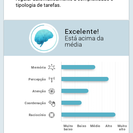
continuamente o desempenho do utilizador e
regular automaticamente a complexidade e
tipologia de tarefas.
Excelente!
Está acima da
média
Memória
Percepção
Atenção
Coordenação
Raciocínio