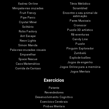
Xadrez On-line
Ténis Melódico
Minipalavras cruzadas
Scrambled
Fruit Frenzy
Encontre o seu animal de
estimação
Pipe Panic
Pares Musicais
Crystal Miner
Cronocor
Solitário
Puzzle 3D artístico
Robo Factory
Rã-aventuras
Ant Escape
Candy Line
Neon Lights
Puzzle
Simon Manda
Pinguim Explorador
Palavras-cruzadas visuais
Zumbalú
Emparelhar
Explode balões
Space Rescue
Jogos de engenho
Caos Matemático
Jogos Online para a memória
Corrida de Caricas
Jogos Mentais
Exercícios
Patente
Revendedores
Desenvolvimento Cognitivo
Exercícios Cerebrais
Probas Mentais