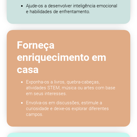
Ajude-os a desenvolver inteligência emocional
e habilidades de enfrentamento.
Forneça
enriquecimento em
casa
Exponha-os a livros, quebra-cabeças,
atividades STEM, música ou artes com base
em seus interesses.
Envolva-os em discussões, estimule a
curiosidade e deixe-os explorar diferentes
campos.