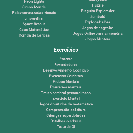
Neon Lights
Puzzle
Simon Manda
Pinguim Explorador
Palavras-cruzadas visuais
Zumbalú
Emparelhar
Explode balões
Space Rescue
Jogos de engenho
Caos Matemático
Jogos Online para a memória
Corrida de Caricas
Jogos Mentais
Exercícios
Patente
Revendedores
Desenvolvimento Cognitivo
Exercícios Cerebrais
Probas Mentais
Exercícios mentais
Treino cerebral personalizado
Exercício Mental
Jogos divertidos de matemática
Compreensão de leitura
Crianças superdotadas
Batalhas cerebrais
Teste de QI