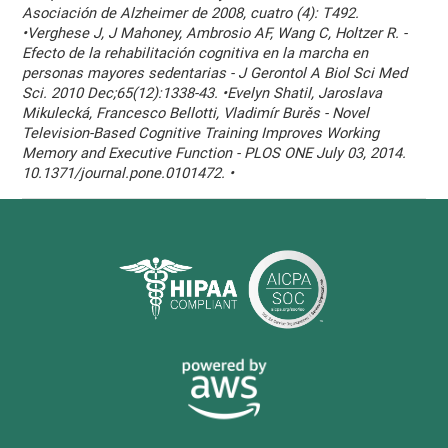
Asociación de Alzheimer de 2008, cuatro (4): T492.
•Verghese J, J Mahoney, Ambrosio AF, Wang C, Holtzer R. -
Efecto de la rehabilitación cognitiva en la marcha en
personas mayores sedentarias - J Gerontol A Biol Sci Med
Sci. 2010 Dec;65(12):1338-43. •Evelyn Shatil, Jaroslava
Mikulecká, Francesco Bellotti, Vladimír Burěs - Novel
Television-Based Cognitive Training Improves Working
Memory and Executive Function - PLOS ONE July 03, 2014.
10.1371/journal.pone.0101472. •