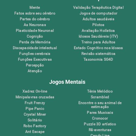
Mente
Validação Terapêutica Digital
Fatos sobre seu cérebro
Jogos de computador
Partes do cérebro
Adultos saudáveis
As Neuronas
Pilotos
Plasticidade Neuronal
Avaliação Holística
Cognição
Idosos Saudáveis (iTV)
Perda de Memória
Treino para Adultos
Discapacidade intelectual
Estado Cognitivo nos Idosos
Funções cerebrais
Revisão sistemática
Funções Executivas
Taxonomia SG4D
Percepção
Atenção
Jogos Mentais
Xadrez On-line
Ténis Melódico
Minipalavras cruzadas
Scrambled
Fruit Frenzy
Encontre o seu animal de
estimação
Pipe Panic
Pares Musicais
Crystal Miner
Cronocor
Solitário
Puzzle 3D artístico
Robo Factory
Rã-aventuras
Ant Escape
Candy Line