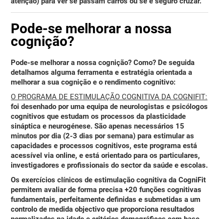
atenção) para ver se passam carros ou se é seguro cruzar.
Pode-se melhorar a nossa
cognição?
Pode-se melhorar a nossa cognição? Como? De seguida
detalhamos alguma ferramenta e estratégia orientada a
melhorar a sua cognição e o rendimento cognitivo:
O PROGRAMA DE ESTIMULAÇÃO COGNITIVA DA COGNIFIT:
foi desenhado por uma equipa de neurologistas e psicólogos
cognitivos que estudam os processos da plasticidade
sináptica e neurogénese. São apenas necessários
15
minutos por dia (2-3 dias por semana) para estimular as
capacidades e processos cognitivos
, este programa está
acessível via
online
, e está orientado para os particulares,
investigadores e profissionais do sector da saúde e escolas.
Os exercícios clínicos de estimulação cognitiva da CogniFit
permitem
avaliar de forma precisa +20 funções cognitivas
fundamentais
, perfeitamente definidas e submetidas a um
controlo de medida objectivo que proporciona resultados
normalizados na idade e critérios demográficos com base