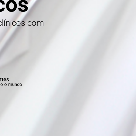
cos
clínicos com
ntes
do o mundo