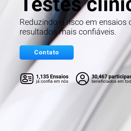
Testes clíni
Reduzindo o risco em ensaios 
resultados mais confiáveis.
Contato
1,135 Ensaios
30,467 participa
já confia em nós
beneficiados em to