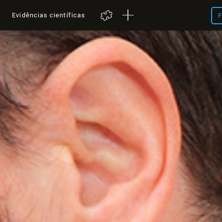
a
Evidências científicas
F