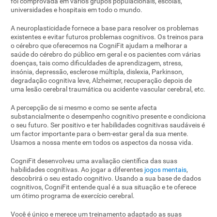
foi comprovada em vários grupos populacionais, escolas,
universidades e hospitais em todo o mundo.
A neuroplasticidade fornece a base para resolver os problemas
existentes e evitar futuros problemas cognitivos. Os treinos para
o cérebro que oferecemos na CogniFit ajudam a melhorar a
saúde do cérebro do público em geral e os pacientes com várias
doenças, tais como dificuldades de aprendizagem, stress,
insónia, depressão, esclerose múltipla, dislexia, Parkinson,
degradação cognitiva leve, Alzheimer, recuperação depois de
uma lesão cerebral traumática ou acidente vascular cerebral, etc.
A percepção de si mesmo e como se sente afecta
substancialmente o desempenho cognitivo presente e condiciona
o seu futuro. Ser positivo e ter habilidades cognitivas saudáveis ​​é
um factor importante para o bem-estar geral da sua mente.
Usamos a nossa mente em todos os aspectos da nossa vida.
CogniFit desenvolveu uma avaliação científica das suas
habilidades cognitivas. Ao jogar a diferentes
jogos mentais
,
descobrirá o seu estado cognitivo. Usando a sua base de dados
cognitivos, CogniFit entende qual é a sua situação e te oferece
um ótimo programa de exercício cerebral.
Você é único e merece um treinamento adaptado as suas