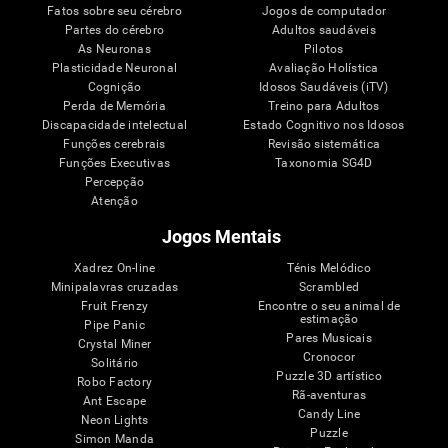
Fatos sobre seu cérebro
Jogos de computador
Partes do cérebro
Adultos saudáveis
As Neuronas
Pilotos
Plasticidade Neuronal
Avaliação Holística
Cognição
Idosos Saudáveis (iTV)
Perda de Memória
Treino para Adultos
Discapacidade intelectual
Estado Cognitivo nos Idosos
Funções cerebrais
Revisão sistemática
Funções Executivas
Taxonomia SG4D
Percepção
Atenção
Jogos Mentais
Xadrez On-line
Ténis Melódico
Minipalavras cruzadas
Scrambled
Fruit Frenzy
Encontre o seu animal de
estimação
Pipe Panic
Pares Musicais
Crystal Miner
Cronocor
Solitário
Puzzle 3D artístico
Robo Factory
Rã-aventuras
Ant Escape
Candy Line
Neon Lights
Puzzle
Simon Manda