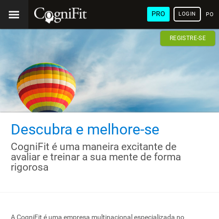
PRO
LOGIN
POR
REGISTRE-SE
Descubra e melhore-se
CogniFit é uma maneira excitante de
avaliar e treinar a sua mente de forma
rigorosa
A CogniFit é uma empresa multinacional especializada no