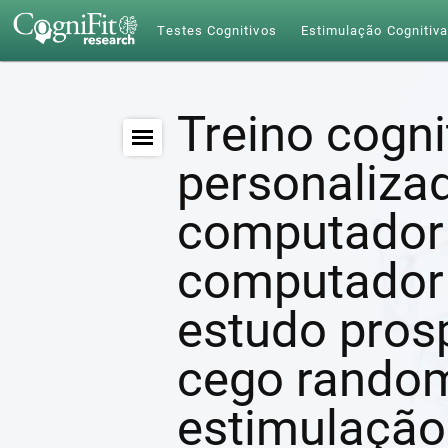
Testes Cognitivos
Estimulação Cognitiv
Treino cogni
personaliza
computador 
computador 
estudo pros
cego rando
estimulação