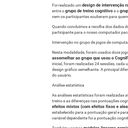
design de intervenção 
Foi realizado um
grupo de treino cognitivo
gru
entre o
e o
nem os participantes souberam para quem 
Quando concluímos a recolha dos dados do
participante para o nosso computador para
Intervenção no grupo de jogos de comput
Nesta modalidade, foram usados ​​doze jog
assemelhar ao grupo que usou o CogniF
inicial, foram realizadas 24 sessões, cada
design gráfico semelhante. A principal dif
do usuário.
Análise estatística
As análises estatísticas foram realizadas a
treino e as diferenças nas pontuações cogn
efeitos mistos (com efeitos fixos e ale
estabelecido para a pontuação geral e para
variável dependente foi a pontuação cognit
modelos lineares gera
Também usamos