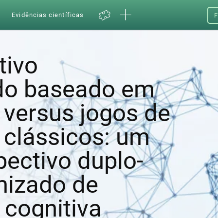
a
Evidências científicas
F
tivo
do baseado em
versus jogos de
clássicos: um
pectivo duplo-
mizado de
 cognitiva