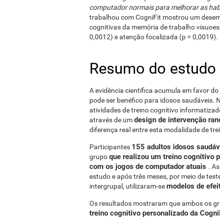
computador normais para melhorar as habili
trabalhou com CogniFit mostrou um desem
cognitivas da memória de trabalho visuoesp
0,0012) e atenção focalizada (p = 0,0019).
Resumo do estudo
A evidência científica acumula em favor do
pode ser benéfico para idosos saudáveis. N
atividades de treino cognitivo informatiz
design de intervenção ra
através de um
diferença real entre esta modalidade de tr
155 adultos idosos saudáve
Participantes
que realizou um treino cognitivo
grupo
com os jogos de computador atuais
. A
estudo e após três meses, por meio de test
modelos de efei
intergrupal, utilizaram-se
Os resultados mostraram que ambos os g
treino cognitivo personalizado da Cogni