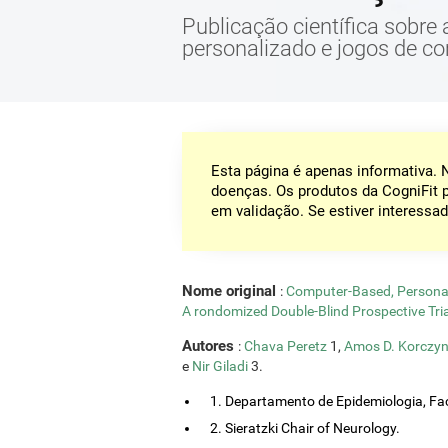
Publicação científica sobre 
personalizado e jogos de c
Esta página é apenas informativa.
doenças. Os produtos da CogniFit 
em validação. Se estiver interessad
Nome original
:
Computer-Based, Personal
A rondomized Double-Blind Prospective Tria
Autores
:
Chava Peretz
1,
Amos D. Korczy
e
Nir Giladi
3.
1. Departamento de Epidemiologia, Fac
2. Sieratzki Chair of Neurology.