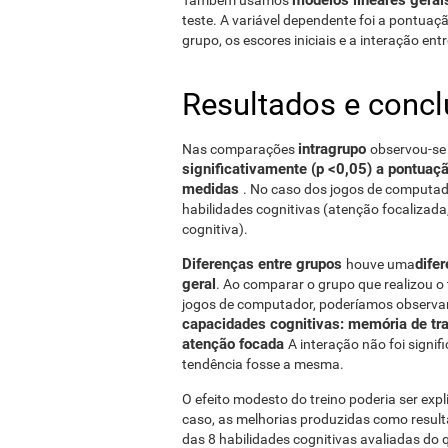
teste. A variável dependente foi a pontuaçã
grupo, os escores iniciais e a interação entr
Resultados e conc
intragrupo
Nas comparações
observou-se 
significativamente (p <0,05) a pontuaç
medidas
. No caso dos jogos de computado
habilidades cognitivas (atenção focalizada
cognitiva).
Diferenças entre grupos
dife
houve uma
geral
. Ao comparar o grupo que realizou o
jogos de computador, poderíamos observ
capacidades cognitivas: memória de tr
atenção focada
A interação não foi signif
tendência fosse a mesma.
O efeito modesto do treino poderia ser exp
caso, as melhorias produzidas como result
das 8 habilidades cognitivas avaliadas do