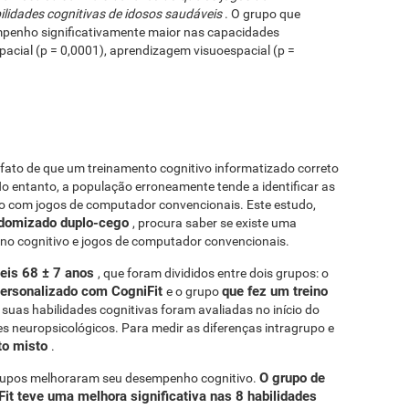
dades cognitivas de idosos saudáveis ​​
. O grupo que
penho significativamente maior nas capacidades
acial (p = 0,0001), aprendizagem visuoespacial (p =
 fato de que um treinamento cognitivo informatizado correto
o entanto, a população erroneamente tende a identificar as
ado com jogos de computador convencionais. Este estudo,
ndomizado duplo-cego
, procura saber se existe uma
eino cognitivo e jogos de computador convencionais.
is ​​68 ± 7 anos
, que foram divididos entre dois grupos: o
 personalizado com CogniFit
que fez um treino
e o grupo
s suas habilidades cognitivas foram avaliadas no início do
es neuropsicológicos. Para medir as diferenças intragrupo e
to misto
.
O grupo de
rupos melhoraram seu desempenho cognitivo.
Fit teve uma melhora significativa nas 8 habilidades