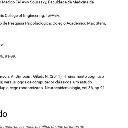
 Médico Tel-Aviv Sourasky, Faculdade de Medicina de
ic College of Engineering, Tel-Aviv.
o de Pesquisa Psicobiológica, Colégio Acadêmico Max Stern,
el.
36: 91-99.
ronson, V., Birnboim, Giladi, N. (2011) . Treinamento cognitivo
, versus jogos de computador clássicos: um estudo
duplo-cego rondomizado. Neuroepidemiologia, vol.36, pp.91-
do
it mostrou ser mais benéfico do que os jogos de