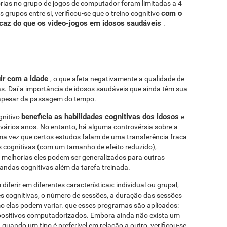
rias no grupo de jogos de computador foram limitadas a 4
com o
 grupos entre si, verificou-se que o treino cognitivo
icaz do que os video-jogos em idosos saudáveis ​​
.
ir com a idade
, o que afeta negativamente a qualidade de
. Daí a importância de idosos saudáveis ​​que ainda têm sua
apesar da passagem do tempo.
beneficia as habilidades cognitivas dos idosos
gnitivo
e
vários anos. No entanto, há alguma controvérsia sobre a
ma vez que certos estudos falam de uma transferência fraca
cognitivas (com um tamanho de efeito reduzido),
 melhorias eles podem ser generalizados para outras
das cognitivas além da tarefa treinada.
ferir em diferentes características: individual ou grupal,
s cognitivas, o número de sessões, a duração das sessões
o elas podem variar. que esses programas são aplicados:
spositivos computadorizados. Embora ainda não exista um
quando um tipo é preferível em relação a outro, verificou-se