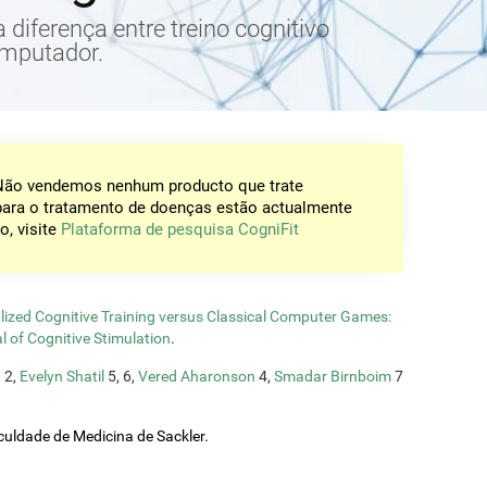
a diferença entre treino cognitivo
omputador.
 Não vendemos nenhum producto que trate
para o tratamento de doenças estão actualmente
o, visite
Plataforma de pesquisa CogniFit
ized Cognitive Training versus Classical Computer Games:
l of Cognitive Stimulation
.
n
2,
Evelyn Shatil
5, 6,
Vered Aharonson
4,
Smadar Birnboim
7
uldade de Medicina de Sackler.