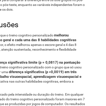
o pós-teste, enquanto as variáveis ​​independentes foram o
e os dois.
lusões
melhorou
que o treino cognitivo personalizado
ão geral e cada uma das 8 habilidades cognitivas
r, o efeito melhorou apenas o escore geral e 4 das 8
, atenção sustentada, reconhecimento e flexibilidade
rença signifivativa limite (p = 0,0817) na pontuação
 treino cognitivo personalizado com o grupo que só usou
diferença significativa (p <0,0019) em três
ar uma
abalho visuoespacial, aprendizagem visuoespacial e
icativa nas outras habilidades cognitivas, embora a
licado pela intensidade ou duração do treino. Em qualquer
ado do treino cognitivo personalizado foram maiores em 7
 que as produzidas por jogos de computador. Os resultados