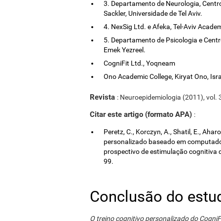
3. Departamento de Neurologia, Centro
Sackler, Universidade de Tel Aviv.
4. NexSig Ltd. e Afeka, Tel-Aviv Academ
5. Departamento de Psicologia e Centr
Emek Yezreel.
CogniFit Ltd., Yoqneam
Ono Academic College, Kiryat Ono, Isra
Revista
: Neuroepidemiologia (2011), vol. 
Citar este artigo (formato APA)
:
Peretz, C., Korczyn, A., Shatil, E., Aha
personalizado baseado em computador
prospectivo de estimulação cognitiva 
99.
Conclusão do estu
O treino cognitivo personalizado do CogniF