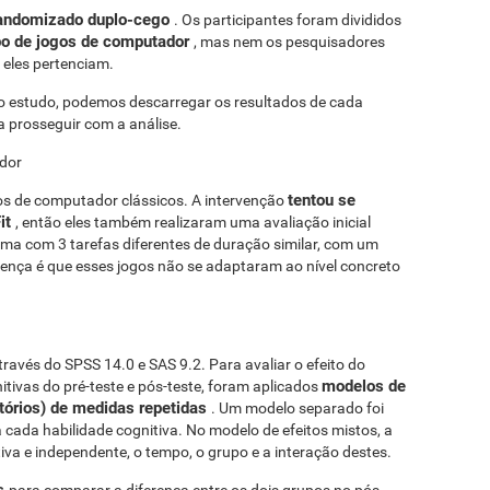
randomizado duplo-cego
. Os participantes foram divididos
po de jogos de computador
, mas nem os pesquisadores
eles pertenciam.
 estudo, podemos descarregar os resultados de cada
 prosseguir com a análise.
ador
tentou se
os de computador clássicos. A intervenção
it
, então eles também realizaram uma avaliação inicial
 uma com 3 tarefas diferentes de duração similar, com um
erença é que esses jogos não se adaptaram ao nível concreto
través do SPSS 14.0 e SAS 9.2. Para avaliar o efeito do
modelos de
itivas do pré-teste e pós-teste, foram aplicados
atórios) de medidas repetidas
. Um modelo separado foi
 cada habilidade cognitiva. No modelo de efeitos mistos, a
iva e independente, o tempo, o grupo e a interação destes.
is
para comparar a diferença entre os dois grupos no pós-