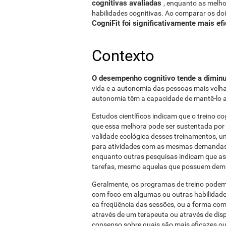
cognitivas avaliadas
, enquanto as melho
habilidades cognitivas. Ao comparar os dois
CogniFit foi significativamente mais ef
Contexto
O desempenho cognitivo tende a diminu
vida e a autonomia das pessoas mais velhas
autonomia têm a capacidade de mantê-lo 
Estudos científicos indicam que o treino co
que essa melhora pode ser sustentada por 
validade ecológica desses treinamentos, u
para atividades com as mesmas demandas 
enquanto outras pesquisas indicam que as
tarefas, mesmo aquelas que possuem deman
Geralmente, os programas de treino podem di
com foco em algumas ou outras habilidade
ea freqüência das sessões, ou a forma com
através de um terapeuta ou através de di
consenso sobre quais são mais eficazes ou 