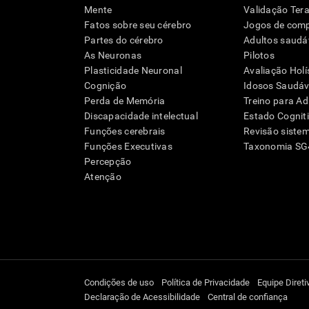
Mente
Validação Tera
Fatos sobre seu cérebro
Jogos de com
Partes do cérebro
Adultos saudá
As Neuronas
Pilotos
Plasticidade Neuronal
Avaliação Holí
Cognição
Idosos Saudáve
Perda de Memória
Treino para Ad
Discapacidade intelectual
Estado Cognit
Funções cerebrais
Revisão siste
Funções Executivas
Taxonomia S
Percepção
Atenção
Condições de uso
Política de Privacidade
Equipe Direti
Declaração de Acessibilidade
Central de confiança