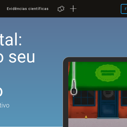
a
Evidências científicas
F
al:
o seu
o
tivo