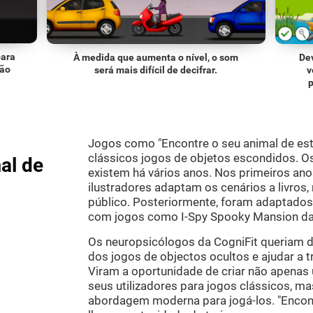
para
À medida que aumenta o nível, o som
De
ção
será mais difícil de decifrar.
v
Jogos como "Encontre o seu animal de es
clássicos jogos de objetos escondidos. O
al de
existem há vários anos. Nos primeiros an
ilustradores adaptam os cenários a livros, 
público. Posteriormente, foram adaptados 
com jogos como I-Spy Spooky Mansion da 
Os neuropsicólogos da CogniFit queriam d
dos jogos de objectos ocultos e ajudar a t
Viram a oportunidade de criar não apenas
seus utilizadores para jogos clássicos, 
abordagem moderna para jogá-los. "Encont