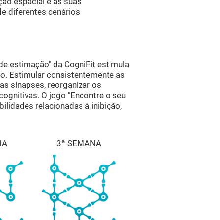
ção espacial e as suas
e diferentes cenários
de estimação" da CogniFit estimula
co. Estimular consistentemente as
as sinapses, reorganizar os
cognitivas. O jogo "Encontre o seu
ilidades relacionadas à inibição,
NA
3ª SEMANA