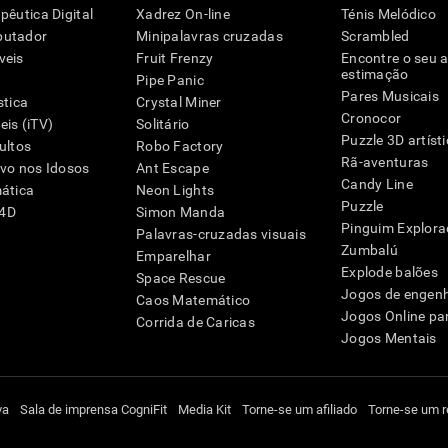
pêutica Digital
Xadrez On-line
Ténis Melódico
putador
Minipalavras cruzadas
Scrambled
veis
Fruit Frenzy
Encontre o seu 
estimação
Pipe Panic
Pares Musicais
stica
Crystal Miner
Cronocor
is (iTV)
Solitário
Puzzle 3D artíst
ultos
Robo Factory
Rã-aventuras
ivo nos Idosos
Ant Escape
Candy Line
mática
Neon Lights
Puzzle
G4D
Simon Manda
Pinguim Explora
Palavras-cruzadas visuais
Zumbalú
Emparelhar
Explode balões
Space Rescue
Jogos de engen
Caos Matemático
Jogos Online pa
Corrida de Caricas
Jogos Mentais
va
Sala de imprensa CogniFit
Media Kit
Torne-se um afiliado
Torne-se um 