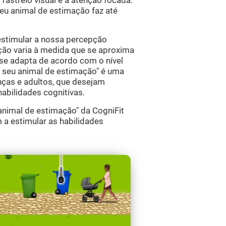
o rastreio visual e a atenção focada.
seu animal de estimação faz até
estimular a nossa percepção
ção varia à medida que se aproxima
 se adapta de acordo com o nível
 o seu animal de estimação" é uma
nças e adultos, que desejam
habilidades cognitivas.
animal de estimação" da CogniFit
 a estimular as habilidades