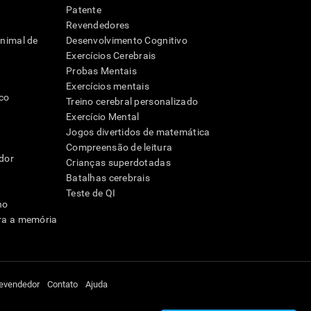
Patente
Revendedores
animal de
Desenvolvimento Cognitivo
Exercícios Cerebrais
Probas Mentais
Exercícios mentais
ico
Treino cerebral personalizado
Exercício Mental
Jogos divertidos de matemática
Compreensão de leitura
dor
Crianças superdotadas
Batalhas cerebrais
Teste de QI
ho
ra a memória
revendedor
Contato
Ajuda