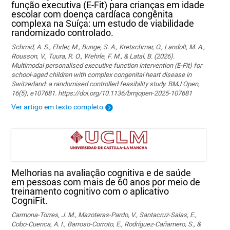
função executiva (E-Fit) para crianças em idade
escolar com doença cardíaca congênita
complexa na Suíça: um estudo de viabilidade
randomizado controlado.
Schmid, A. S., Ehrler, M., Bunge, S. A., Kretschmar, O., Landolt, M. A.,
Rousson, V., Tuura, R. O., Wehrle, F. M., & Latal, B. (2026).
Multimodal personalised executive function intervention (E-Fit) for
school-aged children with complex congenital heart disease in
Switzerland: a randomised controlled feasibility study. BMJ Open,
16(5), e107681. https://doi.org/10.1136/bmjopen-2025-107681
Ver artigo em texto completo
Melhorias na avaliação cognitiva e de saúde
em pessoas com mais de 60 anos por meio de
treinamento cognitivo com o aplicativo
CogniFit.
Carmona-Torres, J. M., Mazoteras-Pardo, V., Santacruz-Salas, E.,
Cobo-Cuenca, A. I., Barroso-Corroto, E., Rodríguez-Cañamero, S., &