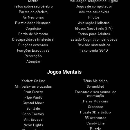
Mente
Validação Terapêutica Digital
Fatos sobre seu cérebro
Jogos de computador
Partes do cérebro
Adultos saudáveis
As Neuronas
Pilotos
Plasticidade Neuronal
Avaliação Holística
Cognição
Idosos Saudáveis (iTV)
Perda de Memória
Treino para Adultos
Discapacidade intelectual
Estado Cognitivo nos Idosos
Funções cerebrais
Revisão sistemática
Funções Executivas
Taxonomia SG4D
Percepção
Atenção
Jogos Mentais
Xadrez On-line
Ténis Melódico
Minipalavras cruzadas
Scrambled
Fruit Frenzy
Encontre o seu animal de
estimação
Pipe Panic
Pares Musicais
Crystal Miner
Cronocor
Solitário
Puzzle 3D artístico
Robo Factory
Rã-aventuras
Ant Escape
Candy Line
Neon Lights
Puzzle