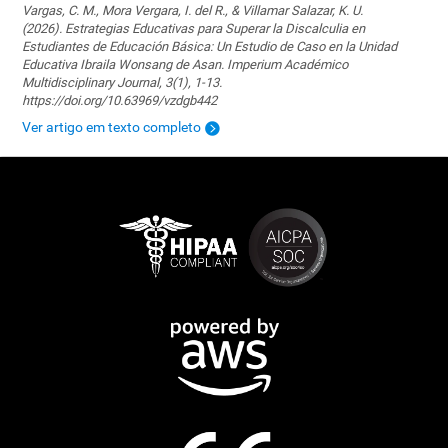
Vargas, C. M., Mora Vergara, I. del R., & Villamar Salazar, K. U.
(2026). Estrategias Educativas para Superar la Discalculia en
Estudiantes de Educación Básica: Un Estudio de Caso en la Unidad
Educativa Ibraila Wonsang de Asan. Imperium Académico
Multidisciplinary Journal, 3(1), 1-13.
https://doi.org/10.63969/vzdgb442
Ver artigo em texto completo