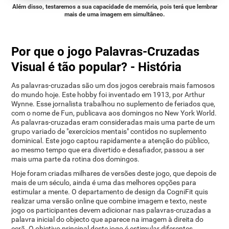
Além disso, testaremos a sua capacidade de memória, pois terá que lembrar
mais de uma imagem em simultâneo.
Por que o jogo Palavras-Cruzadas
Visual é tão popular? - História
As palavras-cruzadas são um dos jogos cerebrais mais famosos
do mundo hoje. Este hobby foi inventado em 1913, por Arthur
Wynne. Esse jornalista trabalhou no suplemento de feriados que,
com o nome de Fun, publicava aos domingos no New York World.
As palavras-cruzadas eram consideradas mais uma parte de um
grupo variado de "exercícios mentais" contidos no suplemento
dominical. Este jogo captou rapidamente a atenção do público,
ao mesmo tempo que era divertido e desafiador, passou a ser
mais uma parte da rotina dos domingos.
Hoje foram criadas milhares de versões deste jogo, que depois de
mais de um século, ainda é uma das melhores opções para
estimular a mente. O departamento de design da CogniFit quis
realizar uma versão online que combine imagem e texto, neste
jogo os participantes devem adicionar nas palavras-cruzadas a
palavra inicial do objecto que aparece na imagem à direita do
ecrã. O objetivo principal deste jogo é estimular diferentes