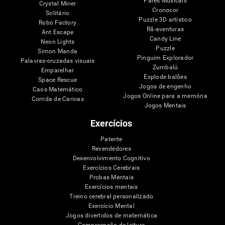
Pares Musicais
Crystal Miner
Cronocor
Solitário
Puzzle 3D artístico
Robo Factory
Rã-aventuras
Ant Escape
Candy Line
Neon Lights
Puzzle
Simon Manda
Pinguim Explorador
Palavras-cruzadas visuais
Zumbalú
Emparelhar
Explode balões
Space Rescue
Jogos de engenho
Caos Matemático
Jogos Online para a memória
Corrida de Caricas
Jogos Mentais
Exercícios
Patente
Revendedores
Desenvolvimento Cognitivo
Exercícios Cerebrais
Probas Mentais
Exercícios mentais
Treino cerebral personalizado
Exercício Mental
Jogos divertidos de matemática