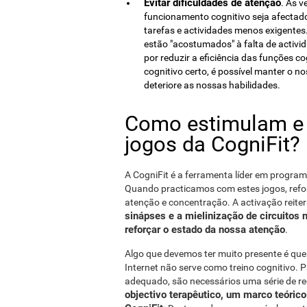
Evitar dificuldades de atenção
. Às 
funcionamento cognitivo seja afecta
tarefas e actividades menos exigentes
estão "acostumados" à falta de activid
por reduzir a eficiência das funções c
cognitivo certo, é possível manter o n
deteriore as nossas habilidades.
Como estimulam e 
jogos da CogniFit?
A CogniFit é a ferramenta líder em program
Quando practicamos com estes jogos, refo
atenção e concentração. A activação reit
sinápses e a mielinização de circuitos
reforçar o estado da nossa atenção
.
Algo que devemos ter muito presente é que
Internet não serve como treino cognitivo. 
adequado, são necessários uma série de re
objectivo terapêutico, um marco teóric