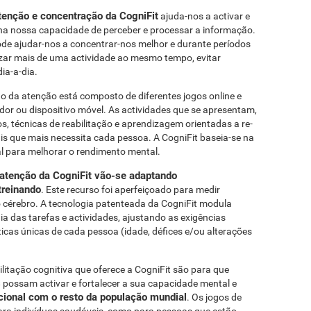
atenção e concentração da CogniFit
ajuda-nos a activar e
 na nossa capacidade de perceber e processar a informação.
ode ajudar-nos a concentrar-nos melhor e durante períodos
izar mais de uma actividade ao mesmo tempo, evitar
ia-a-dia.
o da atenção está composto de diferentes jogos online e
or ou dispositivo móvel. As actividades que se apresentam,
s, técnicas de reabilitação e aprendizagem orientadas a re-
ais que mais necessita cada pessoa. A CogniFit baseia-se na
al para melhorar o rendimento mental.
e atenção da CogniFit vão-se adaptando
reinando
. Este recurso foi aperfeiçoado para medir
 cérebro. A tecnologia patenteada da CogniFit modula
a das tarefas e actividades, ajustando as exigências
ticas únicas de cada pessoa (idade, défices e/ou alterações
litação cognitiva que oferece a CogniFit são para que
s
possam activar e fortalecer a sua capacidade mental e
cional com o resto da população mundial
. Os jogos de