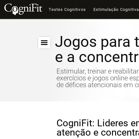
Testes Cognitivos
Estimulação Cognitiv
Jogos para t
e a concent
Estimular, treinar e reabilit
exercícios e jogos online es
de défices atencionais em c
CogniFit: Lideres e
atenção e concent