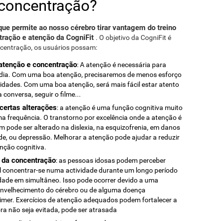
 concentração?
que permite ao nosso cérebro tirar vantagem do treino
tração e atenção da CogniFit
. O objetivo da CogniFit é
oncentração, os usuários possam:
 atenção e concentração
: A atenção é necessária para
 dia. Com uma boa atenção, precisaremos de menos esforço
vidades. Com uma boa atenção, será mais fácil estar atento
 conversa, seguir o filme...
certas alterações
: a atenção é uma função cognitiva muito
ma frequência. O transtorno por excelência onde a atenção é
 pode ser alterado na dislexia, na esquizofrenia, em danos
de, ou depressão. Melhorar a atenção pode ajudar a reduzir
nção cognitiva.
e da concentração
: as pessoas idosas podem perceber
l concentrar-se numa actividade durante um longo período
dade em simultâneo. Isso pode ocorrer devido a uma
envelhecimento do cérebro ou de alguma doença
imer. Exercícios de atenção adequados podem fortalecer a
ra não seja evitada, pode ser atrasada