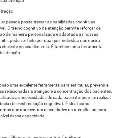
 sua atenção
ntração
uer pessoa possa treinar as habilidades cognitivas
el. O treino cognitivo da atenção permite reforçar os
ão de maneira personalizada e adaptada às nossas
iFit pode ser feito por qualquer indivíduo que queira
 eficiente no seu dia-a-dia. É também uma ferramenta
 de atenção.
t são uma excelente ferramenta para estimular, prevenir e
ivas relacionadas à atenção e à concentração dos pacientes.
alizado às necessidades de cada paciente, permite realizar
ncia (tele-estimulação cognitiva). É ideal como
tornos que apresentam dificuldades na atenção, ou para
nível dessa capacidade.
eus filhos, pais, avós ou outros familiares