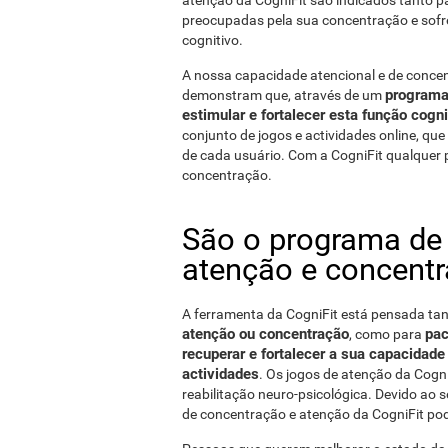
atenção da CogniFit são indicados tanto p
preocupadas pela sua concentração e sofre
cognitivo.
A nossa capacidade atencional e de concent
programa 
demonstram que, através de um
estimular e fortalecer esta função cogni
conjunto de jogos e actividades online, q
de cada usuário. Com a CogniFit qualquer 
concentração.
São o programa de 
atenção e concent
A ferramenta da CogniFit está pensada ta
atenção ou concentração
pac
, como para
recuperar e fortalecer a sua capacidade
actividades
. Os jogos de atenção da Cog
reabilitação neuro-psicológica. Devido ao s
de concentração e atenção da CogniFit po