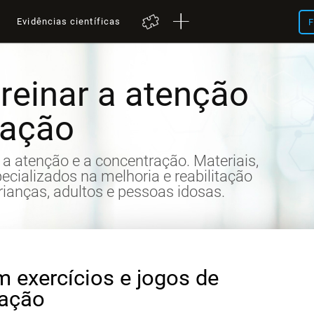
a
Evidências científicas
F
reinar a atenção
ração
ar a atenção e a concentração. Materiais,
pecializados na melhoria e reabilitação
rianças, adultos e pessoas idosas.
m exercícios e jogos de
ração