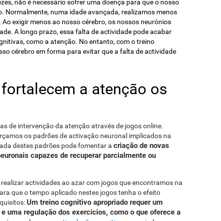
vezes, não é necessário sofrer uma doença para que o nosso
do. Normalmente, numa idade avançada, realizamos menos
. Ao exigir menos ao nosso cérebro, os nossos neurónios
ade. A longo prazo, essa falta de actividade pode acabar
ognitivas, como a atenção. No entanto, com o treino
osso cérebro em forma para evitar que a falta de actividade
fortalecem a atenção os
as de intervenção da atenção através de jogos online.
rçamos os padrões de activação neuronal implicados na
criação de novas
erada destes padrões pode fomentar a
 neuronais capazes de recuperar parcialmente ou
 realizar actividades ao azar com jogos que encontramos na
Para que o tempo aplicado nestes jogos tenha o efeito
Um treino cognitivo apropriado requer um
quisitos:
o e uma regulação dos exercícios, como o que oferece a