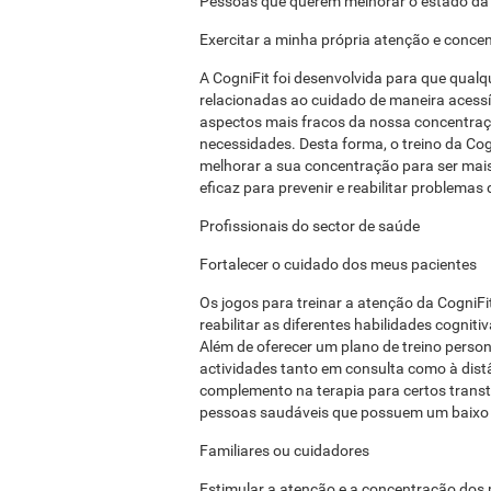
Pessoas que querem melhorar o estado da
Exercitar a minha própria atenção e conce
A CogniFit foi desenvolvida para que qualq
relacionadas ao cuidado de maneira acessív
aspectos mais fracos da nossa concentraç
necessidades. Desta forma, o treino da Cogn
melhorar a sua concentração para ser mais
eficaz para prevenir e reabilitar problemas
Profissionais do sector de saúde
Fortalecer o cuidado dos meus pacientes
Os jogos para treinar a atenção da CogniFi
reabilitar as diferentes habilidades cognit
Além de oferecer um plano de treino person
actividades tanto em consulta como à distâ
complemento na terapia para certos trans
pessoas saudáveis ​​que possuem um baixo 
Familiares ou cuidadores
Estimular a atenção e a concentração dos m