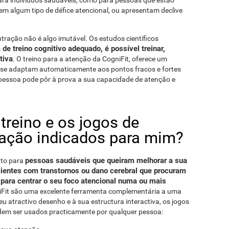
ara indivíduos saudáveis, como para pessoas que estão
m algum tipo de défice atencional, ou apresentam declive
ração não é algo imutável. Os estudos científicos
de treino cognitivo adequado, é possível treinar,
tiva
. O treino para a atenção da CogniFit, oferece um
ue se adaptam automaticamente aos pontos fracos e fortes
pessoa pode pôr à prova a sua capacidade de atenção e
treino e os jogos de
ração indicados para mim?
pessoas saudáveis que queiram melhorar a sua
nto para
ientes com transtornos ou dano cerebral que procuram
 para centrar o seu foco atencional numa ou mais
niFit são uma excelente ferramenta complementária a uma
eu atractivo desenho e à sua estructura interactiva, os jogos
dem ser usados practicamente por qualquer pessoa: