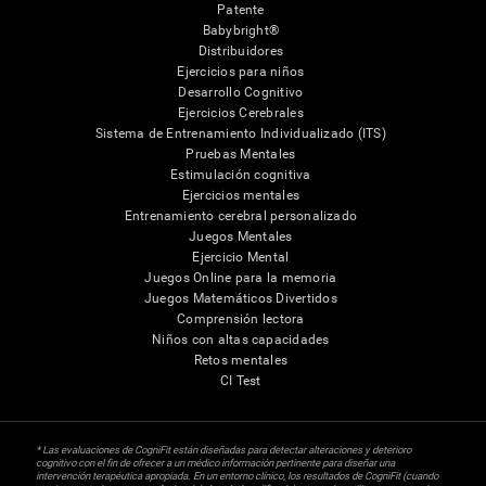
Patente
Babybright®
Distribuidores
Ejercicios para niños
Desarrollo Cognitivo
Ejercicios Cerebrales
Sistema de Entrenamiento Individualizado (ITS)
Pruebas Mentales
Estimulación cognitiva
Ejercicios mentales
Entrenamiento cerebral personalizado
Juegos Mentales
Ejercicio Mental
Juegos Online para la memoria
Juegos Matemáticos Divertidos
Comprensión lectora
Niños con altas capacidades
Retos mentales
CI Test
* Las evaluaciones de CogniFit están diseñadas para detectar alteraciones y deterioro
cognitivo con el fin de ofrecer a un médico información pertinente para diseñar una
intervención terapéutica apropiada. En un entorno clínico, los resultados de CogniFit (cuando