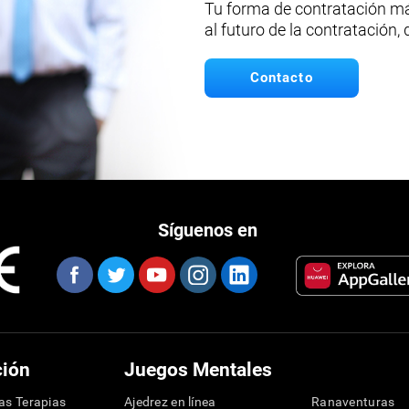
Tu forma de contratación má
al futuro de la contratación,
Contacto
Síguenos en
ción
Juegos Mentales
las Terapias
Ajedrez en línea
Ranaventuras