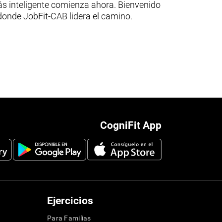
s inteligente comienza ahora. Bienvenido
 donde JobFit-CAB lidera el camino.
CogniFit App
Ejercicios
Para Familias