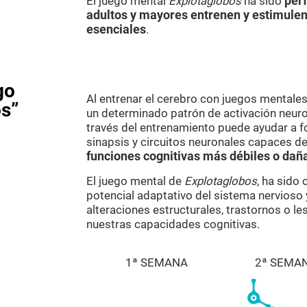
El juego mental
Explotaglobos
ha sido
per
adultos y mayores entrenen y estimulen
esenciales
.
go
Al entrenar el cerebro con juegos mental
os”
un determinado patrón de activación neuron
través del entrenamiento puede ayudar a f
sinapsis y circuitos neuronales capaces de
funciones cognitivas más débiles o dañ
El juego mental de
Explotaglobos
, ha sido
potencial adaptativo del sistema nervioso 
alteraciones estructurales, trastornos o l
nuestras capacidades cognitivas.
1ª SEMANA
2ª SEMA