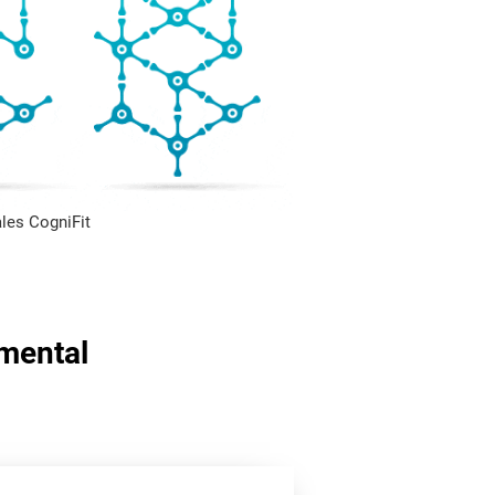
les CogniFit
 mental