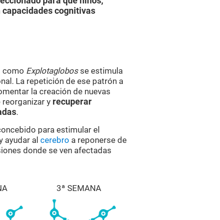
feccionado para que niños,
 capacidades cognitivas
es como
Explotaglobos
se estimula
al. La repetición de ese patrón a
omentar la creación de nuevas
 reorganizar y
recuperar
adas
.
 concebido para estimular el
y ayudar al
cerebro
a reponerse de
esiones donde se ven afectadas
NA
3ª SEMANA