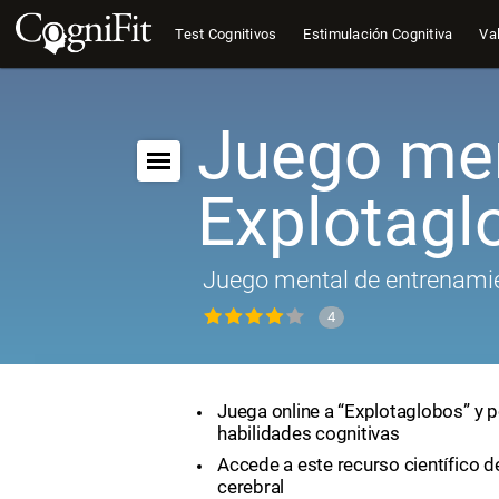
Test Cognitivos
Estimulación Cognitiva
Val
Juego men
Explotagl
Juego mental de entrenamie
4
Juega online a “Explotaglobos” y p
habilidades cognitivas
Accede a este recurso científico 
cerebral