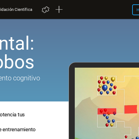
idación Científica
H
tal:
obos
nto cognitivo
otencia tus
de entrenamiento