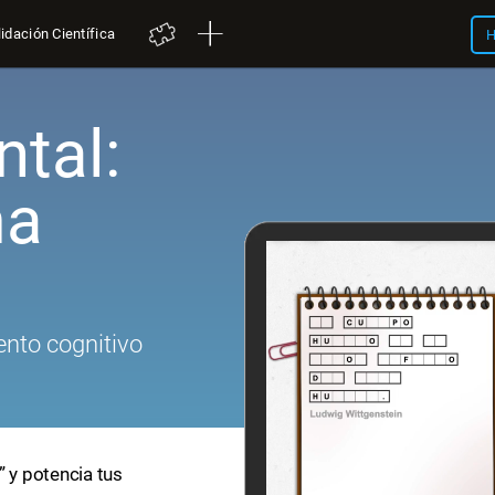
idación Científica
H
tal:
ma
nto cognitivo
” y potencia tus