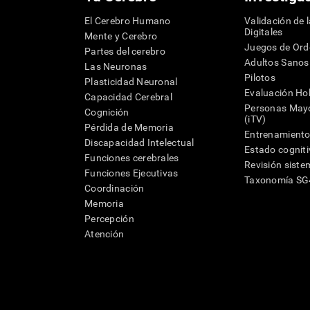
El Cerebro Humano
Validación de 
Digitales
Mente y Cerebro
Juegos de Or
Partes del cerebro
Adultos Sanos
Las Neuronas
Pilotos
Plasticidad Neuronal
Evaluación Hol
Capacidad Cerebral
Personas Mayo
Cognición
(iTV)
Pérdida de Memoria
Entrenamiento
Discapacidad Intelectual
Estado cognit
Funciones cerebrales
Revisión siste
Funciones Ejecutivas
Taxonomía S
Coordinación
Memoria
Percepción
Atención