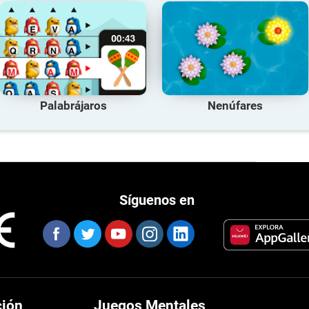
Palabrájaros
Nenúfares
Síguenos en
ción
Juegos Mentales