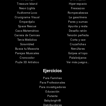
Treasure Island
Hiper-espacio
Neon Lights
Frescazoo
Vuélveme Loco
Rompecabezas
Crucigrama Visual
La gasolinera
Emparéjalo
Pares y sumas
Space Rescue
Apunta y resta
Caos Matemático
Desafío ratón
Carrera de Canicas
Tensión perfecta
Tenis Melódico
Corta y cae
Scrambled
Cruzafichas
Busca tu Mascota
Nenúfares
Parejas Musicales
Golpea al topo
Cronocolor
Palabrájaros
Puzle 3D Artístico
Ver más juegos...
Ejercicios
Para Familias
Para Profesionales
Para investigadores
Educación
Patente
Babybright®
Distribuidores