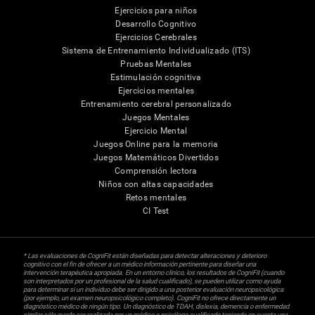
Ejercicios para niños
Desarrollo Cognitivo
Ejercicios Cerebrales
Sistema de Entrenamiento Individualizado (ITS)
Pruebas Mentales
Estimulación cognitiva
Ejercicios mentales
Entrenamiento cerebral personalizado
Juegos Mentales
Ejercicio Mental
Juegos Online para la memoria
Juegos Matemáticos Divertidos
Comprensión lectora
Niños con altas capacidades
Retos mentales
CI Test
* Las evaluaciones de CogniFit están diseñadas para detectar alteraciones y deterioro
cognitivo con el fin de ofrecer a un médico información pertinente para diseñar una
intervención terapéutica apropiada. En un entorno clínico, los resultados de CogniFit (cuando
son interpretados por un profesional de la salud cualificado), se pueden utilizar como ayuda
para determinar si un individuo debe ser dirigido a una posterior evaluación neuropsicológica
(por ejemplo, un examen neuropsicológico completo). CogniFit no ofrece directamente un
diagnóstico médico de ningún tipo. Un diagnóstico de TDAH, dislexia, demencia o enfermedad
similar sólo puede ser realizada por un médico o psicólogo cualificado teniendo en cuenta una