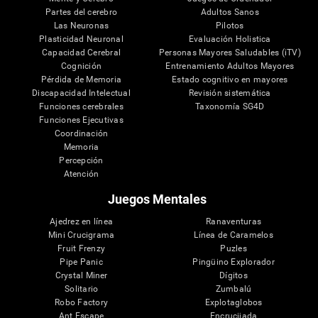
Partes del cerebro
Adultos Sanos
Las Neuronas
Pilotos
Plasticidad Neuronal
Evaluación Holistica
Capacidad Cerebral
Personas Mayores Saludables (iTV)
Cognición
Entrenamiento Adultos Mayores
Pérdida de Memoria
Estado cognitivo en mayores
Discapacidad Intelectual
Revisión sistemática
Funciones cerebrales
Taxonomía SG4D
Funciones Ejecutivas
Coordinación
Memoria
Percepción
Atención
Juegos Mentales
Ajedrez en línea
Ranaventuras
Mini Crucigrama
Línea de Caramelos
Fruit Frenzy
Puzles
Pipe Panic
Pingüino Explorador
Crystal Miner
Dígitos
Solitario
Zumbalú
Robo Factory
Explotaglobos
Ant Escape
Encrucijada