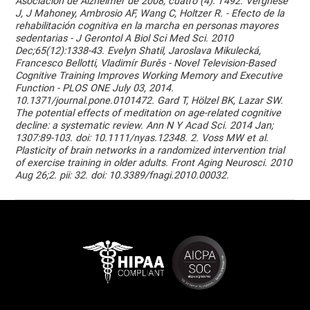
Asociación de Alzheimer de 2008, cuatro (4): T492. Verghese
J, J Mahoney, Ambrosio AF, Wang C, Holtzer R. - Efecto de la
rehabilitación cognitiva en la marcha en personas mayores
sedentarias - J Gerontol A Biol Sci Med Sci. 2010
Dec;65(12):1338-43. Evelyn Shatil, Jaroslava Mikulecká,
Francesco Bellotti, Vladimír Burěs - Novel Television-Based
Cognitive Training Improves Working Memory and Executive
Function - PLOS ONE July 03, 2014.
10.1371/journal.pone.0101472. Gard T, Hölzel BK, Lazar SW.
The potential effects of meditation on age-related cognitive
decline: a systematic review. Ann N Y Acad Sci. 2014 Jan;
1307:89-103. doi: 10.1111/nyas.12348. 2. Voss MW et al.
Plasticity of brain networks in a randomized intervention trial
of exercise training in older adults. Front Aging Neurosci. 2010
Aug 26;2. pii: 32. doi: 10.3389/fnagi.2010.00032.