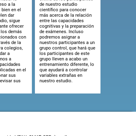
eso a la
de nuestro estudio
 bien en el
científico para conocer
len dar
más acerca de la relación
dio, sigue
entre las capacidades
ante ofrecer
cognitivas y la preparación
 los demás
de exámenes. Incluso
cionados con
podremos asignar a
ravés de la
nuestros participantes a un
a colegios,
grupo control, que hará que
dar a
los participantes de este
mnos a
grupo lleven a acabo un
apacidades
entrenamiento diferente, lo
licadas en el
que ayudará a controlar
onar sus
variables extrañas en
revisar sus
nuestro estudio.