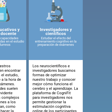
ucativos y
Investigadores y
 docente
científicos
s capacidades
Estudiar el efecto del
das en el estudio
entrenamiento cognitivo en la
alumnos
preparación de exámenes
estros
Los neurocientíficos e
en encontrar
investigadores buscamos
 el estudio,
formas de optimizar
 a la hora de
nuestro trabajo y conocer
exámenes.
mejor cómo funciona el
ades suelen
cerebro y el aprendizaje. La
vidente
plataforma de CogniFit
 complejos
para investigadores nos
nes a los
permite gestionar la
tan, como
estimulación cognitiva
 hacer la
online de los participantes