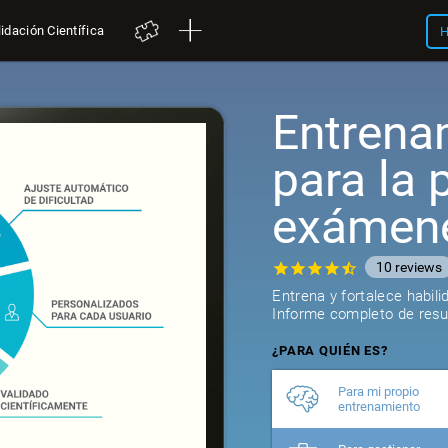
idación Científica
H
Entrena
para la 
exámen
10
reviews
Entrena y fortalece habil
Informe completo de resul
¿PARA QUIÉN ES?
Para mi propio
entrenamiento