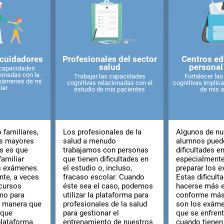
 cuidadores
Profesionales del sector
Centros ed
salud
personal
 capacidades
ionadas con la
Trabajar las capacidades
Fortalecer la
exámenes de mi
cognitivas relacionadas con el
cognitivas implica
iar
estudio de mis pacientes
de mis 
familiares,
Los profesionales de la
Algunos de nu
as mayores
salud a menudo
alumnos pued
s es que
trabajamos con personas
dificultades en
familiar
que tienen dificultades en
especialmente
os exámenes.
el estudio o, incluso,
preparar los 
te, a veces
fracaso escolar. Cuando
Estas dificult
cursos
éste sea el caso, podemos
hacerse más e
mo para
utilizar la plataforma para
conforme más
a manera que
profesionales de la salud
son los exáme
 que
para gestionar el
que se enfren
plataforma
entrenamiento de nuestros
cuando tienen