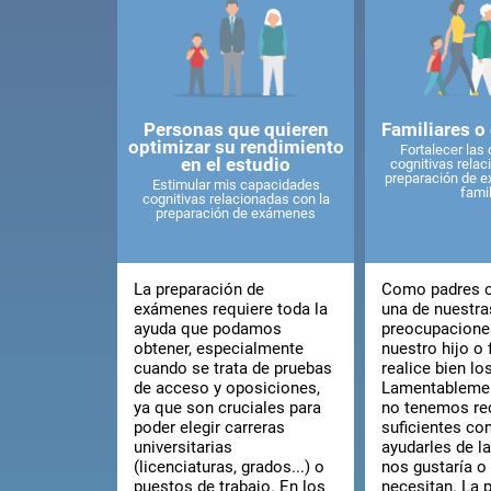
Personas que quieren
Familiares o
optimizar su rendimiento
Fortalecer las
en el estudio
cognitivas relac
preparación de 
Estimular mis capacidades
famil
cognitivas relacionadas con la
preparación de exámenes
La preparación de
Como padres o 
exámenes requiere toda la
una de nuestr
ayuda que podamos
preocupacione
obtener, especialmente
nuestro hijo o 
cuando se trata de pruebas
realice bien l
de acceso y oposiciones,
Lamentablemen
ya que son cruciales para
no tenemos re
poder elegir carreras
suficientes co
universitarias
ayudarles de l
(licenciaturas, grados...) o
nos gustaría o
puestos de trabajo. En los
necesitan. La 