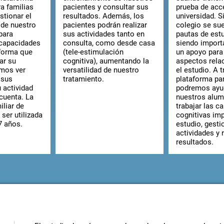
ra familias
pacientes y consultar sus
prueba de acc
stionar el
resultados. Además, los
universidad. Si
 de nuestro
pacientes podrán realizar
colegio se sue
 para
sus actividades tanto en
pautas de estu
 capacidades
consulta, como desde casa
siendo import
 forma que
(tele-estimulación
un apoyo para
ar su
cognitiva), aumentando la
aspectos rela
emos ver
versatilidad de nuestro
el estudio. A t
 sus
tratamiento.
plataforma par
 actividad
podremos ayu
cuenta. La
nuestros alu
iliar de
trabajar las c
ser utilizada
cognitivas imp
 7 años.
estudio, gesti
actividades y 
resultados.