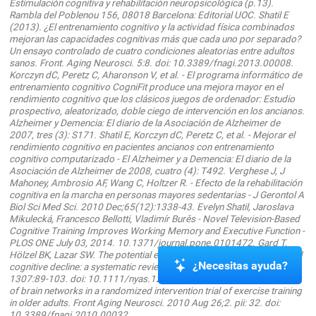
Estimulación cognitiva y rehabilitación neuropsicológica (p.13).
Rambla del Poblenou 156, 08018 Barcelona: Editorial UOC. Shatil E
(2013). ¿El entrenamiento cognitivo y la actividad física combinados
mejoran las capacidades cognitivas más que cada uno por separado?
Un ensayo controlado de cuatro condiciones aleatorias entre adultos
sanos. Front. Aging Neurosci. 5:8. doi: 10.3389/fnagi.2013.00008.
Korczyn dC, Peretz C, Aharonson V, et al. - El programa informático de
entrenamiento cognitivo CogniFit produce una mejora mayor en el
rendimiento cognitivo que los clásicos juegos de ordenador: Estudio
prospectivo, aleatorizado, doble ciego de intervención en los ancianos.
Alzheimer y Demencia: El diario de la Asociación de Alzheimer de
2007, tres (3): S171. Shatil E, Korczyn dC, Peretz C, et al. - Mejorar el
rendimiento cognitivo en pacientes ancianos con entrenamiento
cognitivo computarizado - El Alzheimer y a Demencia: El diario de la
Asociación de Alzheimer de 2008, cuatro (4): T492. Verghese J, J
Mahoney, Ambrosio AF, Wang C, Holtzer R. - Efecto de la rehabilitación
cognitiva en la marcha en personas mayores sedentarias - J Gerontol A
Biol Sci Med Sci. 2010 Dec;65(12):1338-43. Evelyn Shatil, Jaroslava
Mikulecká, Francesco Bellotti, Vladimír Burěs - Novel Television-Based
Cognitive Training Improves Working Memory and Executive Function -
PLOS ONE July 03, 2014. 10.1371/journal.pone.0101472. Gard T,
Hölzel BK, Lazar SW. The potential effects of meditation on age-related
¿Necesitas ayuda?
cognitive decline: a systematic review. Ann N Y Acad Sci. 2014 Jan;
1307:89-103. doi: 10.1111/nyas.12348. 2. Voss MW et al. Plasticity
of brain networks in a randomized intervention trial of exercise training
in older adults. Front Aging Neurosci. 2010 Aug 26;2. pii: 32. doi:
10.3389/fnagi.2010.00032.