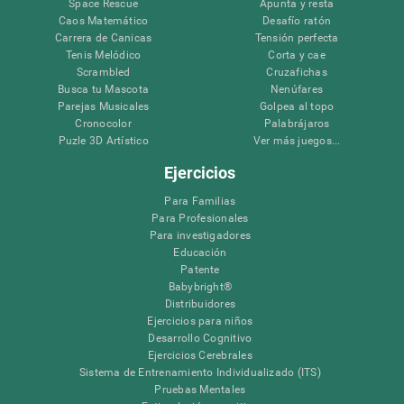
Space Rescue
Apunta y resta
Caos Matemático
Desafío ratón
Carrera de Canicas
Tensión perfecta
Tenis Melódico
Corta y cae
Scrambled
Cruzafichas
Busca tu Mascota
Nenúfares
Parejas Musicales
Golpea al topo
Cronocolor
Palabrájaros
Puzle 3D Artístico
Ver más juegos...
Ejercicios
Para Familias
Para Profesionales
Para investigadores
Educación
Patente
Babybright®
Distribuidores
Ejercicios para niños
Desarrollo Cognitivo
Ejercicios Cerebrales
Sistema de Entrenamiento Individualizado (ITS)
Pruebas Mentales