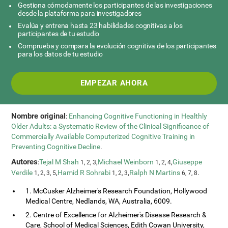
Gestiona cómodamente los participantes de las investigaciones
desde la plataforma para investigadores
Evalúa y entrena hasta 23 habilidades cognitivas a los
participantes de tu estudio
Comprueba y compara la evolución cognitiva de los participantes
para los datos de tu estudio
EMPEZAR AHORA
Nombre original
:
Enhancing Cognitive Functioning in Healthly
Older Adults: a Systematic Review of the Clinical Significance of
Commercially Available Computerized Cognitive Training in
Preventing Cognitive Decline
.
Autores
:
Tejal M Shah
,
Michael Weinborn
,
Giuseppe
1, 2, 3
1, 2, 4
Verdile
,
Hamid R Sohrabi
,
Ralph N Martins
.
1, 2, 3, 5
1, 2, 3
6, 7, 8
1. McCusker Alzheimer's Research Foundation, Hollywood
Medical Centre, Nedlands, WA, Australia, 6009.
2. Centre of Excellence for Alzheimer's Disease Research &
Care, School of Medical Sciences, Edith Cowan University,