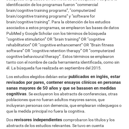
identificación de los programas fueron “commercial
brain/cognitive training programs”, “computerized
brain/cognitive training programs” y “software for
brain/cognitive training”. Para la obtención de los estudios
asociados a estos programas, se emplearon las bases de datos
PubMed y Google Scholar con los términos de búsqueda
“cognitive stimulation” OR “brain training” OR “cognitive
rehabilitation” OR “cognitive enhancement” OR “Brain fitness
software” OR “cognitive retention therapy” OR “computerized
cognitive behavioural therapy”. Estos términos se emplearon
tanto con el nombre de cada herramienta identificada, como sin
él. La búsqueda fue realizada en septiembre del 2015.
publicados en inglés, estar
Los estudios elegidos debían estar
revisados por pares, contener ensayos clínicos en personas
sanas mayores de 50 años y que se basasen en medidas
cognitivas
. Se excluyeron los abstracts de conferencias, otras
poblaciones que no fueran adultos mayores sanos, que
incluyeran personas con demencia, que emplearan videojuegos o
que la medida principal no fuera la cognitiva.
revisores independientes
Dos
comprobaron los títulos y los
abstracts de los estudios relevantes. Se tuvo en cuenta