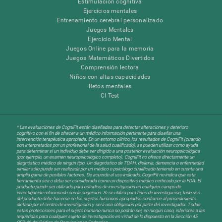
Estimulación cognitiva
Ejercicios mentales
Entrenamiento cerebral personalizado
Juegos Mentales
Ejercicio Mental
Juegos Online para la memoria
Juegos Matemáticos Divertidos
Comprensión lectora
Niños con altas capacidades
Retos mentales
CI Test
* Las evaluaciones de CogniFit están diseñadas para detectar alteraciones y deterioro
cognitivo con el fin de ofrecer a un médico información pertinente para diseñar una
intervención terapéutica apropiada. En un entorno clínico, los resultados de CogniFit (cuando
son interpretados por un profesional de la salud cualificado), se pueden utilizar como ayuda
para determinar si un individuo debe ser dirigido a una posterior evaluación neuropsicológica
(por ejemplo, un examen neuropsicológico completo). CogniFit no ofrece directamente un
diagnóstico médico de ningún tipo. Un diagnóstico de TDAH, dislexia, demencia o enfermedad
similar sólo puede ser realizada por un médico o psicólogo cualificado teniendo en cuenta una
amplia gama de posibles factores. De acuerdo al uso indicado, CogniFit no indica que esta
herramienta sea o deba ser considerada como un dispositivo médico certicado por la FDA. El
producto puede ser utilizado para estudios de investigación en cualquier campo de
investigación relacionado con la cognición. Si se utiliza para fines de investigación, todo uso
del producto debe hacerse en los sujetos humanos apropiados conforme al procedimiento
dictado por el centro de investigación y será una obligación por parte del investigador. Todas
estas protecciones para el sujeto humano nunca no podrán ser, en ningún caso, inferiores a las
requeridas para cualquier sujeto de investigación en virtud de lo dispuesto en la Sección 45