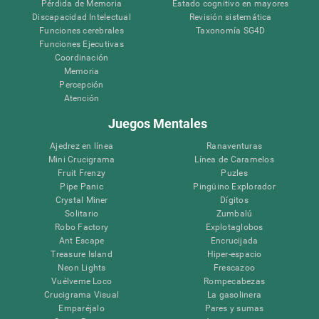
Pérdida de Memoria
Estado cognitivo en mayores
Discapacidad Intelectual
Revisión sistemática
Funciones cerebrales
Taxonomía SG4D
Funciones Ejecutivas
Coordinación
Memoria
Percepción
Atención
Juegos Mentales
Ajedrez en línea
Ranaventuras
Mini Crucigrama
Línea de Caramelos
Fruit Frenzy
Puzles
Pipe Panic
Pingüino Explorador
Crystal Miner
Dígitos
Solitario
Zumbalú
Robo Factory
Explotaglobos
Ant Escape
Encrucijada
Treasure Island
Hiper-espacio
Neon Lights
Frescazoo
Vuélveme Loco
Rompecabezas
Crucigrama Visual
La gasolinera
Emparéjalo
Pares y sumas