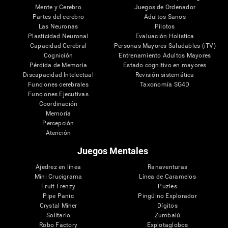
Mente y Cerebro
Juegos de Ordenador
Partes del cerebro
Adultos Sanos
Las Neuronas
Pilotos
Plasticidad Neuronal
Evaluación Holistica
Capacidad Cerebral
Personas Mayores Saludables (iTV)
Cognición
Entrenamiento Adultos Mayores
Pérdida de Memoria
Estado cognitivo en mayores
Discapacidad Intelectual
Revisión sistemática
Funciones cerebrales
Taxonomía SG4D
Funciones Ejecutivas
Coordinación
Memoria
Percepción
Atención
Juegos Mentales
Ajedrez en línea
Ranaventuras
Mini Crucigrama
Línea de Caramelos
Fruit Frenzy
Puzles
Pipe Panic
Pingüino Explorador
Crystal Miner
Dígitos
Solitario
Zumbalú
Robo Factory
Explotaglobos