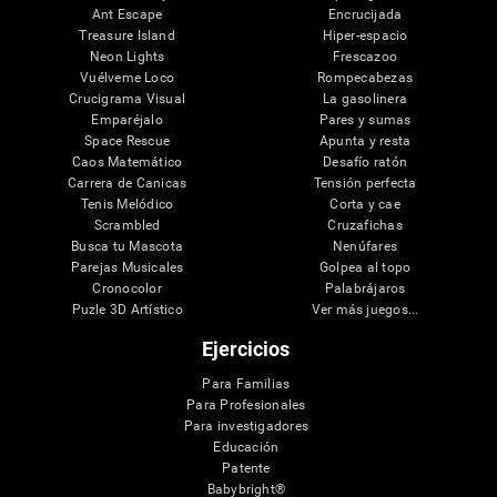
Ant Escape
Encrucijada
Treasure Island
Hiper-espacio
Neon Lights
Frescazoo
Vuélveme Loco
Rompecabezas
Crucigrama Visual
La gasolinera
Emparéjalo
Pares y sumas
Space Rescue
Apunta y resta
Caos Matemático
Desafío ratón
Carrera de Canicas
Tensión perfecta
Tenis Melódico
Corta y cae
Scrambled
Cruzafichas
Busca tu Mascota
Nenúfares
Parejas Musicales
Golpea al topo
Cronocolor
Palabrájaros
Puzle 3D Artístico
Ver más juegos...
Ejercicios
Para Familias
Para Profesionales
Para investigadores
Educación
Patente
Babybright®