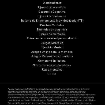
Distribuidores
Ejercicios para niños
Desarrollo Cognitivo
Ejercicios Cerebrales
Sistema de Entrenamiento Individualizado (ITS)
Pruebas Mentales
Estimulación cognitiva
Ejercicios mentales
Entrenamiento cerebral personalizado
Juegos Mentales
Ejercicio Mental
Juegos Online para la memoria
Juegos Matemáticos Divertidos
Comprensión lectora
Niños con altas capacidades
Retos mentales
CI Test
* Las evaluaciones de CogniFit están diseñadas para detectar alteraciones y deterioro
cognitivo con el fin de ofrecer a un médico información pertinente para diseñar una
intervención terapéutica apropiada. En un entorno clínico, los resultados de CogniFit (cuando
son interpretados por un profesional de la salud cualificado), se pueden utilizar como ayuda
para determinar si un individuo debe ser dirigido a una posterior evaluación neuropsicológica
(por ejemplo, un examen neuropsicológico completo). CogniFit no ofrece directamente un