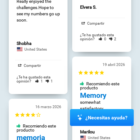
Really enjoyed the 
Elvera S.
challenges.Hope to 
see my numbers go up 
soon.
Compartir
¿Te ha gustado esta
opinión?
0
2
Shobha
United States
19 abril 2026
Compartir
¿Te ha gustado esta
opinión?
1
1
Recomiendo este
producto
Memory
somewhat 
16 marzo 2026
satisfactory
¿Necesitas ayuda?
Recomiendo este
producto
Marilou
memoria
United States