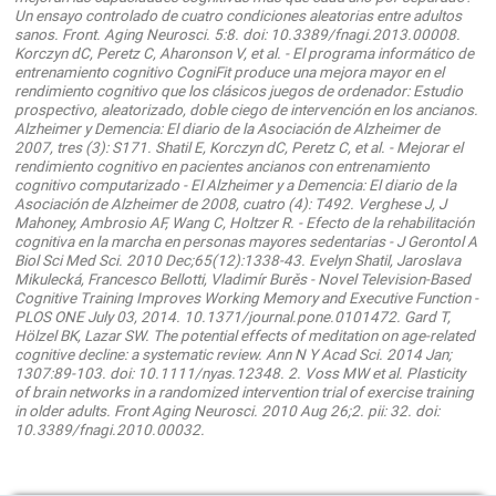
Un ensayo controlado de cuatro condiciones aleatorias entre adultos
sanos. Front. Aging Neurosci. 5:8. doi: 10.3389/fnagi.2013.00008.
Korczyn dC, Peretz C, Aharonson V, et al. - El programa informático de
entrenamiento cognitivo CogniFit produce una mejora mayor en el
rendimiento cognitivo que los clásicos juegos de ordenador: Estudio
prospectivo, aleatorizado, doble ciego de intervención en los ancianos.
Alzheimer y Demencia: El diario de la Asociación de Alzheimer de
2007, tres (3): S171. Shatil E, Korczyn dC, Peretz C, et al. - Mejorar el
rendimiento cognitivo en pacientes ancianos con entrenamiento
cognitivo computarizado - El Alzheimer y a Demencia: El diario de la
Asociación de Alzheimer de 2008, cuatro (4): T492. Verghese J, J
Mahoney, Ambrosio AF, Wang C, Holtzer R. - Efecto de la rehabilitación
cognitiva en la marcha en personas mayores sedentarias - J Gerontol A
Biol Sci Med Sci. 2010 Dec;65(12):1338-43. Evelyn Shatil, Jaroslava
Mikulecká, Francesco Bellotti, Vladimír Burěs - Novel Television-Based
Cognitive Training Improves Working Memory and Executive Function -
PLOS ONE July 03, 2014. 10.1371/journal.pone.0101472. Gard T,
Hölzel BK, Lazar SW. The potential effects of meditation on age-related
cognitive decline: a systematic review. Ann N Y Acad Sci. 2014 Jan;
1307:89-103. doi: 10.1111/nyas.12348. 2. Voss MW et al. Plasticity
of brain networks in a randomized intervention trial of exercise training
in older adults. Front Aging Neurosci. 2010 Aug 26;2. pii: 32. doi:
10.3389/fnagi.2010.00032.