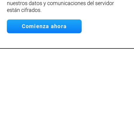
nuestros datos y comunicaciones del servidor
están cifrados.
Comienza ahora
API
Desarrolla tu propia App.
Conecta nuestra API
Documentación