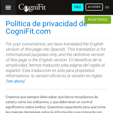
PRO
ACCEDER
ESP
REGISTRARSE
Política de privacidad de
CogniFit.com
For your convenience, we have translated the English
version of this page into Spanish. This translation is for
informational purposes only, and the definitive version
of this page is the English version. En beneficio de la
simplicidad, hemos traducido esta página del inglés al
español. Esta traducción es sólo para propósitos
informativos: la versión oficial es la versión en inglés.
(
)
Ver ahora
Creemos que siempre debe saber qué datos recopilamos de
usted y cómo los utilizamos, y que debe tener un control
significativo sobre ambos. Queremos capacitarlo para que tome
las mejores decisiones sobre la información que comparte con