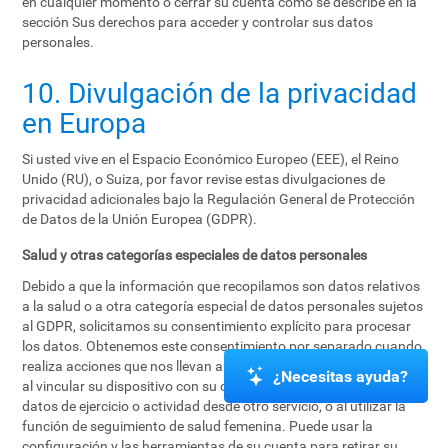
en cualquier momento o cerrar su cuenta como se describe en la
sección Sus derechos para acceder y controlar sus datos
personales.
10. Divulgación de la privacidad
en Europa
Si usted vive en el Espacio Económico Europeo (EEE), el Reino
Unido (RU), o Suiza, por favor revise estas divulgaciones de
privacidad adicionales bajo la Regulación General de Protección
de Datos de la Unión Europea (GDPR).
Salud y otras categorías especiales de datos personales
Debido a que la información que recopilamos son datos relativos
a la salud o a otra categoría especial de datos personales sujetos
al GDPR, solicitamos su consentimiento explícito para procesar
los datos. Obtenemos este consentimiento por separado cuando
realiza acciones que nos llevan a obtener sus datos, por ejemplo,
¿Necesitas ayuda?
al vincular su dispositivo con su cuenta, al otorgar acceso a sus
datos de ejercicio o actividad desde otro servicio, o al utilizar la
función de seguimiento de salud femenina. Puede usar la
configuración y las herramientas de su cuenta para retirar su