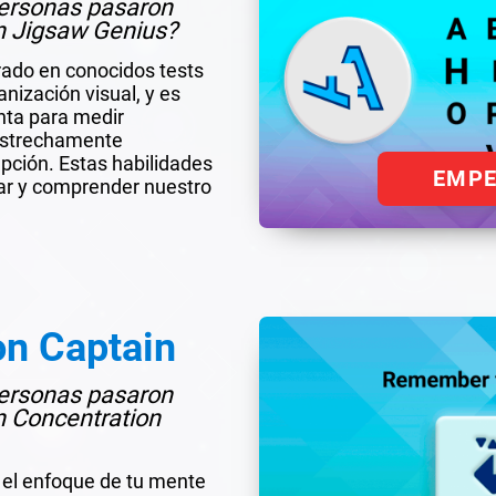
 personas pasaron
n Jigsaw Genius?
rado en conocidos tests
nización visual, y es
nta para medir
estrechamente
pción. Estas habilidades
EMP
tar y comprender nuestro
on Captain
 personas pasaron
n Concentration
r el enfoque de tu mente