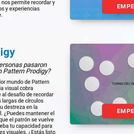
 nos permite recordar y
EMP
os y experiencias
e.
igy
 personas pasaron
n Pattern Prodigy?
dor mundo de Pattern
a visual cobra
 al desafío de recordar
largas de círculos
u destreza en la
EMP
l. ¿Puedes mantener el
que el patrón se vuelve
eba tu capacidad para
es visuales. ¿Estás listo