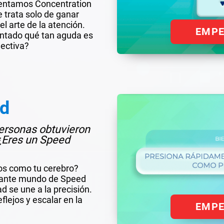
entamos Concentration
e trata solo de ganar
l arte de la atención.
EMP
untado qué tan aguda es
lectiva?
rd
personas obtuvieron
¿Eres un Speed
os como tu cerebro?
nante mundo de Speed
d se une a la precisión.
eflejos y escalar en la
EMP