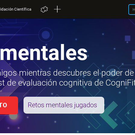
idación Científica
H
 mentales
migos mientras descubres el poder de
st de evaluación cognitiva de CogniFit
Retos mentales jugados
TO