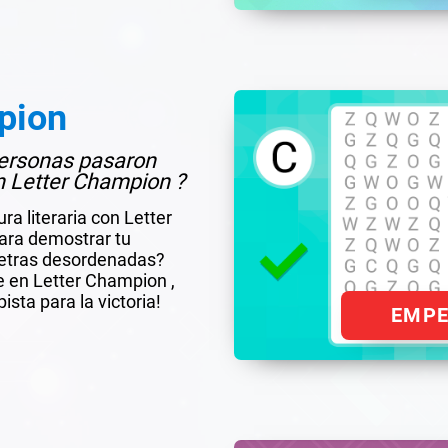
pion
 personas pasaron
n Letter Champion ?
a literaria con Letter
para demostrar tu
 letras desordenadas?
ite en Letter Champion ,
ista para la victoria!
EMP