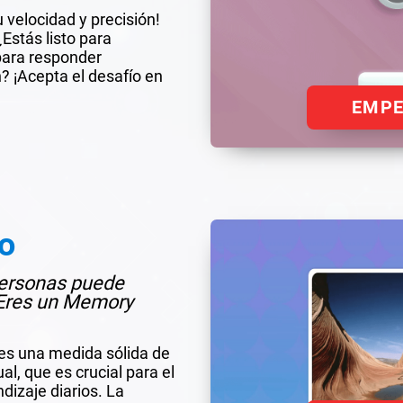
u velocidad y precisión!
¿Estás listo para
para responder
? ¡Acepta el desafío en
EMP
o
 personas puede
¿Eres un Memory
s una medida sólida de
al, que es crucial para el
dizaje diarios. La