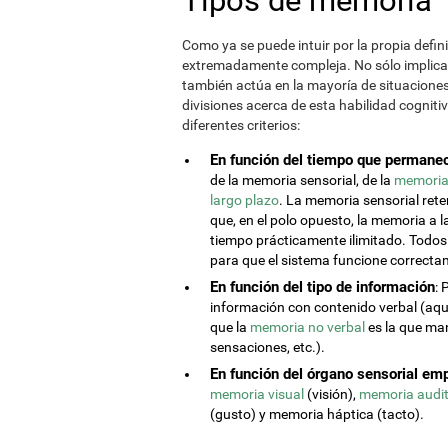
Tipos de memoria
Como ya se puede intuir por la propia defin
extremadamente compleja. No sólo implica
también actúa en la mayoría de situaciones 
divisiones acerca de esta habilidad cogniti
diferentes criterios:
En función del tiempo que permanec
de la memoria sensorial, de la
memoria 
largo plazo
. La memoria sensorial ret
que, en el polo opuesto, la memoria a
tiempo prácticamente ilimitado. Todo
para que el sistema funcione correcta
En función del tipo de información
: 
información con contenido verbal (aqu
que la
memoria no verbal
es la que man
sensaciones, etc.).
En función del órgano sensorial em
memoria visual
(visión),
memoria audit
(gusto) y memoria háptica (tacto).