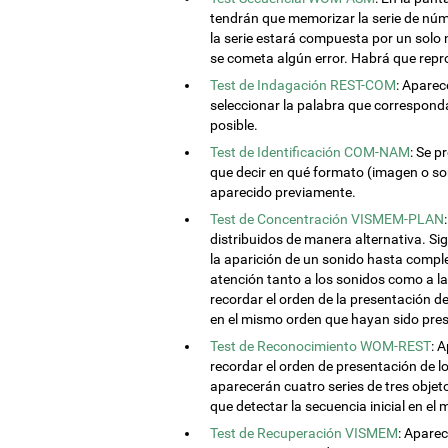
tendrán que memorizar la serie de núme
la serie estará compuesta por un sol
se cometa algún error. Habrá que repr
Test de Indagación REST-COM
: Aparec
seleccionar la palabra que correspon
posible.
Test de Identificación COM-NAM
: Se 
que decir en qué formato (imagen o soni
aparecido previamente.
Test de Concentración VISMEM-PLAN
distribuidos de manera alternativa. Si
la aparición de un sonido hasta comple
atención tanto a los sonidos como a la
recordar el orden de la presentación d
en el mismo orden que hayan sido pre
Test de Reconocimiento WOM-REST
: 
recordar el orden de presentación de l
aparecerán cuatro series de tres objeto
que detectar la secuencia inicial en el
Test de Recuperación VISMEM
: Apare