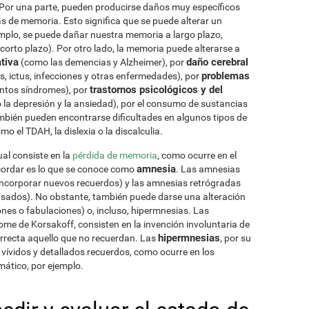
 Por una parte, pueden producirse daños muy específicos
as de memoria. Esto significa que se puede alterar un
mplo, se puede dañar nuestra memoria a largo plazo,
rto plazo). Por otro lado, la memoria puede alterarse a
tiva
daño cerebral
(como las demencias y Alzheimer), por
problemas
 ictus, infecciones y otras enfermedades), por
trastornos psicológicos y del
intos síndromes), por
 la depresión y la ansiedad), por el consumo de sustancias
bién pueden encontrarse dificultades en algunos tipos de
mo el TDAH, la dislexia o la discalculia.
al consiste en la
pérdida de memoria
, como ocurre en el
amnesia
ecordar es lo que se conoce como
. Las amnesias
ncorporar nuevos recuerdos) y las amnesias retrógradas
asados). No obstante, también puede darse una alteración
nes o fabulaciones) o, incluso, hipermnesias. Las
rome de Korsakoff, consisten en la invención involuntaria de
hipermnesias
orrecta aquello que no recuerdan. Las
, por su
a vívidos y detallados recuerdos, como ocurre en los
mático, por ejemplo.