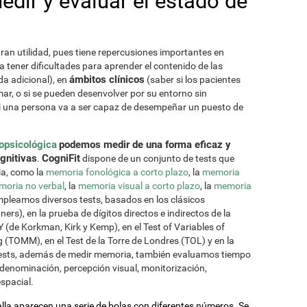
ir y evaluar el estado de
ran utilidad, pues tiene repercusiones importantes en
a tener dificultades para aprender el contenido de las
ámbitos clínicos
da adicional), en
(saber si los pacientes
r, o si se pueden desenvolver por su entorno sin
i una persona va a ser capaz de desempeñar un puesto de
opsicológica
podemos medir de una forma eficaz y
ognitivas
CogniFit
.
dispone de un conjunto de tests que
ia, como la
memoria fonológica a corto plazo
, la
memoria
oria no verbal
, la
memoria visual a corto plazo
, la
memoria
empleamos diversos tests, basados en los clásicos
s), en la prueba de dígitos directos e indirectos de la
de Korkman, Kirk y Kemp), en el Test of Variables of
 (TOMM), en el Test de la Torre de Londres (TOL) y en la
 tests, además de medir memoria, también evaluamos tiempo
denominación, percepción visual, monitorización,
espacial.
talla aparecen una serie de bolas con diferentes números. Se