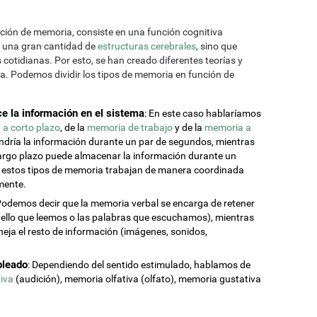
ición de memoria, consiste en una función cognitiva
 una gran cantidad de
estructuras cerebrales
, sino que
cotidianas. Por esto, se han creado diferentes teorías y
va. Podemos dividir los tipos de memoria en función de
e la información en el sistema
: En este caso hablaríamos
a corto plazo
, de la
memoria de trabajo
y de la
memoria a
endría la información durante un par de segundos, mientras
 largo plazo puede almacenar la información durante un
s estos tipos de memoria trabajan de manera coordinada
mente.
Podemos decir que la memoria verbal se encarga de retener
ello que leemos o las palabras que escuchamos), mientras
eja el resto de información (imágenes, sonidos,
pleado
: Dependiendo del sentido estimulado, hablamos de
iva
(audición), memoria olfativa (olfato), memoria gustativa