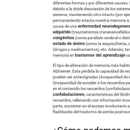
diferentes formas y por diferentes causas.
debido a la doble disociación de los sistem
sistema, manteniendo otro intacto (por eje
permaneciendo intacta nuestra memoria a co
enfermedad neurodegenera
causa de una
adquirido
(traumatismos craneoencefálicos,
congénitos
(como parálisis cerebral o dist
estado de ánimo
(como la esquizofrenia, o
(drogas y medicamentos), etc. Además, tam
trastornos del aprendizaje
memoria en
co
El tipo de alteración de memoria más habitu
Alzheimer. Esta pérdida la capacidad de r
pueden ser anterógradas (incapacidad de i
(incapacidad de acceder a los recuerdos p
en el contenido los recuerdos (confabulacio
confabulaciones
, características del Sínd
recuerdos, rellenando con información inc
parte, consisten en el acceso involuntario 
flashbacks del trastorno de estrés postrau