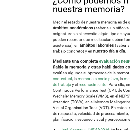
¿Cómo podemos med
nuestra memoria?
Medir el estado de nuestra memoria es de g
ámbitos académicos
(saber si un niño va 
asignaturas o si necesita algún tipo de ayu
pueden recordar qué medicación deben toma
ámbitos laborales
asistencia), en
(saber s
nuestro día a día
trabajo concreto) y en
.
Mediante una completa
evaluación neur
fiable la memoria y otras habilidades c
evalúan algunos subprocesos de la memor
contextual
, la
memoria a corto plazo
, la
mem
de trabajo
y el
reconocimiento
. Para ello, 
Continuous Performance Test (CPT, de Conner
Wechsler Memory Scale (WMS), en el NEPSY (
Attention (TOVA), en el Memory Malingering
Visual Organisation Task (VOT). En estos
de respuesta, velocidad de procesamiento, 
planificación, escaneo visual y percepción 
Test Secuencial WOM-ASM
: En la pan