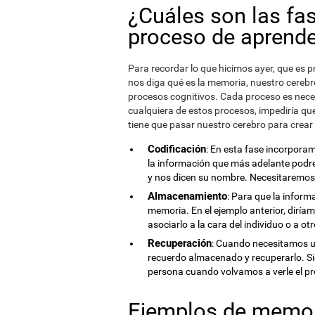
¿Cuáles son las fa
proceso de aprende
Para recordar lo que hicimos ayer, que es p
nos diga qué es la memoria, nuestro cerebr
procesos cognitivos. Cada proceso es neces
cualquiera de estos procesos, impediría qu
tiene que pasar nuestro cerebro para crear
Codificación
: En esta fase incorpora
la información que más adelante podr
y nos dicen su nombre. Necesitaremos
Almacenamiento
: Para que la infor
memoria. En el ejemplo anterior, dirí
asociarlo a la cara del individuo o a ot
Recuperación
: Cuando necesitamos u
recuerdo almacenado y recuperarlo. Si
persona cuando volvamos a verle el pr
Ejemplos de memo