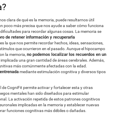
a?
 clara de qué es la memoria, puede resultarnos útil
 un poco más precisa que nos ayude a saber cómo funciona
 dificultades para recordar algunas cosas. La memoria se
ro de retener información y recuperarla
d es la que nos permite recordar hechos, ideas, sensaciones,
estímulos que ocurrieron en el pasado. Aunque el hipocampo
no podemos localizar los recuerdos en un
con la memoria,
á implicada una gran cantidad de áreas cerebrales. Además,
ognitivas más comúnmente afectadas con la edad.
 entrenada
mediante estimulación cognitiva y diversos tipos
 de CogniFit permite activar y fortalecer esta y otras
uegos mentales han sido diseñados para estimular
al. La activación repetida de estos patrones cognitivos
neuronales implicadas en la memoria y establecer nuevas
erar funciones cognitivas más débiles o dañadas.