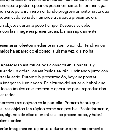
ros para poder repetirlos posteriormente. En primer lugar,
o número, pero irá incrementando progresivamente hasta que
oducir cada serie de números tras cada presentación.
en objetos durante poco tiempo. Después se debe
da con las imágenes presentadas, lo más rápidamente
presentarán objetos mediante imagen o sonido. Tendremos
do) ha aparecido el objeto la última vez, o si no ha
: Aparecerán estímulos posicionados en la pantalla y
guiendo un orden, los estímulos se irán iluminando junto con
tar la serie. Durante la presentación, hay que prestar
s imágenes iluminadas. En el turno del usuario, habrá que
e los estímulos en el momento oportuno para reproducirlos
sentados.
Aparecen tres objetos en la pantalla. Primero habrá que
os tres objetos tan rápido como sea posible. Posteriormente,
s, algunos de ellos diferentes a los presentados, y habrá
 mismo orden.
cerán imágenes en la pantalla durante aproximadamente