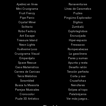
Ajedrez en línea
Ranaventuras
Mini Crucigrama
Línea de Caramelos
Fruit Frenzy
Puzles
Pipe Panic
Pingüino Explorador
Crystal Miner
Dígitos
Solitario
Zumbalú
Robo Factory
Explotaglobos
Ant Escape
Encrucijada
Treasure Island
Hiper-espacio
Neon Lights
Frescazoo
Vuélveme Loco
Rompecabezas
Crucigrama Visual
La gasolinera
Emparéjalo
Pares y sumas
Space Rescue
Apunta y resta
Caos Matemático
Desafío ratón
Carrera de Canicas
Tensión perfecta
Tenis Melódico
Corta y cae
Scrambled
Cruzafichas
Busca tu Mascota
Nenúfares
Parejas Musicales
Golpea al topo
Cronocolor
Palabrájaros
Puzle 3D Artístico
Ver más juegos...