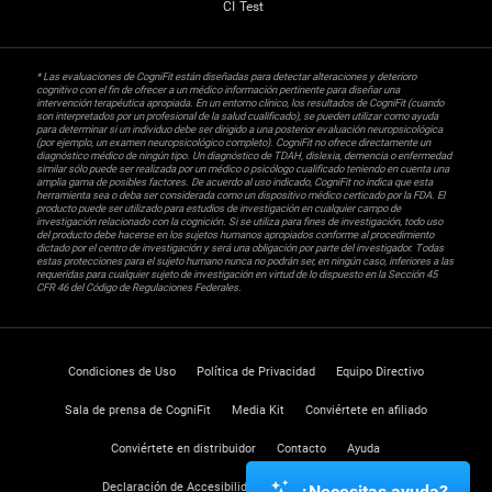
CI Test
* Las evaluaciones de CogniFit están diseñadas para detectar alteraciones y deterioro
cognitivo con el fin de ofrecer a un médico información pertinente para diseñar una
intervención terapéutica apropiada. En un entorno clínico, los resultados de CogniFit (cuando
son interpretados por un profesional de la salud cualificado), se pueden utilizar como ayuda
para determinar si un individuo debe ser dirigido a una posterior evaluación neuropsicológica
(por ejemplo, un examen neuropsicológico completo). CogniFit no ofrece directamente un
diagnóstico médico de ningún tipo. Un diagnóstico de TDAH, dislexia, demencia o enfermedad
similar sólo puede ser realizada por un médico o psicólogo cualificado teniendo en cuenta una
amplia gama de posibles factores. De acuerdo al uso indicado, CogniFit no indica que esta
herramienta sea o deba ser considerada como un dispositivo médico certicado por la FDA. El
producto puede ser utilizado para estudios de investigación en cualquier campo de
investigación relacionado con la cognición. Si se utiliza para fines de investigación, todo uso
del producto debe hacerse en los sujetos humanos apropiados conforme al procedimiento
dictado por el centro de investigación y será una obligación por parte del investigador. Todas
estas protecciones para el sujeto humano nunca no podrán ser, en ningún caso, inferiores a las
requeridas para cualquier sujeto de investigación en virtud de lo dispuesto en la Sección 45
CFR 46 del Código de Regulaciones Federales.
Condiciones de Uso
Política de Privacidad
Equipo Directivo
Sala de prensa de CogniFit
Media Kit
Conviértete en afiliado
Conviértete en distribuidor
Contacto
Ayuda
Declaración de Accesibilidad
Centro de Confianza
¿Necesitas ayuda?