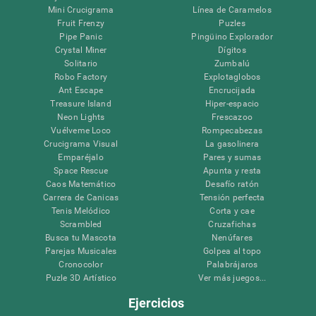
Mini Crucigrama
Línea de Caramelos
Fruit Frenzy
Puzles
Pipe Panic
Pingüino Explorador
Crystal Miner
Dígitos
Solitario
Zumbalú
Robo Factory
Explotaglobos
Ant Escape
Encrucijada
Treasure Island
Hiper-espacio
Neon Lights
Frescazoo
Vuélveme Loco
Rompecabezas
Crucigrama Visual
La gasolinera
Emparéjalo
Pares y sumas
Space Rescue
Apunta y resta
Caos Matemático
Desafío ratón
Carrera de Canicas
Tensión perfecta
Tenis Melódico
Corta y cae
Scrambled
Cruzafichas
Busca tu Mascota
Nenúfares
Parejas Musicales
Golpea al topo
Cronocolor
Palabrájaros
Puzle 3D Artístico
Ver más juegos...
Ejercicios