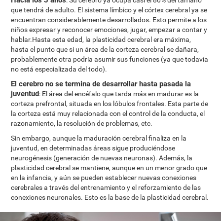
Hacía los 3 años
: Su cerebro ya ocupa casi el 80% del tamaño
que tendrá de adulto. El sistema límbico y el córtex cerebral ya se
encuentran considerablemente desarrollados. Esto permite a los
niños expresar y reconocer emociones, jugar, empezar a contar y
hablar.Hasta esta edad, la plasticidad cerebral era máxima,
hasta el punto que si un área de la corteza cerebral se dañara,
probablemente otra podría asumir sus funciones (ya que todavía
no está especializada del todo).
El cerebro no se termina de desarrollar hasta pasada la
juventud
: El área del encéfalo que tarda más en madurar es la
corteza prefrontal, situada en los lóbulos frontales. Esta parte de
la corteza está muy relacionada con el control de la conducta, el
razonamiento, la resolución de problemas, etc.
Sin embargo, aunque la maduración cerebral finaliza en la
juventud, en determinadas áreas sigue produciéndose
neurogénesis (generación de nuevas neuronas). Además, la
plasticidad cerebral se mantiene, aunque en un menor grado que
en la infancia, y aún se pueden establecer nuevas conexiones
cerebrales a través del entrenamiento y el reforzamiento de las
conexiones neuronales. Esto es la base de la plasticidad cerebral.