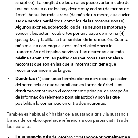
sináptico). La longitud de los axones puede variar mucho de
una neurona a otra: los hay desde muy cortos (de menos de
1mm), hasta los más largos (de más de un metro, que suelen
ser de nervios periféricos, como los de las motoneuronas).
Algunos axones, sobre todo los de las neuronas motoras y
sensoriales, están recubiertos por una capa de mielina (4)
que agiliza, y facilita, la transmisión de información. Cuanta
más mielina contenga el axón, más eficiente será la
transmisión del impulso nervioso. Las neuronas que más
mielina tienen son las periféricas (neuronas sensoriales y
motoras) que son en las que la información tiene que
recorrer caminos más largos.
Dendritas
(1): son unas terminaciones nerviosas que salen
del soma celular que se ramifican en forma de árbol. Las
dendritas constituyen el componente principal de recepción
de información (elemento post-sináptico) y son las que
posibilitan la comunicación entre dos neuronas.
También es habitual oír hablar de la sustancia gris y la sustancia
blanca del cerebro, que hace referencia a dos partes distintas de
las neuronas:
La sustancia gris
del cerebro corresponde principalmente a