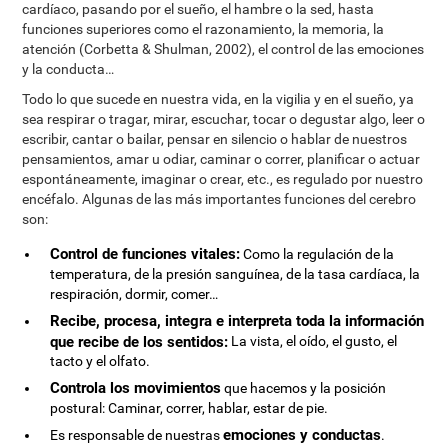
cardíaco, pasando por el sueño, el hambre o la sed, hasta
funciones superiores como el razonamiento, la memoria, la
atención (Corbetta & Shulman, 2002), el control de las emociones
y la conducta…
Todo lo que sucede en nuestra vida, en la vigilia y en el sueño, ya
sea respirar o tragar, mirar, escuchar, tocar o degustar algo, leer o
escribir, cantar o bailar, pensar en silencio o hablar de nuestros
pensamientos, amar u odiar, caminar o correr, planificar o actuar
espontáneamente, imaginar o crear, etc., es regulado por nuestro
encéfalo. Algunas de las más importantes funciones del cerebro
son:
Control de funciones vitales:
Como la regulación de la
temperatura, de la presión sanguínea, de la tasa cardíaca, la
respiración, dormir, comer…
Recibe, procesa, integra e interpreta toda la información
que recibe de los sentidos:
La vista, el oído, el gusto, el
tacto y el olfato.
Controla los movimientos
que hacemos y la posición
postural: Caminar, correr, hablar, estar de pie.
emociones y conductas
Es responsable de nuestras
.