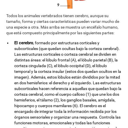
Todos los animales vertebrados tienen cerebro, aunque su
tamaño, forma y ciertas características pueden variar mucho de
una especie a otra. Más arriba se muestra un encéfalo humano,
que está compuesto principalmente por las siguientes partes:
El cerebro
, formado por estructuras corticales y
subcorticales (que quedan ocultas bajo la corteza cerebral).
Las estructuras corticales o corteza cerebral se dividen en
distintas áreas: el lóbulo frontal (A), el lóbulo parietal (B), la
corteza cingulada (C), el lóbulo occipital (D), el lóbulo
temporal y la corteza insular (estos dos quedan ocultos en la
imagen). Además, estos lóbulos están divididos por la mitad
en dos hemisferios: el derecho y el izquierdo. Las estructuras
subcorticales hacen referencia a aquellas que quedan bajo la
corteza cerebral, como el cuerpo calloso (1) que une los dos
hemisferios, el tálamo (2), los ganglios basales, amígdala,
hipocampo y cuerpos mamilares (6). El cerebro es el
encargado de integrar toda la información recibida por los
órganos sensoriales y organizar una respuesta. Controla las
funciones motoras, emocionales y todas las funciones