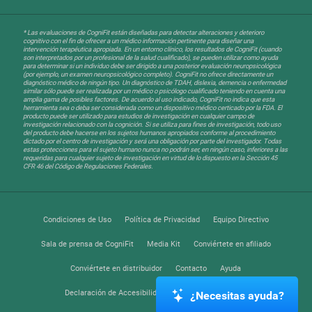
* Las evaluaciones de CogniFit están diseñadas para detectar alteraciones y deterioro
cognitivo con el fin de ofrecer a un médico información pertinente para diseñar una
intervención terapéutica apropiada. En un entorno clínico, los resultados de CogniFit (cuando
son interpretados por un profesional de la salud cualificado), se pueden utilizar como ayuda
para determinar si un individuo debe ser dirigido a una posterior evaluación neuropsicológica
(por ejemplo, un examen neuropsicológico completo). CogniFit no ofrece directamente un
diagnóstico médico de ningún tipo. Un diagnóstico de TDAH, dislexia, demencia o enfermedad
similar sólo puede ser realizada por un médico o psicólogo cualificado teniendo en cuenta una
amplia gama de posibles factores. De acuerdo al uso indicado, CogniFit no indica que esta
herramienta sea o deba ser considerada como un dispositivo médico certicado por la FDA. El
producto puede ser utilizado para estudios de investigación en cualquier campo de
investigación relacionado con la cognición. Si se utiliza para fines de investigación, todo uso
del producto debe hacerse en los sujetos humanos apropiados conforme al procedimiento
dictado por el centro de investigación y será una obligación por parte del investigador. Todas
estas protecciones para el sujeto humano nunca no podrán ser, en ningún caso, inferiores a las
requeridas para cualquier sujeto de investigación en virtud de lo dispuesto en la Sección 45
CFR 46 del Código de Regulaciones Federales.
Condiciones de Uso
Política de Privacidad
Equipo Directivo
Sala de prensa de CogniFit
Media Kit
Conviértete en afiliado
Conviértete en distribuidor
Contacto
Ayuda
Declaración de Accesibilidad
Centro de Confianza
¿Necesitas ayuda?