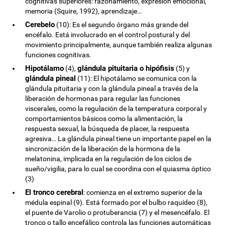
cognitivas superiores: razonamiento, expresión emocional,
memoria (Squire, 1992), aprendizaje…
Cerebelo
(10): Es el segundo órgano más grande del
encéfalo. Está involucrado en el control postural y del
movimiento principalmente, aunque también realiza algunas
funciones cognitivas.
Hipotálamo
glándula pituitaria o hipófisis
(4),
(5) y
glándula pineal
(11): El hipotálamo se comunica con la
glándula pituitaria y con la glándula pineal a través de la
liberación de hormonas para regular las funciones
viscerales, como la regulación de la temperatura corporal y
comportamientos básicos como la alimentación, la
respuesta sexual, la búsqueda de placer, la respuesta
agresiva… La glándula pineal tiene un importante papel en la
sincronización de la liberación de la hormona de la
melatonina, implicada en la regulación de los ciclos de
sueño/vigilia, para lo cual se coordina con el quiasma óptico
(3)
El tronco cerebral
: comienza en el extremo superior de la
médula espinal (9). Está formado por el bulbo raquídeo (8),
el puente de Varolio o protuberancia (7) y el mesencéfalo. El
tronco o tallo encefálico controla las funciones automáticas