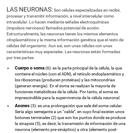
LAS NEURONAS:
Son células especializadas en recibir,
procesar y transmitir información, a nivel intercelular como
intracelular. Lo hacen mediante señales electroquímicas
(impulsos nerviosos) llamados potencial de acción.
Estructuralmente, las neuronas tienen los mismos elementos
citoplasmáticos y la misma información genética que el resto de
células del organismo. Aun así, son unas células con unas
características muy especiales. Las neuronas están formadas
por tres partes:
Cuerpo o soma
(6): es la parte principal de la célula, la que
contiene el núcleo (con el ADN), el retículo endoplasmático y
los ribosomas (producen proteínas) y las mitocondrias
(generan energía). En el soma se realizan la mayoría de
funciones metabólicas de la célula. Por tanto, el soma es
imprescindible para la supervivencia de la célula neuronal.
Axones
(3): es una prolongación que sale del soma celular.
Sería algo semejante a un “cable”, en cuyo final existen unos
botones terminales (2) que son los puntos donde se produce
la sinapsis (5), es decir, la transmisión de información de una
neurona (elemento pre-sináptico) a otra (elemento post-