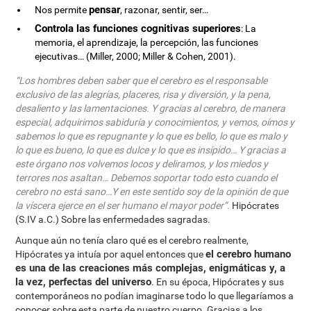
pensar
Nos permite
, razonar, sentir, ser…
Controla las funciones cognitivas superiores
: La
memoria, el aprendizaje, la percepción, las funciones
ejecutivas… (Miller, 2000; Miller & Cohen, 2001).
“Los hombres deben saber que el cerebro es el responsable
exclusivo de las alegrías, placeres, risa y diversión, y la pena,
desaliento y las lamentaciones. Y gracias al cerebro, de manera
especial, adquirimos sabiduría y conocimientos, y vemos, oímos y
sabemos lo que es repugnante y lo que es bello, lo que es malo y
lo que es bueno, lo que es dulce y lo que es insípido… Y gracias a
este órgano nos volvemos locos y deliramos, y los miedos y
terrores nos asaltan… Debemos soportar todo esto cuando el
cerebro no está sano…Y en este sentido soy de la opinión de que
la víscera ejerce en el ser humano el mayor poder”.
Hipócrates
(S.IV a.C.) Sobre las enfermedades sagradas.
Aunque aún no tenía claro qué es el cerebro realmente,
el cerebro humano
Hipócrates ya intuía por aquel entonces que
es una de las creaciones más complejas, enigmáticas y, a
la vez, perfectas del universo
. En su época, Hipócrates y sus
contemporáneos no podían imaginarse todo lo que llegaríamos a
conocer sobre esta parte de nuestro cuerpo. Gracias a los