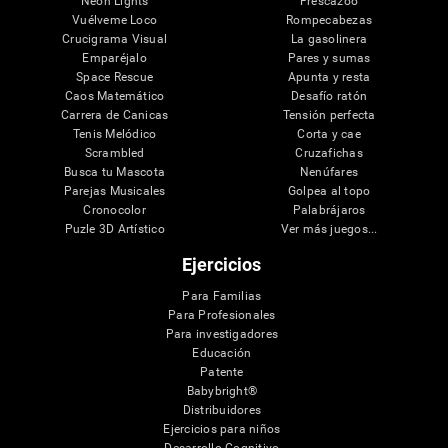
Neon Lights
Frescazoo
Vuélveme Loco
Rompecabezas
Crucigrama Visual
La gasolinera
Emparéjalo
Pares y sumas
Space Rescue
Apunta y resta
Caos Matemático
Desafío ratón
Carrera de Canicas
Tensión perfecta
Tenis Melódico
Corta y cae
Scrambled
Cruzafichas
Busca tu Mascota
Nenúfares
Parejas Musicales
Golpea al topo
Cronocolor
Palabrájaros
Puzle 3D Artístico
Ver más juegos...
Ejercicios
Para Familias
Para Profesionales
Para investigadores
Educación
Patente
Babybright®
Distribuidores
Ejercicios para niños