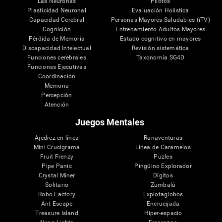
Las Neuronas
Pilotos
Plasticidad Neuronal
Evaluación Holistica
Capacidad Cerebral
Personas Mayores Saludables (iTV)
Cognición
Entrenamiento Adultos Mayores
Pérdida de Memoria
Estado cognitivo en mayores
Discapacidad Intelectual
Revisión sistemática
Funciones cerebrales
Taxonomía SG4D
Funciones Ejecutivas
Coordinación
Memoria
Percepción
Atención
Juegos Mentales
Ajedrez en línea
Ranaventuras
Mini Crucigrama
Línea de Caramelos
Fruit Frenzy
Puzles
Pipe Panic
Pingüino Explorador
Crystal Miner
Dígitos
Solitario
Zumbalú
Robo Factory
Explotaglobos
Ant Escape
Encrucijada
Treasure Island
Hiper-espacio