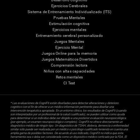
Desarrollo Cognitivo
Ejercicios Cerebrales
Sistema de Entrenamiento Individualizado (ITS)
Pruebas Mentales
Estimulación cognitiva
Ejercicios mentales
Entrenamiento cerebral personalizado
Juegos Mentales
Ejercicio Mental
Juegos Online para la memoria
Juegos Matemáticos Divertidos
Comprensión lectora
Niños con altas capacidades
Retos mentales
CI Test
* Las evaluaciones de CogniFit están diseñadas para detectar alteraciones y deterioro
cognitivo con el fin de ofrecer a un médico información pertinente para diseñar una
intervención terapéutica apropiada. En un entorno clínico, los resultados de CogniFit (cuando
son interpretados por un profesional de la salud cualificado), se pueden utilizar como ayuda
para determinar si un individuo debe ser dirigido a una posterior evaluación neuropsicológica
(por ejemplo, un examen neuropsicológico completo). CogniFit no ofrece directamente un
diagnóstico médico de ningún tipo. Un diagnóstico de TDAH, dislexia, demencia o enfermedad
similar sólo puede ser realizada por un médico o psicólogo cualificado teniendo en cuenta una
amplia gama de posibles factores. De acuerdo al uso indicado, CogniFit no indica que esta
herramienta sea o deba ser considerada como un dispositivo médico certicado por la FDA. El