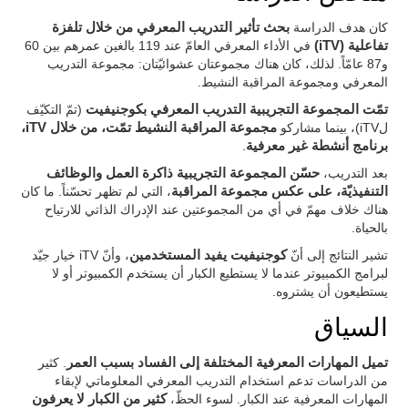
كان هدف الدراسة
بحث تأثير التدريب المعرفي من خلال تلفزة
تفاعلية (iTV)
في الأداء المعرفي العامّ عند 119 بالغين عمرهم بين 60
و87 عامّاً. لذلك، كان هناك مجموعتان عشوائيّتان: مجموعة التدريب
المعرفي ومجموعة المراقبة النشيط.
تمّت المجموعة التجريبية التدريب المعرفي بكوجنيفيت
(تمّ التكيّف
لiTV)، بينما مشاركو
مجموعة المراقبة النشيط تمّت، من خلال iTV،
برنامج أنشطة غير معرفية
.
بعد التدريب،
حسّن المجموعة التجريبية ذاكرة العمل والوظائف
التنفيذيّة، على عكس مجموعة المراقبة
، التي لم تظهر تحسّناً. ما كان
هناك خلاف مهمّ في أي من المجموعتين عند الإدراك الذاتي للارتياح
بالحياة.
تشير النتائج إلى أنّ
كوجنيفيت يفيد المستخدمين
، وأنّ iTV خيار جيّد
لبرامج الكمبيوتر عندما لا يستطيع الكبار أن يستخدم الكمبيوتر أو لا
يستطيعون أن يشتروه.
السياق
تميل المهارات المعرفية المختلفة إلى الفساد بسبب العمر
. كثير
من الدراسات تدعم استخدام التدريب المعرفي المعلوماتي لإبقاء
المهارات المعرفية عند الكبار. لسوء الحظّ،
كثير من الكبار لا يعرفون