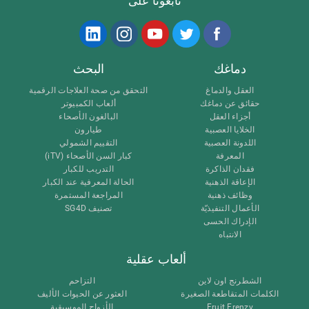
تابعونا على
دماغك
البحث
العقل والدماغ
التحقق من صحة العلاجات الرقمية
حقائق عن دماغك
ألعاب الكمبيوتر
أجزاء العقل
البالغون الأصحاء
الخلايا العصبية
طيارون
اللدونة العصبية
التقييم الشمولي
المعرفة
كبار السن الأصحاء (iTV)
فقدان الذاكرة
التدريب للكبار
الإعاقة الذهنية
الحالة المعرفية عند الكبار
وظائف ذهنية
المراجعة المستمرة
الأعمال التنفيذيّة
تصنيف SG4D
الإدراك الحسى
الانتباه
ألعاب عقلية
الشطرنج اون لاين
التزاحم
الكلمات المتقاطعة الصغيرة
العثور عن الحيوات الأليف
Fruit Frenzy
الأزواج الموسيقية