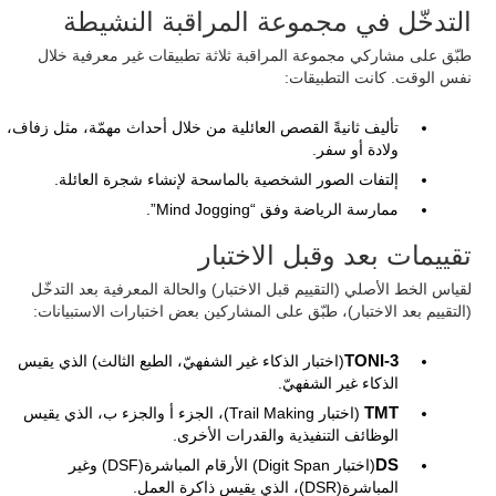
التدخّل في مجموعة المراقبة النشيطة
طبّق على مشاركي مجموعة المراقبة ثلاثة تطبيقات غير معرفية خلال
نفس الوقت. كانت التطبيقات:
تأليف ثانيةً القصص العائلية من خلال أحداث مهمّة، مثل زفاف،
ولادة أو سفر.
إلتفات الصور الشخصية بالماسحة لإنشاء شجرة العائلة.
ممارسة الرياضة وفق “Mind Jogging”.
تقييمات بعد وقبل الاختبار
لقياس الخط الأصلي (التقييم قبل الاختبار) والحالة المعرفية بعد التدخّل
(التقييم بعد الاختبار)، طبّق على المشاركين بعض اختبارات الاستبيانات:
TONI-3
(اختبار الذكاء غير الشفهيّ، الطبع الثالث) الذي يقيس
الذكاء غير الشفهيّ.
TMT
(اختبار Trail Making)، الجزء أ والجزء ب، الذي يقيس
الوظائف التنفيذية والقدرات الأخرى.
DS
(اختبار Digit Span) الأرقام المباشرة(DSF) وغير
المباشرة(DSR)، الذي يقيس ذاكرة العمل.