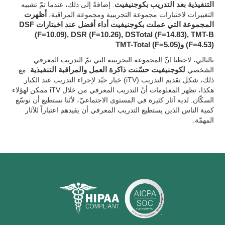
التنفيذية بعد التدريب بكوجنيفيت
. إضافةً إلى ذلك، عندما تمّ تشبيه
التغييرات لاختبارات مجموعة التجريبية ومجموعة المراقبة،
أظهرت
المجموعة التي عملت بكوجنيفيت أداء أفضل عند اخبتارات DSF
(F=10.09), DSR (F=10.26), DSTotal (F=14.83), TMT-B
(F=4.53) وTMT-Total (F=5.05)
.
بالتالي، لاحظنا انّ المجموعة التجريبية التي تمّ التدريب المعرفي
الشخصي
لكوجنيفيت حسّنت ذاكرة العمل والمراقبة التنفيذية
. مع
ذلك، شكل تقديم التدريب (iTV) خيار حيّد لإجراء التدريب عند الكبار.
هكذا، تظهر المعلومات أنّ التدريب المعرفي من خلال iTV ممكن لهؤلاء
السكّان. لديه آثار كثيرة في المستوى الاجتماعيّ، لأنّنا نستطيع أن نوسّع
كمية الناس الذين يستطيع التدريب المعرفي أن يفيدهم اعتباراً للآثار
المهمّة.