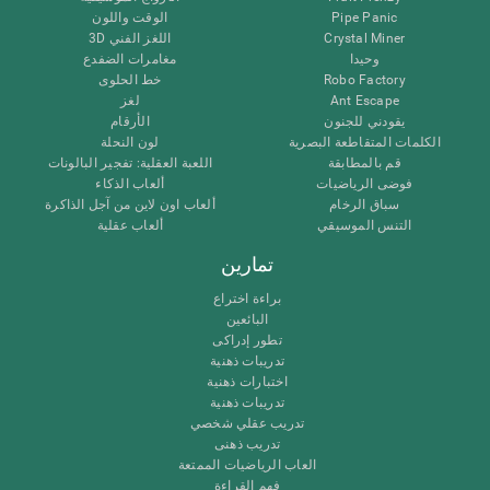
Pipe Panic
الوقت واللون
Crystal Miner
اللغز الفني 3D
وحيدا
مغامرات الضفدع
Robo Factory
خط الحلوى
Ant Escape
لغز
يقودني للجنون
الأرقام
الكلمات المتقاطعة البصرية
لون النحلة
قم بالمطابقة
اللعبة العقلية: تفجير البالونات
فوضى الرياضيات
ألعاب الذكاء
سباق الرخام
ألعاب اون لاين من آجل الذاكرة
التنس الموسيقي
ألعاب عقلية
تمارين
براءة اختراع
البائعين
تطور إدراكى
تدريبات ذهنية
اختبارات ذهنية
تدريبات ذهنية
تدريب عقلي شخصي
تدريب ذهنى
العاب الرياضيات الممتعة
فهم القراءة