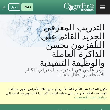
PRO
دخول
العرب
التدريب المعرفي
الجديد القائم على
التلفزيون يحسن
الذاكرة العاملة
والوظيفة التنفيذية
نشر علمي في التدريب المعرفي للكبار
الأصحاء من خلال iTVs.
تكون الصفحة هذه للعلم فقط. لا نبيع أي منتج لعلاج الأمراض. تكون منتجات
كوجنيفيت لعلاج الأمراض على عملية الإثبات الآن. إذا كنت تهتم به، اذهب إلى
برنامج البحث لكوجنيفيت