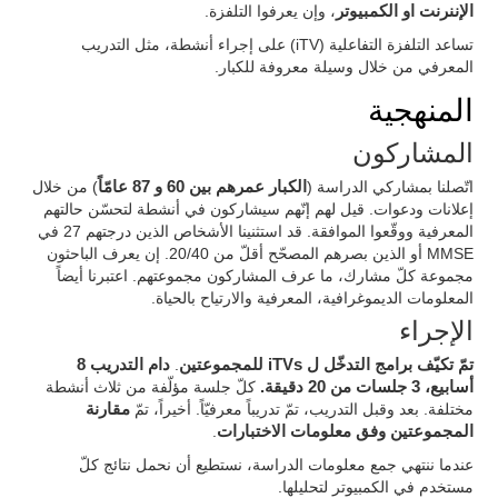
الإننرنت او الكمبيوتر
، وإن يعرفوا التلفزة.
تساعد التلفزة التفاعلية (iTV) على إجراء أنشطة، مثل التدريب
المعرفي من خلال وسيلة معروفة للكبار.
المنهجية
المشاركون
اتّصلنا بمشاركي الدراسة (
الكبار عمرهم بين 60 و 87 عامّاً
) من خلال
إعلانات ودعوات. قيل لهم إنّهم سيشاركون في أنشطة لتحسّن حالتهم
المعرفية ووقّعوا الموافقة. قد استثنينا الأشخاص الذين درجتهم 27 في
MMSE أو الذين بصرهم المصحّح أقلّ من 20/40. إن يعرف الباحثون
مجموعة كلّ مشارك، ما عرف المشاركون مجموعتهم. اعتبرنا أيضاً
المعلومات الديموغرافية، المعرفية والارتياح بالحياة.
الإجراء
تمّ تكيّف برامج التدخّل ل iTVs للمجموعتين
.
دام التدريب 8
أسابيع، 3 جلسات من 20 دقيقة.
كلّ جلسة مؤلّفة من ثلاث أنشطة
مختلفة. بعد وقبل التدريب، تمّ تدريباً معرفيّاً. أخيراً، تمّ
مقارنة
المجموعتين وفق معلومات الاختبارات
.
عندما ننتهي جمع معلومات الدراسة، نستطيع أن نحمل نتائج كلّ
مستخدم في الكمبيوتر لتحليلها.