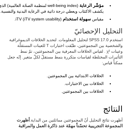
مؤشّر الرعاية
(well-being index لمنظمة الصحّة العالمية) الذ
يكشف الاكتئاب ويعطي درجة ذاتية في الرعاية البدنية والنفسية.
مقياس
سهولة استخدام
iTV (iTV system usability).
التحليل الإحصائيّ
استخدم SPSS 17.0 لتحليل المعلومات. لتحديد الخلافات الديموغرافية
والشخصية بين المجموعتين، طبّقت اختبارات T للعينات المستقلّة
وعينات χ² . لقياس الخلافات المعرفية بين المجموعتين، تمّ نمط
التأثيرات المختلطة لقياسات متكررة بنمط مستقلّ لكلّ متغير. إنّه جعل
ممكناً قياس:
الخلافات الابتدائية بين المجموعتين.
الخلافات بين الاختبارات.
الخلافات بين المجموعتين.
النتائج
أظهرت نتائج التحليل أنّ المجموعتين مماثلتين من البداية.
أظهرت
المجموعة التجريبية تحسّناً مهمّة عند ذاكرة العمل والمراقبة