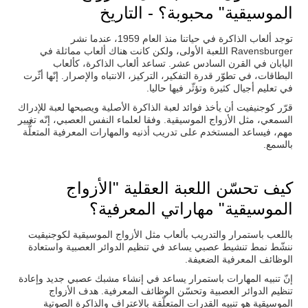
الموسيقية" محبوبة؟ - التاريخ
توجد ألعاب الذاكرة في حياتنا منذ العام 1959، عندما نشر
Ravensburger اللعبة الأولى، ولكن كانت هناك ألعاب مماثلة في
اليابان في القرن السادس عشر. تساعد ألعاب الذاكرة، كألعاب
البطاقات، في تطوّر قدرة التفكير، التركيز، الانتباه والإصرار. إنّها أثّرت
في تعليم أجيال كثيرة وتؤثّر فيها حاليا.
قرّر كوجنيفيت أن يأخذ فوائد لعبة الذاكرة الأصلية ويصبحها لعبة للإدراك
السمعي، مثل الأزواج الموسيقية. وفقا لعلماء النفس العصبي، إنّه تغيير
مهم، فيساعد المستخدم على تدريب أذنيه والمهارات المعرفية المتعلٌّة
بالسمع.
كيف تحسّن اللعبة العقلية "الأزواج
الموسيقية" مهاراتي المعرفية؟
باللعب باستمرار والتدريب بألعاب مثل الأزواج الموسيقية لكوجنيقيت
ننشّط نمط تنشيط عصبي يساعد في تنظيم الدوائر العصبية واستعادة
الوظائف المعرفية الضعيفة.
إنّ تنبيه المهارات باستمرار يساعد في إنشاء مشبك عصبي جديد وإعادة
تنظيم الدوائر العصبية وتحسّن الوظائف المعرفية. هدف الأزواج
الموسيقية هو تنبيه القدرات المتعلّقة بالاعتراف والذاكرة الصوتية