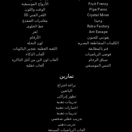
Fruit Frenzy
الأزواج الموسيقية
Pipe Panic
الوقت واللون
Crystal Miner
اللغز الفني 3D
وحيدا
مغامرات الضفدع
Robo Factory
خط الحلوى
Ant Escape
لغز
يقودني للجنون
الأرقام
الكلمات المتقاطعة البصرية
لون النحلة
قم بالمطابقة
اللعبة العقلية: تفجير البالونات
فوضى الرياضيات
ألعاب الذكاء
سباق الرخام
ألعاب اون لاين من آجل الذاكرة
التنس الموسيقي
ألعاب عقلية
تمارين
براءة اختراع
البائعين
تطور إدراكى
تدريبات ذهنية
اختبارات ذهنية
تدريبات ذهنية
تدريب عقلي شخصي
تدريب ذهنى
العاب الرياضيات الممتعة