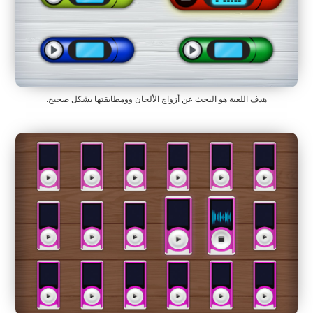
هدف اللعبة هو البحث عن أزواج الألحان وومطابقتها بشكل صحيح.