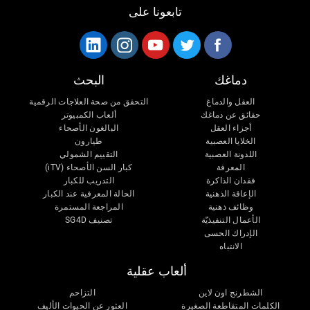
تابعونا على
دماغك
البحث
العقل والدماغ
التحقق من صحة العلاجات الرقمية
حقائق عن دماغك
ألعاب الكمبيوتر
أجزاء العقل
البالغون الأصحاء
الخلايا العصبية
طيارون
اللدونة العصبية
التقييم الشمولي
المعرفة
كبار السن الأصحاء (iTV)
فقدان الذاكرة
التدريب للكبار
الإعاقة الذهنية
الحالة المعرفية عند الكبار
وظائف ذهنية
المراجعة المستمرة
الأعمال التنفيذيّة
تصنيف SG4D
الإدراك الحسى
الانتباه
ألعاب عقلية
الشطرنج اون لاين
التزاحم
الكلمات المتقاطعة الصغيرة
العثور عن الحيوات الأليف