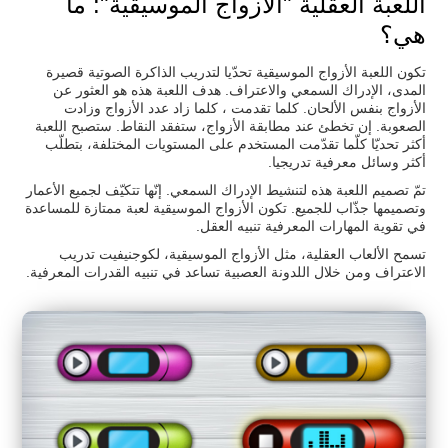
اللعبة العقلية "الأزواج الموسيقية": ما
هي؟
تكون اللعبة الأزواج الموسيقية تحدّيا لتدريب الذاكرة الصوتية قصيرة
المدى، الإدراك السمعي والاعتراف. هدف اللعبة هذه هو العثور عن
الأزواج بنفس الألحان. كلما تقدمت ، كلما زاد عدد الأزواج وزادت
الصعوبة. إن تخطئ عند مطابقة الأزواج، ستفقد النقاط. ستصبح اللعبة
أكثر تحديّا كلّما تقدّمت المستخدم على المستويات المختلفة، بتطلّب
أكثر وسائل معرفية تدريجيا.
تمّ تصميم اللعبة هذه لتنشيط الإدراك السمعي. إنّها تتكيّف لجميع الأعمار
وتصميمها جذّاب للجميع. تكون الأزواج الموسيقية لعبة ممتازة للمساعدة
في تقوية المهارات المعرفية تنبيه العقل.
تسمح الألعاب العقلية، مثل الأزواج الموسيقية، لكوجنيفيت تدريب
الاعتراف ومن خلال اللدونة العصبية تساعد في تنبيه القدرات المعرفية.