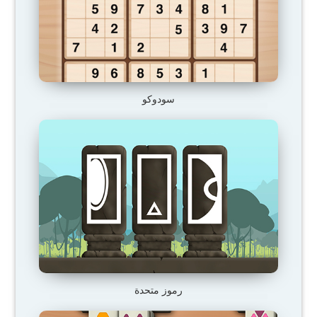
سودوكو
رموز متحدة