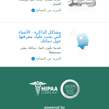
للعمل.
المزيد من النصائح
مشاكل الذاكرة - الأشياء
التي يجب عليك معرفتها
حول دماغك
عندما تكون نائما, دماغك يبقى
منسيقظا.
المزيد من النصائح