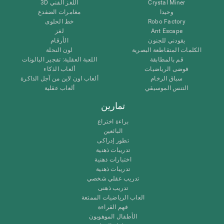
Crystal Miner
اللغز الفني 3D
وحيدا
مغامرات الضفدع
Robo Factory
خط الحلوى
Ant Escape
لغز
يقودني للجنون
الأرقام
الكلمات المتقاطعة البصرية
لون النحلة
قم بالمطابقة
اللعبة العقلية: تفجير البالونات
فوضى الرياضيات
ألعاب الذكاء
سباق الرخام
ألعاب اون لاين من آجل الذاكرة
التنس الموسيقي
ألعاب عقلية
تمارين
براءة اختراع
البائعين
تطور إدراكى
تدريبات ذهنية
اختبارات ذهنية
تدريبات ذهنية
تدريب عقلي شخصي
تدريب ذهنى
العاب الرياضيات الممتعة
فهم القراءة
الأطفال الموهوبون