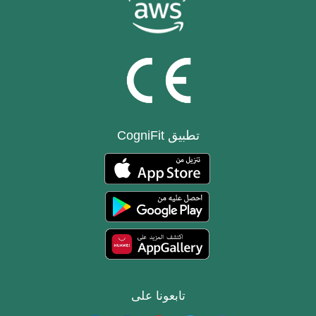
تطبيق CogniFit
تابعونا على