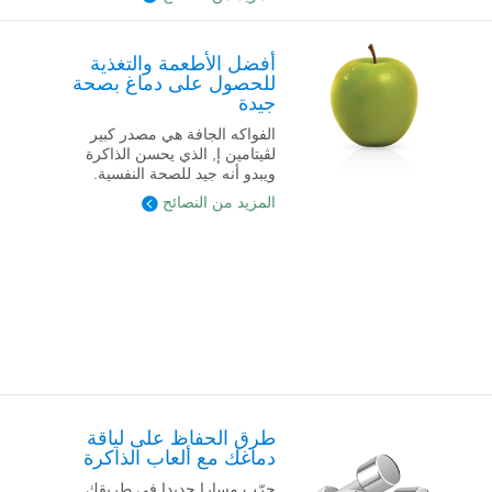
أفضل الأطعمة والتغذية
للحصول على دماغ بصحة
جيدة
الفواكه الجافة هي مصدر كبير
لڤيتامين إ, الذي يحسن الذاكرة
ويبدو أنه جيد للصحة النفسية.
المزيد من النصائح
طرق الحفاظ على لياقة
دماغك مع ألعاب الذاكرة
جرّب مسارا جديدا في طريقك