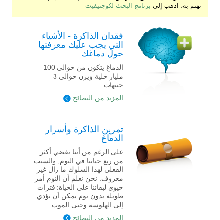
تهتم به، اذهب إلى
برنامج البحث لكوجنيفيت
فقدان الذاكرة - الأشياء
التي يجب عليك معرفتها
حول دماغك
الدماغ يتكون من حوالي 100
مليار خلية ويزن حوالي 3
جنيهات.
المزيد من النصائح
تمرين الذاكرة وأسرار
الدماغ
على الرغم من أننا نقضي أكثر
من ربع حياتنا في النوم, والسبب
الفعلي لهذا السلوك ما زال غير
معروف. نحن نعلم أن النوم أمر
حيوي لبقائنا على الحياة: فترات
طويلة بدون نوم يمكن أن تؤدي
إلى الهلوسة وحتى الموت.
المزيد من النصائح