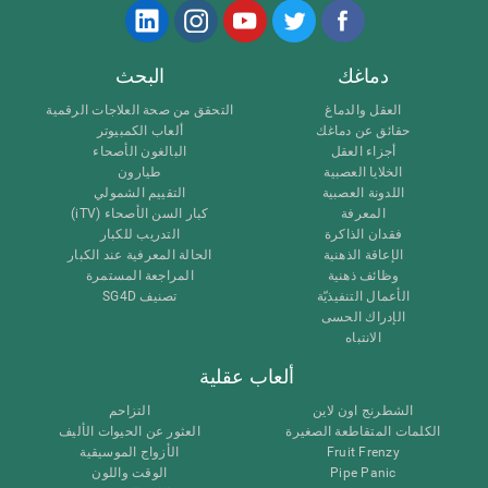
دماغك
البحث
العقل والدماغ
التحقق من صحة العلاجات الرقمية
حقائق عن دماغك
ألعاب الكمبيوتر
أجزاء العقل
البالغون الأصحاء
الخلايا العصبية
طيارون
اللدونة العصبية
التقييم الشمولي
المعرفة
كبار السن الأصحاء (iTV)
فقدان الذاكرة
التدريب للكبار
الإعاقة الذهنية
الحالة المعرفية عند الكبار
وظائف ذهنية
المراجعة المستمرة
الأعمال التنفيذيّة
تصنيف SG4D
الإدراك الحسى
الانتباه
ألعاب عقلية
الشطرنج اون لاين
التزاحم
الكلمات المتقاطعة الصغيرة
العثور عن الحيوات الأليف
Fruit Frenzy
الأزواج الموسيقية
Pipe Panic
الوقت واللون