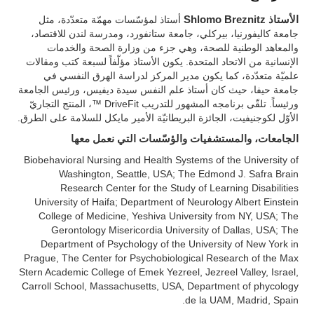
الأستاذ Shlomo Breznitz
أستاذ لمؤسّسات مهمّة متعدّدة، مثل
جامعة كاليفورنيا، بيركلي، جامعة ستانفورد، ومدرسة لندن للاقتصاد،
والمعاهد الوطنية للصحة، وهي جزء من وزارة الصحة والخدمات
الإنسانية من الاتحاد المتحدة. يكون الأستاذ مؤلّفاً لسبعة كتب ومقالات
علميّة متعدّدة، كما يكون مدير المركز لدراسة الهرق النفسي في
جامعة حيفا، حيث كان أستاذ علم النفس سيدة ديفيس، ورئيس الجامعة
ورئيساً. تلقّى برنامجه المشهور للتدريب DriveFit ™، المنتج التجاريّ
الأوّل لكوجنيفيت، الجائزة البريطانيّة الأمير مايكل للسلامة على الطرق.
الجامعات، والمستشفيات والؤسّسات التي نعمل معها
Biobehavioral Nursing and Health Systems of the University of
Washington, Seattle, USA; The Edmond J. Safra Brain
Research Center for the Study of Learning Disabilities
University of Haifa; Department of Neurology Albert Einstein
College of Medicine, Yeshiva University from NY, USA; The
Gerontology Misericordia University of Dallas, USA; The
Department of Psychology of the University of New York in
Prague, The Center for Psychobiological Research of the Max
Stern Academic College of Emek Yezreel, Jezreel Valley, Israel,
Carroll School, Massachusetts, USA, Department of phycology
de la UAM, Madrid, Spain.