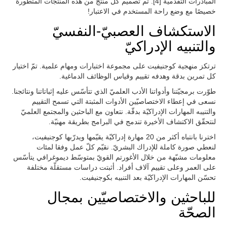
المبادرات التقدمية [4]. تم تصميم كل منتج من هذه المنتجات المتطورة
خصيصًا مع وضع راحة المستخدم في الاعتبار!
الاستكشاف العصبيّ-النفسيّ
والتنبيه الإدراكيّ
ترتكز منهجية كوجنيفيت على مجموعة اختبارات ومهام علمية. تمّ اختيار
كل تمرين بدقة وهدفه تقييم وقياس الوظائف الدماغية.
طوّرت برمجيّتنا وأدواتنا الأدب العلميّ الذي تتأسّس عليه إثباتاتنا ونتائجنا.
نسعى في إعطاء الاختصاصيّين الأدوات المثبتة التي تسمح التقييم
والتنيبه المهارات الإدراكيّة بدقّة. نتعاون مع الباحثين والمجتمع العلميّ
لنتحقّق الاكتشاف الأخيرة تندمج في البرامج بطريقة مهنيّة.
اخترنا بانتباه أكثر من 20 مهارة إدراكيّة يقيّمها ويدرّبها كوجنيفيت،
لنعطي صورة كاملة للإدراك البشريّ. نقيّم كلّ عمل وفقا لمئات
معلومات مشبّهة من خلال الأغورتم القويّ بمتوسّط ديموغرافي يتأسّس
على العمر وعلى تقييم آلاف أفراد. أثبتت دراسات مستقلّة مختلفة
تحسّن المهارات الإدراكيّة بعد التنبيه بكوجنيفيت.
للباحثين والاختصاصيّين بمجال
الصحّة