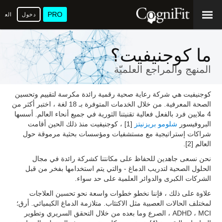
PRO
دخول
العرب
ما كوجنيفيت؟
المنهج والمراجع العلميّة
كوجنيفيت هي شركة رعاية صحية رقمية رائدة مكرسة لتقييم وتحسين
الصحة المعرفية. من خلال الخدمات المتوفرة بـ 18 لغة ، اختبر أكثر من
4 ملايين فرد بالفعل فعالية تقنيتنا الثورية في جميع أنحاء العالم. أسسها
البروفيسور
شلومو بريزنيتز
[1] ، كوجنيفيت منذ ذلك الحين أقامت
شراكات إستراتيجية مع مستشفيات ومؤسسات بحثية مرموقة حول
العالم [2].
نحن نسعى جاهدين للحفاظ على مكانتنا كشركة رائدة في مجال
الحلول الصحية لتدريب الدماغ - والتي يتم استخدامها بفخر من قبل
الشركات الكبرى والدوائر العلمية على حد سواء.
علاوة على ذلك ، فإننا نخطو خطوات واسعة نحو تحسين العلاجات
لمختلف الحالات العصبية مثل الاكتئاب. متلازمة الدماغ الكيميائي. أرق؛
ADHD ، MCI ، الصرع وما بعده من خلال التحقق السريري وتطوير