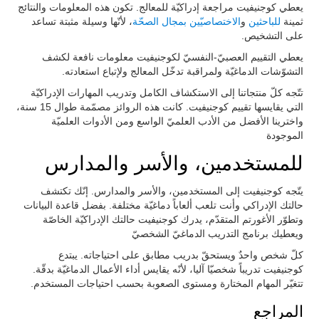
يعطي كوجنيفيت مراجعة إدراكيّة للمعالج. تكون هذه المعلومات والنتائج
ثمينة
للباحثين
و
الاختصاصيّين بمجال الصحّة
، لأنّها وسيلة مثبتة تساعد
على التشخيص.
يعطي التقييم العصبيّ-النفسيّ لكوجنيفيت معلومات نافعة لكشف
التشوّشات الدماغيّة ولمراقبة تدخّل المعالج ولإتباع استعادته.
تتّجه كلّ منتجاتنا إلى الاستكشاف الكامل وتدريب المهارات الإدراكيّة
التي يقايسها تقييم كوجنيفيت. كانت هذه الروائز مصمّمة طوال 15 سنة،
واخترينا الأفضل من الأدب العلميّ الواسع ومن الأدوات العلميّة
الموجودة
للمستخدمين، والأسر والمدارس
يتّجه كوجنيفيت إلى المستخدمين، والأسر والمدارس. إنّك تكتشف
حالتك الإدراكي وأنت تلعب ألعاباً دماغيّة مختلفة. بفضل قاعدة البيانات
وتطوّر الأغورتم المتقدّم، يدرك كوجنيفيت حالتك الإدراكيّة الخاصّة
ويعطيك برنامج التدريب الدماغيّ الشخصيّ
كلّ شخص واحدٌ ويستحقّ بدريب مطابق على احتياجاته. يبتدع
كوجنيفيت تدريباً شخصيّا آليا، لأنّه يقايس أداء الأعمال الدماغيّة بدقّة.
تتغيّر المهام المختارة ومستوى الصعوبة بحسب احتياجات المستخدم.
المراجع