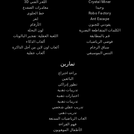
Crystal Miner
اللغز الفني 3D
وحيدا
مغامرات الضفدع
Robo Factory
خط الحلوى
Ant Escape
لغز
يقودني للجنون
الأرقام
الكلمات المتقاطعة البصرية
لون النحلة
قم بالمطابقة
اللعبة العقلية: تفجير البالونات
فوضى الرياضيات
ألعاب الذكاء
سباق الرخام
ألعاب اون لاين من آجل الذاكرة
التنس الموسيقي
ألعاب عقلية
تمارين
براءة اختراع
البائعين
تطور إدراكى
تدريبات ذهنية
اختبارات ذهنية
تدريبات ذهنية
تدريب عقلي شخصي
تدريب ذهنى
العاب الرياضيات الممتعة
فهم القراءة
الأطفال الموهوبون