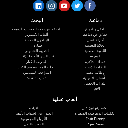
دماغك
البحث
العقل والدماغ
التحقق من صحة العلاجات الرقمية
حقائق عن دماغك
ألعاب الكمبيوتر
أجزاء العقل
البالغون الأصحاء
الخلايا العصبية
طيارون
اللدونة العصبية
التقييم الشمولي
المعرفة
كبار السن الأصحاء (iTV)
فقدان الذاكرة
التدريب للكبار
الإعاقة الذهنية
الحالة المعرفية عند الكبار
وظائف ذهنية
المراجعة المستمرة
الأعمال التنفيذيّة
تصنيف SG4D
الإدراك الحسى
الانتباه
ألعاب عقلية
الشطرنج اون لاين
التزاحم
الكلمات المتقاطعة الصغيرة
العثور عن الحيوات الأليف
Fruit Frenzy
الأزواج الموسيقية
Pipe Panic
الوقت واللون