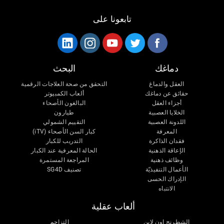
تابعونا على
دماغك
البحث
العقل والدماغ
التحقق من صحة العلاجات الرقمية
حقائق عن دماغك
ألعاب الكمبيوتر
أجزاء العقل
البالغون الأصحاء
الخلايا العصبية
طيارون
اللدونة العصبية
التقييم الشمولي
المعرفة
كبار السن الأصحاء (iTV)
فقدان الذاكرة
التدريب للكبار
الإعاقة الذهنية
الحالة المعرفية عند الكبار
وظائف ذهنية
المراجعة المستمرة
الأعمال التنفيذيّة
تصنيف SG4D
الإدراك الحسى
الانتباه
ألعاب عقلية
الشطرنج اون لاين
التزاحم