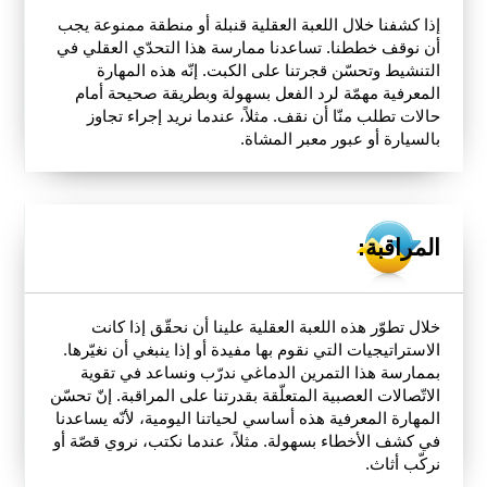
إذا كشفنا خلال اللعبة العقلية قنبلة أو منطقة ممنوعة يجب
أن نوقف خططنا. تساعدنا ممارسة هذا التحدّي العقلي في
التنشيط وتحسّن قجرتنا على الكبت. إنّه هذه المهارة
المعرفية مهمّة لرد الفعل بسهولة وبطريقة صحيحة أمام
حالات تطلب منّا أن نقف. مثلاً، عندما نريد إجراء تجاوز
بالسيارة أو عبور معبر المشاة.
المراقبة:
خلال تطوّر هذه اللعبة العقلية علينا أن نحقّق إذا كانت
الاستراتيجيات التي نقوم بها مفيدة أو إذا ينبغي أن نغيّرها.
بممارسة هذا التمرين الدماغي ندرّب ونساعد في تقوية
الاتّصالات العصبية المتعلّقة بقدرتنا على المراقبة. إنّ تحسّن
المهارة المعرفية هذه أساسي لحياتنا اليومية، لأنّه يساعدنا
في كشف الأخطاء بسهولة. مثلاً، عندما نكتب، نروي قصّة أو
نركّب أثاث.