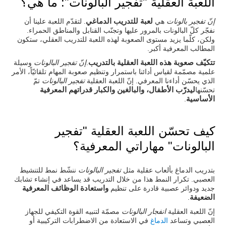
اللعبة العقلية "تفجير البالونات": ما هي؟
لعبة للتدريب الدماغي
إنّ تفجير بالونات
هي
. لتقدّم اللعبة علينا أن
نفجّر كلّ البالونات بالمرور عليها وتجنّب القنابل والمناطق الحمراء.
ولكن، كلّما يزيد مستوى الصعوبة لهذه اللعبة للتدريب العقلي، ستكون
المطالب المعرفية أكبر.
تتكيّف صعوبة هذه اللعبة العقلية بالتدريب
.
إنّ تفجير البالونات
وسيلة
علمية مصمّمة لقياس أدائنا باستمرار وتنظيم صعوبة المهام تلقائيّاً، الأمر
الذي يحسّن أداءنا المعرفي. إنّ اللعبة العقلية
تفجير البالونات
تمّ
ليدرّب الأطفال، والبالغين والكبار قدراتهم المعرفية
تحسّنها
الأساسية
.
كيف تحسّن اللعبة العقلية "تفجير
البالونات" مهاراتي المعرفية؟
بتدريب الدماغ بألعاب عقلية مثل
تفجير البالونات
ننشّط نمط للتنشيط
العصبي. تكرار النمط هذا من خلال التدريب قد يساعد في إنشاء تشابك
واستعادة الوظائف المعرفية
جديد ودوائر عصبية قادرة على تنظيم
الضعيفة
.
إنّ اللعبة العقلية
انفجار البالونات
مصمّة لتنبيه القوة التكيفي للجهاز
العصبي وتساعد
الدماغ
في الاستعادة من الاضطرابات التركيبية أو