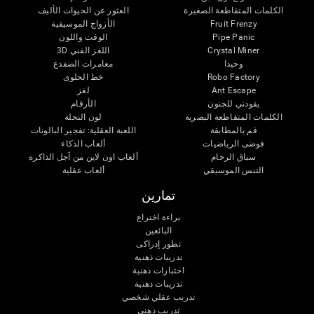
الكلمات المتقاطعة الصغيرة
العثور عن الحيوات الأليف
Fruit Frenzy
الأزواج الموسيقية
Pipe Panic
الوقت واللون
Crystal Miner
اللغز الفني 3D
وحيدا
مغامرات الضفدع
Robo Factory
خط الحلوى
Ant Escape
لغز
يقودني للجنون
الأرقام
الكلمات المتقاطعة البصرية
لون النحلة
قم بالمطابقة
اللعبة العقلية: تفجير البالونات
فوضى الرياضيات
ألعاب الذكاء
سباق الرخام
ألعاب اون لاين من آجل الذاكرة
التنس الموسيقي
ألعاب عقلية
تمارين
براءة اختراع
البائعين
تطور إدراكى
تدريبات ذهنية
اختبارات ذهنية
تدريبات ذهنية
تدريب عقلي شخصي
تدريب ذهنى