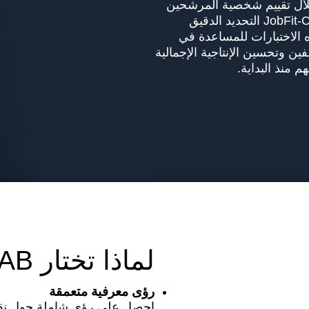
لال تقييم شخصية المرشحين
وإدراكهم الذاتي وقدراتهم المعرفية، يضمن JobFit-CAB التحديد الدقيق
الاختبارات للمساعدة في
ن وتحسين الإنتاجية الإجمالية
 منذ البداية.
لماذا تختار JobFit-CAB ؟
رؤى معرفية متعمقة
احصل على رؤى شاملة حول نقا