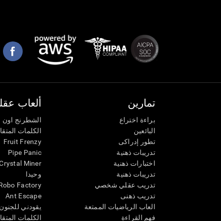
تمارين
ألعاب عقلي
براءة اختراع
الشطرنج اون ل
البائعين
الكلمات المتق
تطور إدراكى
Fruit Frenzy
تدريبات ذهنية
Pipe Panic
اختبارات ذهنية
Crystal Miner
تدريبات ذهنية
وحيدا
تدريب عقلي شخصي
Robo Factory
تدريب ذهنى
Ant Escape
العاب الرياضيات الممتعة
يقودني للجنون
فهم القراءة
الكلمات المتقا