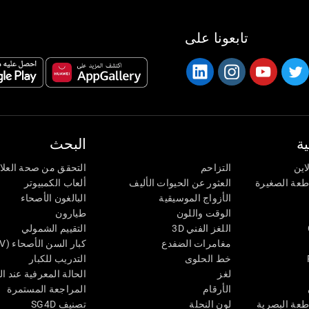
تابعونا على
ة
البحث
اين
التزاحم
التحقق من صحة العلا
اطعة الصغيرة
العثور عن الحيوات الأليف
ألعاب الكمبيوتر
الأزواج الموسيقية
البالغون الأصحاء
الوقت واللون
طيارون
اللغز الفني 3D
التقييم الشمولي
مغامرات الضفدع
كبار السن الأصحاء (iTV)
خط الحلوى
التدريب للكبار
لغز
الحالة المعرفية عند ال
الأرقام
المراجعة المستمرة
طعة البصرية
لون النحلة
تصنيف SG4D