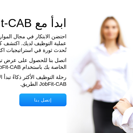
ابدأ مع JobFit-CAB
عملية التوظيف لديك. اكتشف كي
تُحدث ثورة في استراتيجيات اكت
اتصل بنا للحصول على عرض توض
الخاصة بك باستخدام JobFit-CAB .
رحلة التوظيف الأكثر ذكاءً تبدأ
JobFit-CAB الطريق.
إتصل بنا