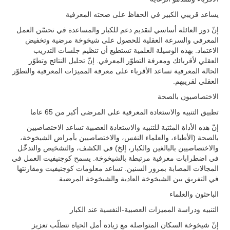
يساعد قريبي الكبير في الحفاظ على صحته المعرفية
إنّ دور العائلة أساسي لتقديم دعم للكبار والمساعدة في تحسّن العمل
المعرفي والسرعة العقلية للحصول على شيخوخة مرضية وتخفيض
الاعتماد. بهذه الوسيلة العلمية تستطيع أن تنظيم جلسات التدريب
العقلي لأقربائك ومعرفة التطوّر المعرفي. إنّ تحليل النتائج وتطوّر
الحالة المعرفية تساعد الأقرباء على معرفة المميزات المعرفية والتطوّر
العقلي لقريبهم.
الاختصاصيون بالصحة
تطبيق التنبيه والاستعادة المعرفية على المرضى أكبر من 65 عاما
إنّ هذه الأداة المثتبة للتنبيه والاستعادة العصبية تساعد الاختصاصيين
بالصحة (الأطباء، والعلماء النفس، والاختصاصيين بأمراض الشيخوخة،
والاختصاصيين بالبالغين والكبار، إلخ) في الكشف، والتشخيص والتدخّل
في اضطرابات معرفية مرتبطة بالشيخوخة. يسمح كوجنيفيت العمل في
المجالات المصابة بمرور السنين. تساعد معلومات كوجنيفيت ومقارنتها
في التفريق بين الشيخوخة العادية والشيخوخة المرضية.
الباحثون والعلماء
التنبيه ودراسة المميزات العصبية-النفسية عند الكبار
إنّ شيخوخة السكان المتواصلة مع زيادة أمل الحياة تتطلّب تعزيز