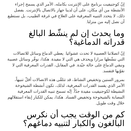
إنّ كوجنيفيت برنامج على الإنترنت بكامله، الأمر الذي يسمح إجراء
الأنشطة من أي مكان، على أن لدينا جهاز بالاتصال بالإنترنت. بفضل
ذلك، لا يتحدد التنبيه المعرفية على العلاج في غرفة الطبيب، بل نستطيع
أن نصل إليه من منزلنا.
وما يحدث إن لم ينشّط البالغ
قدراته الدماغية؟
إنّ اتصلاتنا العصبية لا تحدث عشوائيا. يعطي الدماغ وسائل للاتصالات
التي ننشّطها مرارا ويحذف هي التي لا مفيدة. هكذا، نوفّر وسائل عصبية
ونبقي الدماغ على حالة جيّدة. في المقابل، القدرات المعرفية التي لا
نقوّيها فتفسد.
بمرور السنين وتخفيض النشاط، قد تتلقّى هذه الاتصالات أقلّ تنبيهاً،
الأمر الذي يفسد القدرات المعرفية، لذلك، تكون أنشطة الشيخوخة
النشيطة لكوجنيفيت مفيدة جدّاً. إنّه تسمح تنبيه القدرات المعرفية
المصابة بالشيخوخة وتخفيض الفساد. هكذا، يمكن للكبار إبقاء استقلالهم
خلال وقت طويل.
كم من الوقت يجب أن نكرس
البالغون والكبار لتنبيه دماغهم؟