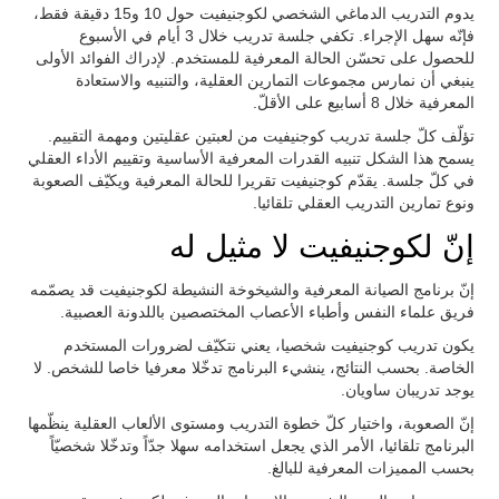
يدوم التدريب الدماغي الشخصي لكوجنيفيت حول 10 و15 دقيقة فقط،
فإنّه سهل الإجراء. تكفي جلسة تدريب خلال 3 أيام في الأسبوع
للحصول على تحسّن الحالة المعرفية للمستخدم. لإدراك الفوائد الأولى
ينبغي أن نمارس مجموعات التمارين العقلية، والتنبيه والاستعادة
المعرفية خلال 8 أسابيع على الأقلّ.
تؤلّف كلّ جلسة تدريب كوجنيفيت من لعبتين عقليتين ومهمة التقييم.
يسمح هذا الشكل تنبيه القدرات المعرفية الأساسية وتقييم الأداء العقلي
في كلّ جلسة. يقدّم كوجنيفيت تقريرا للحالة المعرفية ويكيّف الصعوبة
ونوع تمارين التدريب العقلي تلقائيا.
إنّ لكوجنيفيت لا مثيل له
إنّ برنامج الصيانة المعرفية والشيخوخة النشيطة لكوجنيفيت قد يصمّمه
فريق علماء النفس وأطباء الأعصاب المختصصين باللدونة العصبية.
يكون تدريب كوجنيفيت شخصيا، يعني نتكيّف لضرورات المستخدم
الخاصة. بحسب النتائج، ينشيء البرنامج تدخّلا معرفيا خاصا للشخص. لا
يوجد تدريبان ساويان.
إنّ الصعوبة، واختيار كلّ خطوة التدريب ومستوى الألعاب العقلية ينظّمها
البرنامج تلقائيا، الأمر الذي يجعل استخدامه سهلا جدّاً وتدخّلا شخصيّاً
بحسب المميزات المعرفية للبالغ.