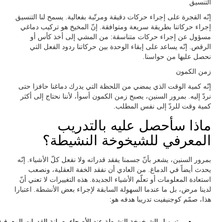
التنسيق
إنّه القجرة على إجراء حركات دقيقة ومرتّبة بفعالية. يسمح لنا التنسيق
إجراء حركاتنا بطريقة سريعة ومتوافقة. إنّ المخيخ هو تركيب دماغي
مسؤول عن إجراء حركات متناسقة: من المشي إلى أخذ كأس أو
الرقص. إنّه يساعد على إبقاء الوحدة بين حركاتنا ردود الفعل التي
نحصل عليها من حواسنا.
زمن الكمون
إنّه كمية الوقت الذي يمضي من اللحظة التي يدرك دماغنا حافزا حتى
نردّ إليه. بمرور السنين، يصبح زمن الكمون أسوأ، لأننا نحتاج إلى أكثر
كمية وقت للردّ إلى نفس المطلب.
ماذا سأحصل عليه بالتدريب
المعرفي للشيخوخة النشيطة؟
بمرور السنين، يشعر بأنّ جسمنا يفقد قدراته ولا نفعل كلّ الأشياء. إنّه
يحدث أيضاً في الدماغ. من العادي أن نفقد الخفة العقلية، ونصعب
استعادة المعلومات أو تعلّم الأشياء الجديدة. هذه التغييرات لا تعني أنّ
لدينا مرض، بل ما عندما السهولة السابقة لإجراء بعض الأنشطة. اعتبارا
هذا، صمّم كوجنيفيت تدريبا هدفه هو:
تسهيل الشيخوخة النشيطة عند الأصحاء بصيانة القدرات المعرفية