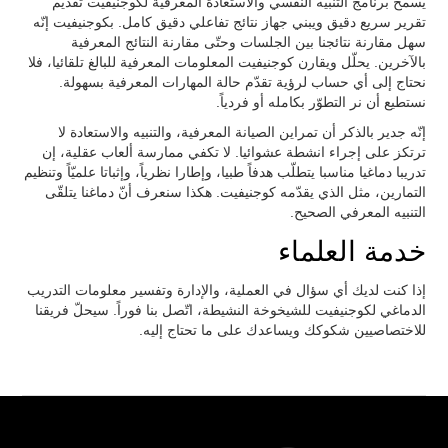
يسمح برنامج التنبيه النفسي والاستعادة المعرفية لكوجنيفيت تقديم
تقرير سريع دقيق ويبني جهاز نتائج تفاعلي دقيق كامل. بكوجنيفيت إنّه
سهل مقارنة نتائجنا بين الجلسات وحتّى مقارنة النتائج المعرفية
بالآخرين. يحلّل ويقارن كوجنيفيت المعلومات المعرفية للبالغ تلقائيا، فلا
نحتاج إلى أي حساب لرؤية تقدّم حالة المهارات المعرفية بسهولة.
نستطيع أن نر التطوّر بكامله أو فردياً.
إنّه جدير بالذكر أن تمراين الصيانة المعرفية، والتنبيه والاستعادة لا
ترتكز على إجراء انشطة عشوائيا. لا تكفي ممارسة ألعاب عقلية، إن
تدريبا دماغيا مناسبا يتطلّب هدفاً طبيا، وإطارا نظرياً، وإثباتا علميّاً وتنظيم
التمارين، مثل الذي يقدّمه كوجنيفيت. هكذا سنعرف أنّ دماغنا يتلقّى
التنبيه المعرفي الصحيح.
خدمة العلماء
إذا كنت لديك أي سؤال في العملية، والإدارة وتفسير معلومات التدريب
الدماغي لكوجنيفيت للشيخوخة النشيطة، اتّصل بنا فوراً. سيحلّ فريقنا
للاختصاصيين شكوكك ويساعدك على ما تحتاج إليه.