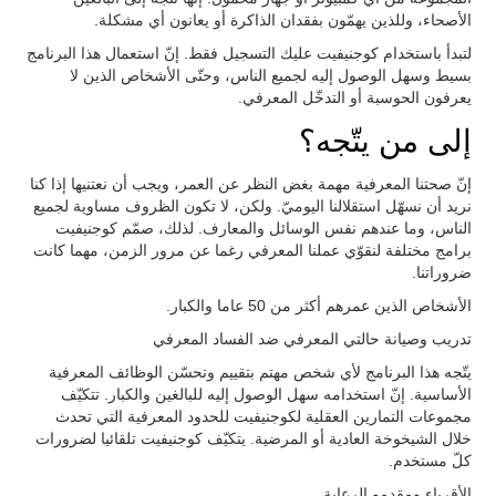
الأصحاء، وللذين يهمّون بفقدان الذاكرة أو يعانون أي مشكلة.
لتبدأ باستخدام كوجنيفيت عليك التسجيل فقط. إنّ استعمال هذا البرنامج
بسيط وسهل الوصول إليه لجميع الناس، وحتّى الأشخاص الذين لا
يعرفون الحوسبة أو التدخّل المعرفي.
إلى من يتّجه؟
إنّ صحتنا المعرفية مهمة بغض النظر عن العمر، ويجب أن نعتنيها إذا كنا
نريد أن نسهّل استقلالنا اليوميّ. ولكن، لا تكون الظروف مساوية لجميع
الناس، وما عندهم نفس الوسائل والمعارف. لذلك، صمّم كوجنيفيت
برامج مختلفة لنقوّي عملنا المعرفي رغما عن مرور الزمن، مهما كانت
ضروراتنا.
الأشخاص الذين عمرهم أكثر من 50 عاما والكبار.
تدريب وصيانة حالتي المعرفي ضد الفساد المعرفي
يتّجه هذا البرنامج لأي شخص مهتم بتقييم وتحسّن الوظائف المعرفية
الأساسية. إنّ استخدامه سهل الوصول إليه للبالغين والكبار. تتكيّف
مجموعات التمارين العقلية لكوجنيفيت للحدود المعرفية التي تحدث
خلال الشيخوخة العادية أو المرضية. يتكيّف كوجنيفيت تلقائيا لضرورات
كلّ مستخدم.
الأقرباء ومقدمو الرعاية