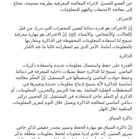
عن العضو الحسيّ. لإجراء المعالجة المعرفية بطريقة صحيحة، نحتاج
إلى معالجة الاستيعاب والفهم للمعلومات.
الاعتراف
إنّ الاعتراف هو قدرة دماغنا لتعيين المحفزات التي ندرك من قبل
(الحالات، والأشخاص، والأشياء، إلخ). إنّ الاعتراف هو مهارة معرفية
تسمح لنا استعادة المعلومات المحفوظة في الذاكرة ومقارنتها
بالمعلومات أمامنا، الأمر الذي يتم اضطرابته غالبا ما عند الكبار.
الذاكرة
القدرة على حفظ واستعمال معلومات جديدة واستعادة ذكريات
الماضي. تسمح لنا الذاكرة حفظ تمثيلات داخلية للمعرفة في دماغنا
وحفظ حوادث الماضي واستعمالها في المستقبل. إنّ التعلّم معالجة
أساسية للذاكرة لأنّه يسمح إدماج معلومات جديدة وتغييرها في
المخططات العقلية السابقة. بعد هذا الترميز والتخزين، المعلومات، أو
الذكرى أو التعلّم جاحز لاستعادته في المستقبل. إنّ الحصين تركيز
دماغي أساسي لمعالجة الذاكرة ويعمل خلال النوم لتعزيز المعلومات
المتلقية خلال النهار.
ذاكرة السياق
إنّ ذاكرة السياق هو مهارة الحفظ وتمييز مصدر حقيقي لذكر خاص.
بمرور السنين، إنّه عادي لدينا صعوبات لحفظ معلومات متعلّقة بذكر