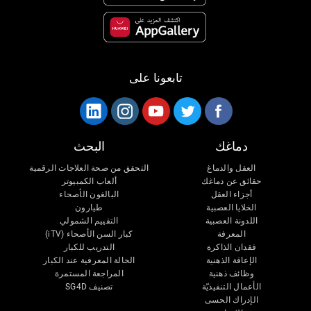
تابعونا على
دماغك
البحث
العقل والدماغ
التحقق من صحة العلاجات الرقمية
حقائق عن دماغك
ألعاب الكمبيوتر
أجزاء العقل
البالغون الأصحاء
الخلايا العصبية
طيارون
اللدونة العصبية
التقييم الشمولي
المعرفة
كبار السن الأصحاء (iTV)
فقدان الذاكرة
التدريب للكبار
الإعاقة الذهنية
الحالة المعرفية عند الكبار
وظائف ذهنية
المراجعة المستمرة
الأعمال التنفيذيّة
تصنيف SG4D
الإدراك الحسى