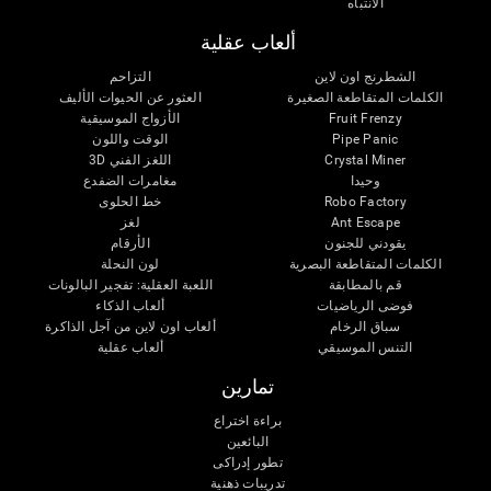
الانتباه
ألعاب عقلية
الشطرنج اون لاين
التزاحم
الكلمات المتقاطعة الصغيرة
العثور عن الحيوات الأليف
Fruit Frenzy
الأزواج الموسيقية
Pipe Panic
الوقت واللون
Crystal Miner
اللغز الفني 3D
وحيدا
مغامرات الضفدع
Robo Factory
خط الحلوى
Ant Escape
لغز
يقودني للجنون
الأرقام
الكلمات المتقاطعة البصرية
لون النحلة
قم بالمطابقة
اللعبة العقلية: تفجير البالونات
فوضى الرياضيات
ألعاب الذكاء
سباق الرخام
ألعاب اون لاين من آجل الذاكرة
التنس الموسيقي
ألعاب عقلية
تمارين
براءة اختراع
البائعين
تطور إدراكى
تدريبات ذهنية