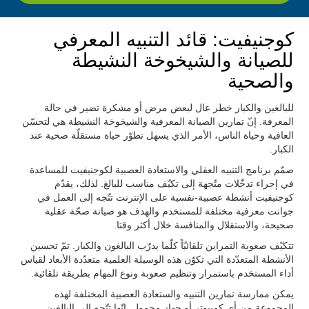
كوجنيفيت: قائد التنبيه المعرفي
للصيانة والشيخوخة النشيطة
والصحية
للبالغين والكبار خطر عال لبعض مرض أو مشكرة تضير في حالة
المعرفة. إنّ تمارين الصيانة المعرفية والشيخوخة النشيطة هي لتحسّن
العافية وحياة الناس، الأمر الذي يسهل تطوّر حياة مستقلّة صحية عند
الكبار.
صمّم برنامج التنبيه العقلي والاستعادة العصبية لكوجنيفيت للمساعدة
في إجراء تدخّلات متّجهة إلى تكيّف مناسب للبالغ. لذلك، يقدّم
كوجنيفيت أنشطة عصبية-نفسية على الإنترنت تتّجه إلى العمل في
جوانت معرفية مختلفة للمستخدم والهدف هو صيانة صحّة عقلية
صحيحة، والاستقلال والمنافسة خلال أكثر وقتا.
تتكيّف صعوبة التمراين تلقائيّاً كلّما يدرّب البالغون والكبار. تمّ تحسين
الأنشطة المتعدّدة التي تكوّن هذه الوسيلة العلمية متعدّدة الأبعاد لقياس
أداء المستخدم باستمرار وتنظيم صعوبة ونوع المهام بطريقة تلقائية.
يمكن ممارسة تمارين التنبيه والستعادة العصبية المختلفة لهذه
المجموعة من أي كمبيوتر أو جهاز محمول. إنّها تتّجه إلى البالغين