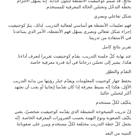
نتائج، قد صمّم كوجنيفيت الأنشطة لتكون جذّابة. إنّه يسهّل الالتزام
بخطّة التدخّل وتحسّن الحالة المعرفية للمستخدم.
شكل تفاعلي وبصري
فهم تعليمات الأنشطة هو أساسي لفعالية التدريب. لذلك، يتمّ كوجنيفيت
إجراء شكل تفعالي وبصري يسهّل فهم الأنشطة، الأمر الذي يساعدنا
في الاستفادة من تدريبنا.
تقرير نتائج كامل
عند نهاية كلّ جلسة التدريب، يقدّم كوجنيفيت تقريرا لنعرف أداءنا.
هكذا، يشير إلى تحسّن درجاتنا في أية قدرة معرفية خاصة.
التقدّم والتطوّر
يحفظ جهاز كوجنييت المعلومات ويقدّم خيار رؤيتها من بداية التدريب
الأوّل، هكذا إنّه بسيط معرفة إذا كان تقدّمنا إيجابيا أو يجب أن نجتهد
أكثر لتحسّن حالتنا.
يتكيّف لكلّ مستخدم
إنّ تدريب الشيخوخة النشيطة الذي يقدّمه كوجنيفيت شخصيّ، يعني
يكيّف الصعوبة ونوع النهمة بحسب الضرورات المعرفية الخاصة. إنّه
يجعل كلّ خطة التدريب مختلفة لكلّ مستخدم ويبرز على صعوباتنا.
التنبيه من البعد