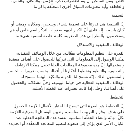
خاص، ومن الممكن أن يتمّ اضطراب ذكرنا للزمن، والمكان، والناس،
والعاطفة وأية معلومات السياق أخرى المتعلّقة بذكر ما.
التسمية
إنّ التسمية هي قدرتنا على تسمية شيء، وشخص، ومكان، ومعنى أو
كيان باسمه. إنّه عادي أنّ الكبار لديهم صعوبات لتذكّر اسم خاص أو هم
يستخدمون، بالنظر إلى هذه الصعوبة، كلمة خاصة لتسمية شيء ما.
الوظائف التنفيذية والاستدلال
القدرة على تنظيم المعلومات بفعّالية. من خلال الوظائف التنفيذية،
يمكننا الوصول إلى المعلومات التي ندركها للحصول على أهداف معقدة
واستعمالها. إنّ هذه مجموعة المعالجات العليا تجعل ممكنا الارتباط،
والتصنيف، والتنظيم وتخطيط أفكارنا أو أفعالنا بحسب ضرورات الحاضر
والمستقبل. لذلك، إنّه تسمح لنا اللدونة والتكيّف لبيئتنا. تسمح لنا
الوظائف التنفيذية الفعالية في حياتنا اليومية، وحلّ مشكلاتنا والحصول
على أهدافنا، وحتّى إذا كانت تغييرات عند الخطة الأصلية.
التخطيط
إنّ التخطيط هو القدرة التي تسمح لنا اختيار الأفعال اللازمة للحصول
على هدف، وقرار التربيت المناسب، وتعيين الوسائل المعرفية اللازمة
لكلّ مهمّة وإنشاء الخطّة المناسبة. تفسد هذه المعالجة العقلية عند
الكبار، الأمر الذي يؤدّي إلى صعوبة لتنظيم المعالجة المعقّدة أو الجديدة.