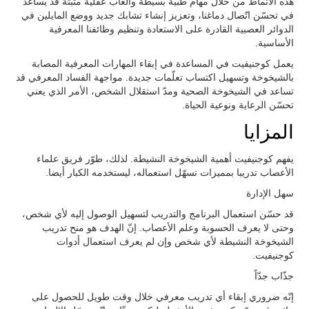
هذه الأنماط من خلال مهام طبية بسيطة وألعاب عقلية مثبتة قد يساعد
في تحسّن اتّصال دماغنا، وتعزيز إنشاء تشابك جديد ووضع المايلين في
الدوائر العصبية القادرة على الاستعادة وتنظيم وظائفنا المعرفية
الأساسية.
يعمل كوجنيفيت في المساعدة في إبقاء المهارات المعرفية المصابة
بالشيخوخة وتسهيل اكتساب تعلّمات جديدة. مواجهة الفساد المعرفي قد
تساعد في الشيخوخة الصحية ومدّ استقلال الشخص، الأمر الذي يعني
تحسّن الرعاية ونوعية الحياة.
المزايا
يفهم كوجنيفيت أهمية الشيخوخة النشيطة. لذلك، طوّر فريق علماء
الأعصاب تدريبا بمميزات تسهّل استعماله، ليستخدمه الكبار أيضا.
سهل الإدارة
قد حسّن استعمال البرنامج والتدريب لتسهيل الوصول إليه لأي شخص،
وحتى لا يعرف الحسوبة وعلم الأعصاب. إنّ الهدف هو منح تدريب
الشيخوخة النشيطة لأي شخص وإن لم يعرف استعمال أدوات
كوجنيفيت.
جذّاب جدّاً
إنّه ضروري إبقاء أي تدريب معرفي خلال وقت طويل للحصول على