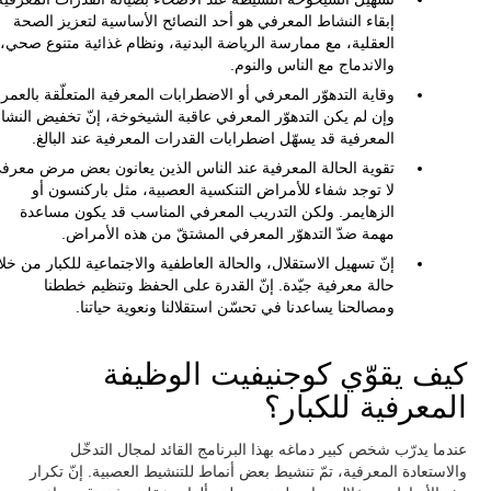
إبقاء النشاط المعرفي هو أحد النصائح الأساسية لتعزيز الصحة
العقلية، مع ممارسة الرياضة البدنية، ونظام غذائية متنوع صحي،
والاندماج مع الناس والنوم.
وقاية التدهوّر المعرفي أو الاضطرابات المعرفية المتعلّقة بالعمر.
وإن لم يكن التدهوّر المعرفي عاقبة الشيخوخة، إنّ تخفيض النشا
المعرفية قد يسهّل اضطرابات القدرات المعرفية عند البالغ.
تقوية الحالة المعرفية عند الناس الذين يعانون بعض مرض معرف
لا توجد شفاء للأمراض التنكسية العصبية، مثل باركنسون أو
الزهايمر. ولكن التدريب المعرفي المناسب قد يكون مساعدة
مهمة ضدّ التدهوّر المعرفي المشتقّ من هذه الأمراض.
إنّ تسهيل الاستقلال، والحالة العاطفية والاجتماعية للكبار من خل
حالة معرفية جيّدة. إنّ القدرة على الحفظ وتنظيم خططنا
ومصالحنا يساعدنا في تحسّن استقلالنا ونعوية حياتنا.
كيف يقوّي كوجنيفيت الوظيفة
المعرفية للكبار؟
عندما يدرّب شخص كبير دماغه بهذا البرنامج القائد لمجال التدخّل
والاستعادة المعرفية، تمّ تنشيط بعض أنماط للتنشيط العصبية. إنّ تكرار