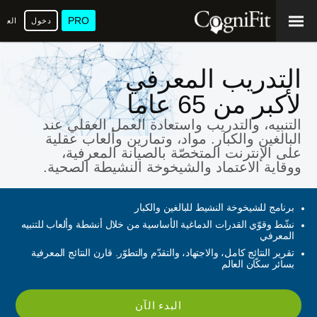
PRO
دخول
العرب
التدريب المعرفي
لأكبر من 65 عاما
التنبيه، والتدريب واستعادة العمل العقلي عند
البالغين والكبار. مواد، وتمارين وألعاب عقلية
على الإنترنت المتخصّة بالصيانة المعرفية،
ووقاية الاعتماد والشيخوخة النشيطة الصحية.
برنامج للشيخوخة النشيط للبالغين والكبار
نشّط وقوّي القدرات الدماغية الأساسية من خلال أنشطة وألعاب للتنبيه
المعرفي
تقرير النتائج كامل، والاجتهاد، والتقدّم والتطوّر. قارن النتائج المعرفية
بسائر سكّان العالم
البدء الآن