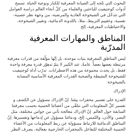
البحوث التي تتّجه إلى الصيانة المعرفية للكبار ونوعية الحياة. تسمح
أدوات كوجنيفيت للباحثين والعلماء من كلّ أنحاء العالم دراسة العوامل
التي تتدخّل في الشيخوخة العادية والمرضية، من وجهة نظر عصبية-
نفسية، وعقييم التربيط، مثلا، باللدونة الدماغية، وتغيير الشيخوخة،
والاحتياطيات المعرفية، إلخ.
المناطق والمهارات المعرفية
المدرّبة
ليس المناطق المعرفية بنيات موحدة، بل إنّها مؤلّفة من قدرات معرفية
مرتبطة بعضها بعضاً. عامةً، عند الكبير لا يتمّ تدهوّر قدرة معرفة واحدة
فقط، بل يحدث مجموعة من هذه الاضطرابات. تدرّب أداة كوجنيفيت
للشيخوخة النشيطة والصحية القدرات المعرفية الأساسية المصابة
بالشيخوخة:
الإدراك
القدرة على تفسير محفزات بيئتنا. إنّ الإدراك مسؤول عن الكشف و
تفسير كلّ المعلومات التي نتلقّى من أعضائنا الحسية بحسب معرفتنا
السابقة حول العالم. إنّ الإدراك معالجة تأتي من حواس مختلفة، مثل
البصر، والأذن، واللمس، إلخ، ودماغنا مسؤول عن إدماجها وتفسيرها. إنّ
المناطق الدماغية للارتباط مسؤولة عن ربط المعلومات من الأعضاء
الحسية المختلفة للتفاعل بالمحفزات الحارجيية بفعالية، بصرف النظر