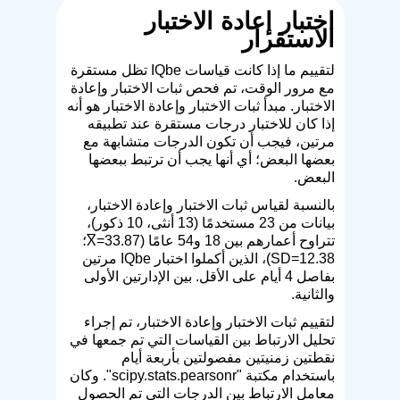
اختبار إعادة الاختبار
الاستقرار
لتقييم ما إذا كانت قياسات IQbe تظل مستقرة
مع مرور الوقت، تم فحص ثبات الاختبار وإعادة
الاختبار. مبدأ ثبات الاختبار وإعادة الاختبار هو أنه
إذا كان للاختبار درجات مستقرة عند تطبيقه
مرتين، فيجب أن تكون الدرجات متشابهة مع
بعضها البعض؛ أي أنها يجب أن ترتبط ببعضها
البعض.
بالنسبة لقياس ثبات الاختبار وإعادة الاختبار،
بيانات من 23 مستخدمًا (13 أنثى، 10 ذكور)،
تتراوح أعمارهم بين 18 و54 عامًا (X̅=33.87؛
SD=12.38)، الذين أكملوا اختبار IQbe مرتين
بفاصل 4 أيام على الأقل. بين الإدارتين الأولى
والثانية.
لتقييم ثبات الاختبار وإعادة الاختبار، تم إجراء
تحليل الارتباط بين القياسات التي تم جمعها في
نقطتين زمنيتين مفصولتين بأربعة أيام
باستخدام مكتبة "scipy.stats.pearsonr". وكان
معامل الارتباط بين الدرجات التي تم الحصول