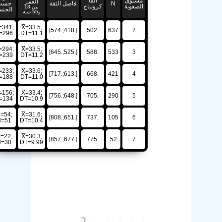
مستوى
ألفا
العمر
N
فاصل الثقة
حسب
الصعوبة
كرونباخ
بين 18
الجنس
و55 سنة
M=341;
X̅=33.5;
[.418;.574]
.502
637
2
H=296
DT=11.1
M=294;
X̅=33.5;
[.525;.645]
.588
533
3
H=239
DT=11.2
M=233;
X̅=33.6;
[.613;.717]
.668
421
4
H=188
DT=11.0
M=156;
X̅=33.4;
[.648;.756]
.705
290
5
H=134
DT=10.9
M=54;
X̅=31.6;
[.651;.808]
.737
105
6
H=51
DT=10.4
M=22;
X̅=30.3;
[.677;.857]
.775
52
7
H=30
DT=9.99