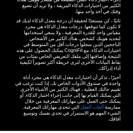
الكثير من اختبارات الذكاء المزيفة ، ولا تريد أن تضيع
وقتك في أخذ واحد منها.
ثانيًا ، كن مستعدًا لحقيقة أن درجة معدل الذكاء لديك قد
لا تكون كما تتوقعها. درجات معدل الذكاء هي مجرد
مقياس واحد للقدرة المعرفية ، ولا ينبغي استخدامها
لتحديد هويتك كشخص. هناك الكثير من الأشخاص
الناجحين الذين سجلوا درجات أقل من المتوسط في
اختبارات الذكاء. مع CogniFit يمكنك الحصول على هذه
النتيجة وإضافتها إلى ملفك التعريفي الخاص بمئات من
نقاط البيانات الأخرى لترى خريطة أكثر تصويراً لكيفية
أداء إدراكك.
أخيرًا ، تذكر أن اختبارات معدل الذكاء هي مجرد أداة
واحدة في صندوق الأدوات الخاص بك. إذا كنت ترغب في
تقييم حالتك العقلية ، فهناك الكثير من الأشياء الأخرى
التي يمكنك القيام بها إلى جانب إجراء اختبار الذكاء. أو
يمكنك حتى العمل على مهاراتك المعرفية من خلال
ممارسة
ألعاب العقل
التي تتحدى مهاراتك المعرفية.
الشيء المهم هو الاستمرار في تحدي نفسك وتوسيع
آفاقك.