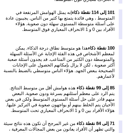
101 إلى 114 نقطة ذكاء
إنه يمثل الهوامش المرتفعة في
المتوسط ، وهي فائدة يتمتع بها كثير من الناس. يجيبون عادة
على أسئلة متوسطة المستوى سهلة دون صعوبة. هؤلاء
الأفراد بين 0 و 1 الانحراف المعياري فوق المتوسط.
100 نقطة ذكاء
هذا هو متوسط نطاق درجة الذكاء. يمكن
لمعظم الأشخاص في هذه الفئة الإجابة عن الأسئلة السهلة
والمتوسطة دون الكثير من المتاعب. قد يجدون أسئلة صعبة
أكثر صعوبة ، لكن لا يزال بإمكانهم الحصول على الإجابات
الصحيحة ببعض الجهد. هؤلاء الناس متوسطي بالضبط بالنسبة
لأعمارهم.
85 إلى 99 نقطة ذكاء
هذه هوامش أقل من متوسط النتائج.
يتم الرد على معظم أسئلتهم بسرعة ودون صعوبة. البعض
منهم قادر على حل أسئلة المستوى المتوسط ولكن في بعض
الأحيان يتم الخلط بينهم أو يواجهون صعوبة في التركيز عليها.
هؤلاء الأفراد بين 0 و 1 الانحراف المعياري تحت المتوسط.
71 إلى 84 نقطة ذكاء
من غير المرجح أن تكون هذه نتائج سيئة
والتي تظهر أن الأفراد يعانون من بعض المجالات المعرفية ،