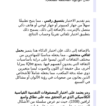
يتم تقديم الاختبار
بتنسيق رقمي
، مما يتيح تطبيقًا
سهلاً من جهاز كمبيوتر أو جهاز لوحي أو هاتف ذكي
متصل بالإنترنت. بالإضافة إلى ذلك، يسمح ذلك
بتطبيق اختبار تلقائي تقريبًا وحساب النتائج.
بالإضافة إلى ذلك، فإن اختبار الذكاء هذا يتميز
بحمل
ثقافي منخفض
، مما يجعله مناسبًا للمهاجرين من
مختلف الثقافات الذين ليسوا على دراية بأساسيات
الثقافة التي يجدون أنفسهم فيها. يتمتع IQbe بمزايا
أخرى، مثل حقيقة أن اللون والصوت ليسا متغيرين
ذوي صلة بدقة المكعب، مما يجعله شاملاً للأشخاص
الذين يعانون من صعوبات في رؤية الألوان أو مشاكل
في السمع.
وهو
يعتمد على اختبار المصفوفات التقدمية القياسية
الكلاسيكي الذي تم التحقق منه على نطاق واسع
لرافين (1938)، حيث تم عرض سلسلة من الأشكال
التي تحتوي على عنصر مفقود على قطعة من