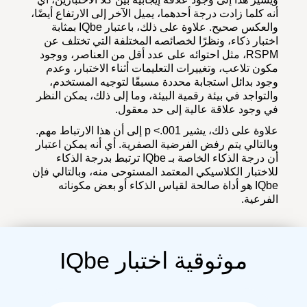
أنه كلما زادت درجة أحدهما، يميل الآخر إلى الارتفاع أيضًا،
والعكس صحيح. علاوة على ذلك، باعتبار IQbe بمثابة
اختبار ذكاء، ونظرًا لخصائصه المختلفة التي تختلف عن
RSPM، مثل احتوائه على عدد أقل من العناصر، ووجود
مكون تلاعب، وتغييرات التعليمات أثناء الاختبار، وعدم
وجود بدائل استجابة محددة مسبقًا لتوجيه المستخدم،
والتواجد في بيئة رقمية البيئة، وما إلى ذلك، يمكن النظر
في وجود علاقة عالية إلى حد معقول.
علاوة على ذلك، يشير p <.001 إلى أن هذا الارتباط مهم.
وبالتالي يتم رفض الفرضية الصفرية. أي أنه يمكن اعتبار
أن درجة الذكاء الخاصة بـ IQbe ترتبط بدرجة الذكاء
للاختبار الكلاسيكي المعتمد المستوحى منه، وبالتالي فإن
IQbe هو أداة صالحة لقياس الذكاء أو بعض مكوناته
الفرعية.
موثوقية اختبار IQbe