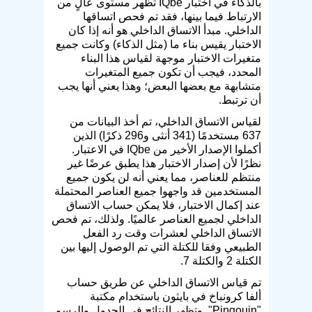
بالذكاء في اختبار IQbe تظهر مستوى عالٍ من
الارتباط فيما بينها، فقد تم فحص اتساقها
الداخلي. مبدأ الاتساق الداخلي هو أنه إذا كان
الاختبار يقيس بناء ما (مثل الذكاء) وكانت جميع
متغيرات الاختبار موجهة لقياس هذا البناء
المحدد، فيجب أن تكون جميع المتغيرات
متشابهة مع بعضها البعض؛ وهذا يعني أنها يجب
أن ترتبط.
لقياس الاتساق الداخلي، تم أخذ البيانات من
637 مستخدمًا (341 أنثى و296 ذكرًا) الذين
أكملوا الإصدار الأخير من IQbe في الاعتبار.
نظرًا لأن إصدار الاختبار هذا يطبق عرضًا غير
منتظم للعناصر، مما يعني أنه لن يكون جميع
المستخدمين قد واجهوا جميع العناصر المحتملة
عند إكمال الاختبار، فلا يمكن حساب الاتساق
الداخلي لجميع العناصر عالميًا. ولذلك، تم فحص
الاتساق الداخلي لعشرات وقت رد الفعل
الطبيعي وفقا للكتلة التي تم الوصول إليها بين
الكتلة 2 والكتلة 7.
تم قياس الاتساق الداخلي عن طريق حساب
ألفا كرونباخ في بايثون باستخدام مكتبة
"Pingouin". وتظهر النتائج في الجدول والرسم