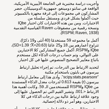
وأجريت دراسة مختبرية في الجامعة الأيبيرية الأمريكية،
الواقعة في سانتو دومينغو، جمهورية الدومينيكان. حضر
المشاركون في مجموعات إلى غرفة مجهزة بالكمبيوتر
حيث أكملوا بشكل فردي ومستقل سلسلة من
الاختبارات. ومن بين هذه الاختبارات كان اختبار IQbe
ونسخة رقمية من مصفوفات Raven القياسية التقدمية
(RSPM; Raven, 1938).
أكمل ما مجموعه 59 مستخدمًا (40 أنثى و19 ذكرًا)،
تتراوح أعمارهم بين 18 و25 عامًا (X̅=20.63؛ SD=1.39)،
IQbe وRSPM. أكمل جميع المشاركين كلا الاختبارين
على التوالي، وتم حساب درجات الذكاء لكل مستخدم
باتباع معايير التصحيح المنصوص عليها في كل اختبار.
لتحديد الارتباط بين الدرجات، تم إجراء تحليل ارتباط
بيرسون في بايثون باستخدام مكتبة
"scipy.stats.pearsonr". وأدى هذا إلى معامل ارتباط
بيرسون (r) بقيمة 0.613 لدرجات معدل الذكاء المستمدة
من IQbe وRSPM للمستخدمين الـ 59. وكانت أهمية هذا
الارتباط <.001. وتشير القيم التي تم الحصول عليها إلى
وجود علاقة ارتباط عالية بين درجات الذكاء في كلا
الاختبارين، وهو أمر ذو دلالة إحصائية.
ويشير هذا إلى وجود علاقة إيجابية بين كلا الاختبارين، أي