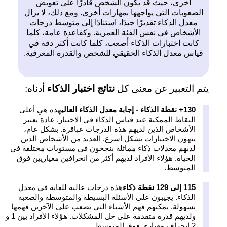
أخرى، حيث قد يكون الشخص قادرًا على تعويض
الصعوبات التي يواجهها بمهارات أخرى. ومع ذلك، لا يزال
معدل الذكاء تقديرًا جيدًا، استنادًا إلى متوسط درجات
الأشخاص في نفس الفئة العمرية. وكقاعدة عامة، كلما
كانت اختبارات الذكاء أصعب، كلما كانت أكثر دقة في
قياس معدل الذكاء الحقيقي للشخص والقدرة المعرفية.
يتم التعبير عن معنى كل
نتائج اختبار الذكاء
أدناه:
130+ نقطة الذكاء - إجابة معدل الذكاء العالي
هذه هي أعلى
النقاط الممكنة عند قياس الذكاء في الاختبار. عادة يعتبر
الأشخاص الذين لديهم هذه الدرجات عباقرة. بشكل عام،
ينهون الاختبارات بشكل أسرع. العديد من الأشخاص الذين
لديهم معدلات ذكاء مماثلة ينجحون في مستويات مختلفة في
الحياة. هؤلاء الأفراد لديهم أكثر من انحرافين معياريين فوق
المتوسط.
115 إلى 129 نقطة ذكاء
هذه درجات عالية للغاية في معدل
الذكاء. يجيبون على الأسئلة البسيطة والمتوسطة والصعبة
بسهولة. يمكنهم فهم الأشياء التي يصعب على الآخرين فهمها
ولديهم قدرة متقدمة على حل المشكلات. هؤلاء الأفراد بين 1 و
2 انحراف معياري فوق المتوسط.