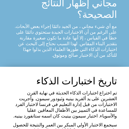
مجاني إظهار النتائج
الصحيحة؟
مع أي شيء مجاني ، من الجيد دائمًا إجراء بعض الأبحاث.
على الرغم من أن الاختبارات الجيدة ستحتوي دائمًا على
خطأ في القياس ، إلا أنها عادة ما تكون صغيرة مقارنة
بتقدير البناء المقاس. لهذا السبب نحتاج إلى البحث عن
اختبارات الذكاء التي طورها العلماء الذين بذلوا جهدًا
للتأكد من أن الاختبار صالح وموثوق.
تاريخ اختبارات الذكاء
تم اختراع اختبارات الذكاء الحديثة في نهاية القرن
العشرين على يد ألفريد بينيه وثيودور سيمون. وأجريت
الاختبارات من قبل إدارة التعليم في فرنسا لاختبار الفرد
للمساعدة في التمييز بين الأطفال المعاقين عقليا
والأسوياء. اختبار سيمون بينيت كان اسمه ستانفورد بينيه.
سيجمع الاختبار الأولي المبكر بين العمر والنتيجة للحصول