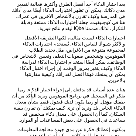
يعد اختبار الذكاء أحد أفضل الطرق وأكثرها فعالية لتقدير
مدى ذكائك. يمكن أن تظهر اختبارات الذكاء أيضًا مدى أدائك
في المدرسة وكيف تقارن بالأشخاص الآخرين في عمرك.
هنا في كوجنيفيت، جعلنا اختبارات الذكاء ممتعة وقابلة
للتكرار، لذلك صممنا IQbe ليقدم نتائج فورية.
اختبارات الذكاء ليست مثالية، لكنها الطريقة الأفضل
والأكثر شيوعًا لقياس الذكاء. تُستخدم اختبارات الذكاء
لمجموعة متنوعة من الأغراض، مثل تحديد الطلاب
الموهوبين، وتشخيص صعوبات التعلم، وتعيين الأشخاص في
الوظائف. يمكن أيضًا استخدام اختبارات الذكاء لدراسة
الذكاء وكيف يتغير بمرور الوقت. إن إجراء اختبار الذكاء
يمكن أن يمنحك فهمًا أفضل لقدراتك وكيفية مقارنتها
بالآخرين.
هناك عدة أسباب قد تدفعك إلى إجراء اختبار الذكاء. ربما
تفكر في التسجيل في برنامج الموهوبين وتريد التأكد من أن
طفلك مؤهل. أو ربما يكون لديك فضول فقط بشأن معدل
الذكاء الخاص بك وتريد أن ترى كيف يمكنك أن تقارن ببقية
السكان. كما أن الحصول على معدل ذكاء منخفض قد
يساعدك في الحصول على بعض المساعدات أو الموارد.
يمكنهم إعطائك فكرة عن مدى جودة معالجة المعلومات
ومدى سرعة حل المشكلات. يمكن أن تساعد هذه