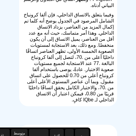
البياني أدناه.
وفيما يتعلق بالاتساق الداخلي، فإن ألفا كرونباخ
الشامل المرصود في الجدول يوضح أنه كلما تم
إكمال المزيد من العناصر، يزداد الاتساق
الداخلي. وهذا أمر متماسك، حيث أنه مع عدد
أقل من العناصر، يميل الاتساق إلى أن يكون
منخفضًا. ومع ذلك، بعد الاستجابة لمستويات
الصعوبة الخمسة الأولى، تظهر العناصر اتساقًا
داخليًا أعلى من .70، لتصل إلى ألفا كرونباخ
البالغة .77 عند الاستجابة لجميع مستويات
صعوبة الاختبار. عادةً، يوصى باستخدام ألفا
كرونباخ أعلى من 0.70 للحصول على اتساق
مقبول. وبما أن عناصر المستوى الأعلى أعلى
من .70، والاختبار الكامل يحقق اتساقًا داخليًا
قريبًا من 0.80، فيمكن اعتبار أن الاتساق
الداخلي لـ IQbe كافٍ.
متوسط
ن