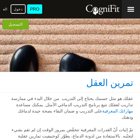
PRO
دخول
العرب
التسجيل
تمرين العقل
عقلك هو مثل جسمك يحتاج إلى التدريب. من خلال البدء في ممارسة
تداريب لعقلك تتبع برنامج التدريب الدماغي الأمثل, يمكنك مساعدة
مهاراتك المعرفية
على التدريب و ضمان البقاء بصحة جيدة لدماغك
وذهنك.
تمّ إثبات أنّ القدرات المعرفية تتخفّض بمرور الوقت إن لم تقم بشيء
لتجنّبه. بالاستفادة من لدونة الدماغ، يطوّر كوجنيفيت تمارين عقلية