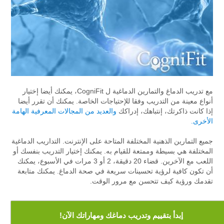
مع تدريب الدماغ والتمارين الدماغية ل CogniFit، يمكنك أيضا إختيار
أنواع معينة من التدريب وفقا للإحتياجات الخاصة. يمكنك أن تقرر أيضا
إذا كانت ذاكرتك، إنتباهك، إدراكك
والعديد من المجالات المعرفية الهامة
الأخرى.
جميع التمارين الذهنية المختلفة المتاحة على الإنترنت. التداريب الدماغية
المختلفة هي بسيطة وممتعة للقيام به. يمكنك إختيار التدريب بنفسك أو
اللعب مع الآخرين. قضاء 20 دقيقة، 2 أو 3 مرات في الأسبوع، يمكنك
أن تكون كافية لرؤية تحسينات سريعة في صحة الدماغ. يمكنك متابعة
تقدمك ورؤية كيف تتحسن مع مرور الوقت.
إبدأ بتقييم وتدريب دماغك ومهاراتك الآن!