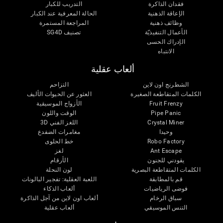
فقدان الذاكرة
التدريب للكبار
الإعاقة الذهنية
الحالة المعرفية عند الكبار
وظائف ذهنية
المراجعة المستمرة
الأعمال التنفيذيّة
تصنيف SG4D
الإدراك الحسى
الانتباه
ألعاب عقلية
الشطرنج اون لاين
التزاحم
الكلمات المتقاطعة الصغيرة
العثور عن الحيوات الأليف
Fruit Frenzy
الأزواج الموسيقية
Pipe Panic
الوقت واللون
Crystal Miner
اللغز الفني 3D
وحيدا
مغامرات الضفدع
Robo Factory
خط الحلوى
Ant Escape
لغز
يقودني للجنون
الأرقام
الكلمات المتقاطعة البصرية
لون النحلة
قم بالمطابقة
اللعبة العقلية: تفجير البالونات
فوضى الرياضيات
ألعاب الذكاء
سباق الرخام
ألعاب اون لاين من آجل الذاكرة
التنس الموسيقي
ألعاب عقلية