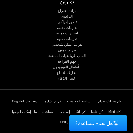
تمارين
براءة اختراع
البائعين
تطور إدراكى
تدريبات ذهنية
اختبارات ذهنية
تدريبات ذهنية
تدريب عقلي شخصي
تدريب ذهنى
العاب الرياضيات الممتعة
فهم القراءة
الأطفال الموهوبون
معارك الدماغ
اختبار الذكاء
شروط الاستخدام
السياسة الخصوصية
فريق الإدارة
غرفة أخبار CogniFit
Media Kit
كن حليفا
كن بائعًا
إتصل بنا
مساعدة
بيان إمكانية الوصول
مركز الثقة
هل تحتاج مساعدة؟