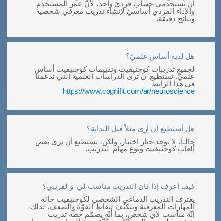
أن يستخدمي حساب فرديّ واحد، لأنّ عمر المستخدم
والأداء الفردي أساسيّ لإنشاء تدريب معرفي شخصية
ونتائج دقيقة.
هل لديه أساس علميّ؟
لجميع تدريبات كوجنيفيت وتقييمات كوجنيفيت أساس
علميّ. تستطيع أن ترى الدراسات العلمية التي تدعمنا
في هذا الرابط
https://www.cognifit.com/ar/neuroscience
هل أستطيع أن أرى مثلاً قبل البداية؟
حالياً، لا يوجد خيار اختبار. ولكن، تستطيع أن ترى بعض
ألعاب كوجنيفيت ونوع مهام التدريب.
كيف أعرف إذا كان التدريب مناسب لي أو لقريبي؟
يعترف التدريب الدماغي الشخصي لكوجنيفيت حالة
المهارات المعرفية ويتكيّف لنقاط القوّة والضعف. لذلك،
إنّه مناسب لأي شخص، بما أنّه يصمّم خطّة تدريب