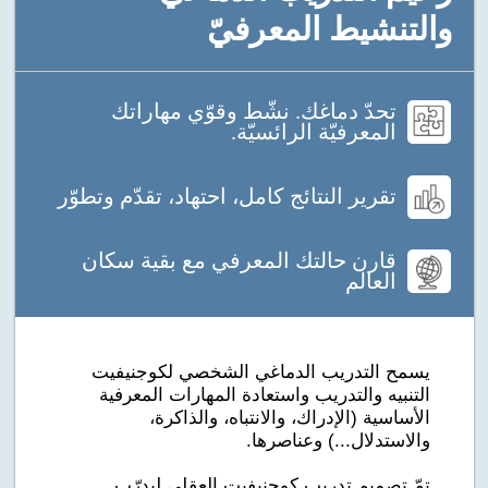
والتنشيط المعرفيّ
تحدّ دماغك. نشّط وقوّي مهاراتك
المعرفيّة الرائسيّة.
تقرير النتائج كامل، احتهاد، تقدّم وتطوّر
قارن حالتك المعرفي مع بقية سكان
العالم
يسمح التدريب الدماغي الشخصي لكوجنيفيت
التنبيه والتدريب واستعادة المهارات المعرفية
الأساسية (الإدراك، والانتباه، والذاكرة،
والاستدلال...) وعناصرها.
تمّ تصميم تدريب كوجنيفيت العقلي ليدرّب