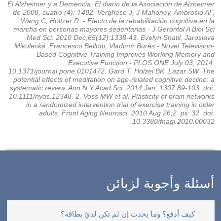
El Alzheimer y a Demencia: El diario de la Asociación de Alzheimer
de 2008, cuatro (4): T492. Verghese J, J Mahoney, Ambrosio AF,
Wang C, Holtzer R. - Efecto de la rehabilitación cognitiva en la
marcha en personas mayores sedentarias - J Gerontol A Biol Sci
Med Sci. 2010 Dec;65(12):1338-43. Evelyn Shatil, Jaroslava
Mikulecká, Francesco Bellotti, Vladimír Burěs - Novel Television-
Based Cognitive Training Improves Working Memory and
Executive Function - PLOS ONE July 03, 2014.
10.1371/journal.pone.0101472. Gard T, Hölzel BK, Lazar SW. The
potential effects of meditation on age-related cognitive decline: a
systematic review. Ann N Y Acad Sci. 2014 Jan; 1307:89-103. doi:
10.1111/nyas.12348. 2. Voss MW et al. Plasticity of brain networks
in a randomized intervention trial of exercise training in older
adults. Front Aging Neurosci. 2010 Aug 26;2. pii: 32. doi:
10.3389/fnagi.2010.00032.
أسئلة وأجوبة لزبائن
كيف أدفع؟ وما يحدث إن لم تكن لديّ بطاقة؟