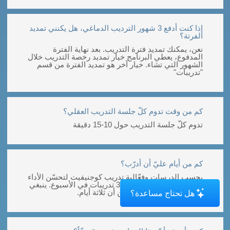
إذا كنت أدفع 3 شهور الترديب الدماغي، هل يكنني تمديد
الفرتة؟
نعن، يمكنك تمديد فترة التدريب. بعد نهاية الفترة
المدفوع، يعطي البرنامج خيار تمديد رخصة التدريب خلال
الشهور التي تشاء. خيار آخر هو تمديد الفترة من قسم
"تدريبات"
كم من وقت تدوم كلّ جلسة التدريب العقلي؟
تدوم كلّ جلسة التدريب حول 10-15 دقيقة
كم من أيام عليّ أن أدرّب؟
بحسب الدرسات وفعّالية تدريب كوجنيفيت لتحسّن الأداء
المعرفي، ننصح إجراء 2 أو 3 تدريبات في الأسبوع. ينبغي
أن نقوم بالتدريب كلّ يومين أن ثلاثة أيام.
هل تحتاج مساعدة؟