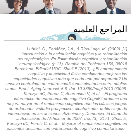
المراجع العلمية
[1] Lubrini, G., Periáñez, J.A., & Ríos-Lago, M. (2009).
Introducción a la estimulación cognitiva y la rehabilitación
neuropsicológica. En Estimulación cognitiva y rehabilitación
neuropsicológica (p.13). Rambla del Poblenou 156, 08018
Barcelona: Editorial UOC. Shatil E (2013). ¿El entrenamiento
cognitivo y la actividad física combinados mejoran las
capacidades cognitivas más que cada uno por separado? Un
ensayo controlado de cuatro condiciones aleatorias entre adultos
sanos. Front. Aging Neurosci. 5:8. doi: 10.3389/fnagi.2013.00008.
Korczyn dC, Peretz C, Aharonson V, et al. - El programa
informático de entrenamiento cognitivo CogniFit produce una
mejora mayor en el rendimiento cognitivo que los clásicos juegos
de ordenador: Estudio prospectivo, aleatorizado, doble ciego de
intervención en los ancianos. Alzheimer y Demencia: El diario de
la Asociación de Alzheimer de 2007, tres (3): S171. Shatil E,
Korczyn dC, Peretz C, et al. - Mejorar el rendimiento cognitivo en
pacientes ancianos con entrenamiento cognitivo computarizado -