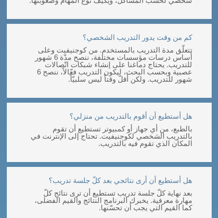
شخصي لحسب المشاكل، ويكيّف نوع المهام وصعوبتها.
كم من وقت يدور التدريب الشخصي؟
تتعلّق مدة التدريب بالمستخدم. من كوجنيفيت وعلى
أساس درسات مؤسسات مختلفة، ننصح مدّة 6 شهور
للتدريب. يحتاج دماغنا على إنشاء شبكات اتّصالات
عصبية وبحسب البحث، ليكون التدريب فعّالاً، ننصح 6
شهور للتدريب. ولكن أقلّ وقتاً ليس سلبيّاً.
هل أستطيع أن أقوم بالتدريب من منزلي؟
بالطبع، من أي جهاز أو كمبيوتر تستطيع أن تقوم
بالتدريب الشخصي لكوجنيفيت. تحتاج إلى الإنترنت في
المكان الذي تقوم فيه بالتدريب.
هل أستطيع أن أرى نتائجي بعد كلّ جلسة تدريب؟
بعد نهاية كلّ جلسة تدريب تستطيع أن ترى نتائج كلّ
مهارة معرفية. يخبرك البرنامج النتائج والقيم الفضلى،
كما القيم التي يجب أن تحسّنها.