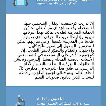
ابتكار تربوي والتربية العصبية.
إنّ تدريب كوجنيفيت العقلي الشخصي سهل
الاستخدام وقد يساعد أي مربٍّ على تحسّن
العملية المعرفية لطلّابه. يمكننا بهذا البرنامج
تنظيم وإدارة التدريب المعرفي الذي يقوم به
طلّابنا في المدرسة نفسها أو في منازلهم. يمكن
للمدرّسين الوصول إلى تقرير نتائج كامل،
والاجتهاد، والتقدّم والتطوّر لجميع الطلّاب. إنّ
كوجنيفيت قادر على المساعدة في كشف بعض
الأسباب العصبية المتعلٌّة بالفشل الدرسي وتحسّن
المعالجات المعرفية المتعلّقة بالتعلّم والأداء
الدرسي. قد طُبّق هذا التدريب في مدارس كلّ
أنحاء العالم، وهو فعالي لجميع الطلاب، وخاصّة
للشباب الذين يعانون صعوبات التعلّم.
الباحثون والعلماء
تنبيه ودراسة المميّزات العصبية-النفسية