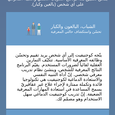
على اي شخص (بالغين وكبار).
الشباب، البالغون والكبار
تحسّن واستكشاف حالتي المعرفية
يتّجه كوجنيفيت إلى أي شخص يريد تقييم وتحسّن
وظائفه المعرفية الأساسية. تتكيّف التمارين
العقلية لقائياً لضرورات المستخدم. يقيّم البرنامج
النتائج المعرفية للشخص، وينشئ نظام تدريب
معرفي شخصي. إنّ أداة التنبيه النفسي
والاستعادة الدماغية لكوجنيفيت هي تكنولوجيا
قائدة وتكملة ممتازة لإجراء علاج غير عقاقيريّ
يسمح المساعدة في استعادة المهارات المعرفية
الضعيفة. إنّ تدريب كوجنيفيت الدماغي سهل
الاستخدام وهو مصمّم لك.