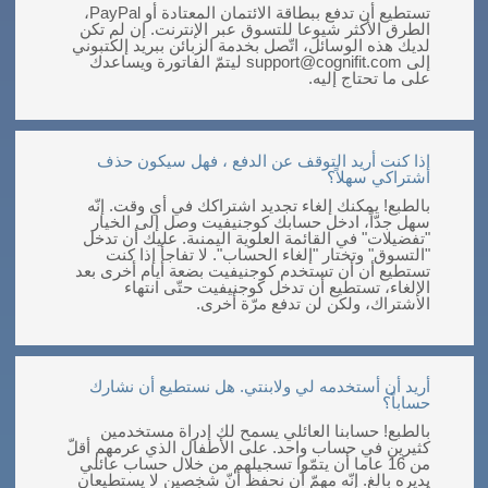
تستطيع أن تدفع ببطاقة الائتمان المعتادة أو PayPal،
الطرق الأكثر شيوعا للتسوق عبر الإنترنت. إن لم تكن
لديك هذه الوسائل، اتّصل بخدمة الزبائن ببريد إلكتبوني
إلى
support@cognifit.com
ليتمّ الفاتورة ويساعدك
على ما تحتاج إليه.
إذا كنت أريد التوقف عن الدفع ، فهل سيكون حذف
اشتراكي سهلاً؟
بالطبع! يمكنك إلغاء تجديد اشتراكك في أي وقت. إنّه
سهل جدّاً، ادخل حسابك كوجنيفيت وصل إلى الخيار
"تفضيلات" في القائمة العلوية اليمنىة. عليك أن تدخل
"التسوق" وتختار "إلغاء الحساب". لا تفاجأ إذا كنت
تستطيع أن أن تستخدم كوجنيفيت بضعة أيام أخرى بعد
الإلغاء، تستطيع أن تدخل كوجنيفيت حتّى انتهاء
الاشتراك، ولكن لن تدفع مرّة أخرى.
أريد أن أستخدمه لي ولابنتي. هل نستطيع أن نشارك
حساباً؟
بالطبع! حسابنا العائلي يسمح لك إدراة مستخدمين
كثيرين في حساب واحد. على الأطفال الذي عرمهم أقلّ
من 16 عاما أن يتمّوا تسجيلهم من خلال حساب عائلي
يديره بالغ. إنّه مهمّ أن نحفظ أنّ شخصين لا يستطيعان