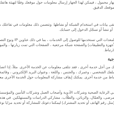
هاز محمول ، فيمكن لهذا الجهاز إرسال معلومات حول موقعك وفقًا لتهيئة هاتفك
تلقى بيانات في استخدام الشبكة أو نشاطها. وتتضمن ذلك معلومات في تفاعلك مع 
 أو تنشأ أو تسجّل الدخول إلى حسابك.
نقوم أيضًا بجمع بيانات حول الأج
جهزة والتطبيقات) والصفحة شبكة مرجعية ، الصفحات التي تمت زيارتها ، والموقع 
رتباط.
جية
 الشخصي ، وعمرك ، والجنس ، واللغة ، وعنوان البريد الإلكتروني ، وقائمة الأ
نشاط من خدمة أخرى. يمكنك إيقاف مشاركة المعلومات حول الخدمة الأخرى معن
مي الرعاية الصحية وشركات الأدوية وأصحاب العمل وشركات التأمين والمؤسسا
رضى، والعمّال، والزبائن، والطلّاب، مشاركي الدراسات والمستهلكين. في هذه ا
مثل رقم الهاتف أو تحديد المشترك) ليمكننا دعوتك للمشاركة أو تحديد مزايا ن