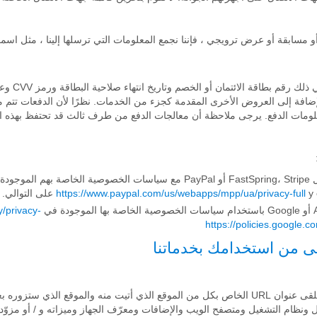
و مسابقة أو عرض ترويجي ، فإننا نجمع المعلومات التي ترسلها إلينا ، مثل اسم
يمكنك تزويدن
لإضافة إلى العروض الأخرى المقدمة كجزء من الخدمات. نظرًا لأن الدفعات تتم مع
علومات الدفع. يرجى ملاحظة أن معالجات الدفع من طرف ثالث قد تحتفظ بهذه 
ة في
y
https://www.paypal.com/us/webapps/mpp/ua/privacy-full
على التوالي.
/privacy-
https://policies.google.
عندما تزور أو تخرج من خدماتنا ، قد نتلقى عنوان URL الخاص بكل من الموقع الذي أتيت منه والموق
ن IP والخادم الوكيل ونظام التشغيل ومتصفح الويب والإضافات ومعرّف الجهاز وميزاته و / أو 