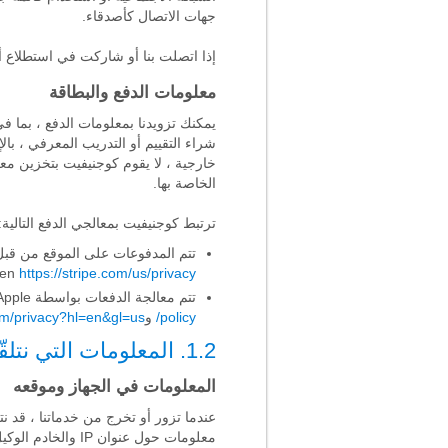
جهات الاتصال كأصدقاء.
إذا اتصلت بنا أو شاركت في استطلاع أ
معلومات الدفع والبطاقة
شراء التقييم أو التدريب المعرفي ، با
خارجية ، لا يقوم كوجنيفيت بتخزين م
الخاصة بها.
ترتبط كوجنيفيت بمعالجي الدفع التالية:
تتم المدفوعات على الموقع من قبل FastSpring، Stripe أو PayPal مع سياسات الخصوصية الخاصة بهم الموجود
 en
https://stripe.com/us/privacy
تتم معالجة الدفعات بواسطة Apple أو Google باستخدام سياسات الخصوصية الخاصة بها الموجودة في
policy/
و
com/privacy?hl=en&gl=us
1.2. المعلومات التي نتلقّى من استخدامك بخدماتنا
المعلومات في الجهاز وموقعه
معلومات حول عنوا