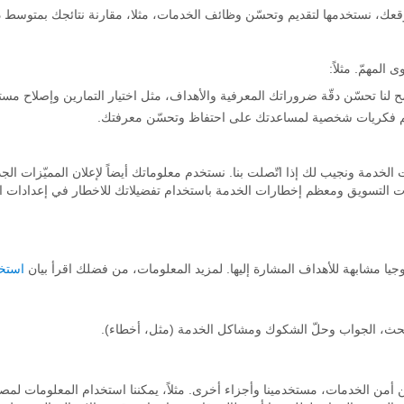
قعك، نستخدمها لتقديم وتحسّن وظائف الخدمات، مثلا، مقارنة نتائجك بمتوس
المهمّ. مثلاً:
 تحسّن دقّة ضروراتك المعرفية والأهداف، مثل اختيار التمارين وإصلاح مس
قديم فكريات شخصية لمساعدتك على احتفاظ وتحسّن معرفتك.
دمة ونجيب لك إذا اتّصلت بنا. نستخدم معلوماتك أيضاً لإعلان المميّزات الجدي
ات التسويق ومعظم إخطارات الخدمة باستخدام تفضيلاتك للاخطار في إعدادات ا
جيا مشابهة للأهداف المشارة إليها. لمزيد المعلومات، من فضلك اقرأ بيان
استخد
لبحث، الجواب وحلّ الشكوك ومشاكل الخدمة (مثل، أخطاء).
 أمن الخدمات، مستخدمينا وأجزاء أخرى. مثلاً، يمكننا استخدام المعلومات لمص