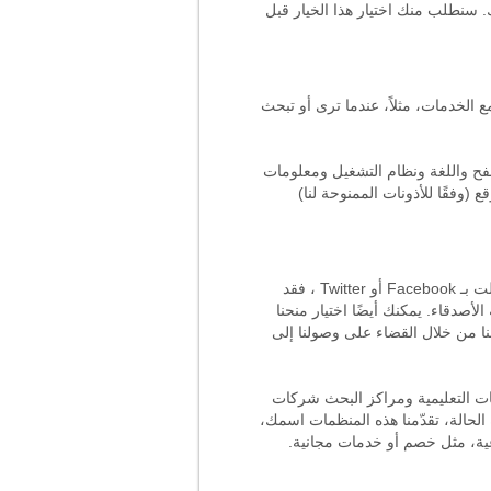
. سنطلب منك اختيار هذا الخيار قبل
الخدمات، مثلاً، عندما ترى أو تبحث
هزة والمعدات التي تستخدمها للوصول إلى الخدمات ، بما في ذلك عناوين IP ونوع التصفح واللغة ونظام التشغيل ومعلومات
(وفقًا للأذونات الممنوحة لنا)
إذا اخترت ربط حسابك بخدماتنا لحسابك من أجل خدمة أخرى ، فقد نتلقى معلومات عن الخدمة الأخرى. مثلاً، إذا اتصلت بـ Facebook أو Twitter ، فقد
صدقاء. يمكنك أيضًا اختيار منحنا
ا من خلال القضاء على وصولنا إلى
ت التعليمية ومراكز البحث شركات
لحالة، تقدّمنا هذه المنظمات اسمك،
وعية، مثل خصم أو خدمات مجانية.