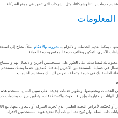
خدم خدمات زبائننا وشركائنا، مثل الشركات التي تظهر في موقع الشركاء
 ، يمكننا تقديم الخدمات والالتزام بـ
الشروط والأحكام
. مثلاً، نحتاج إلى است
اهات الأخرى، لتمكين وظائف خدمة المجتمع وخدمة العملاء.
علوماتك لمساعدتك على العثور على مستخدمين آخرين والاتصال بهم والسماح ل
لاتصال في حسابك للمستخدمين الآخرين إضافتك كصديق. عندما يمتلك مستخدم آ
دقاء الخاصة بك في خدمة متصلة ، نعرض لك أنك مستخدم للخدمات.
ت
ين الخدمات وتخصيصها، وتطوير خدمات جديدة. على سبيل المثال، نستخدم هذه 
ل البيانات واختبارها، وإجراء البحوث والاستطلاعات، وتطوير ميزات وخدمات جدي
أو مُجمّعة لأغراض البحث العلمي الذي تُجريه الشركة أو بالتعاون معها، مع الالت
يانات ذات الصلة. ولن تُتيح هذه البيانات أبدًا تحديد هوية المستخدمين الأفراد.