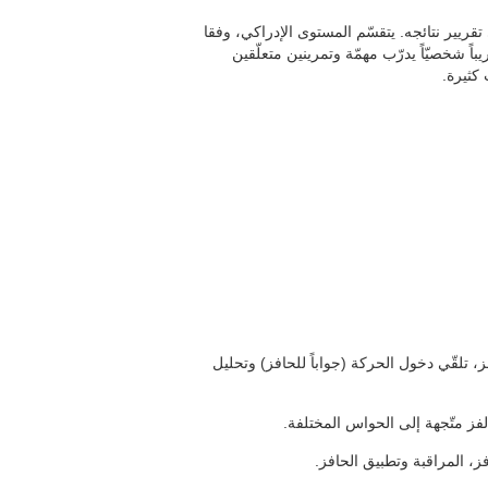
قريير نتائجه. يتقسّم المستوى الإدراكي، وفقا
باً شخصيّاً يدرّب مهمّة وتمرينين متعلّقين
 كثيرة.
ز، تلقّي دخول الحركة (جواباً للحافز) وتحليل
فز متّجهة إلى الحواس المختلفة.
، المراقبة وتطبيق الحافز.