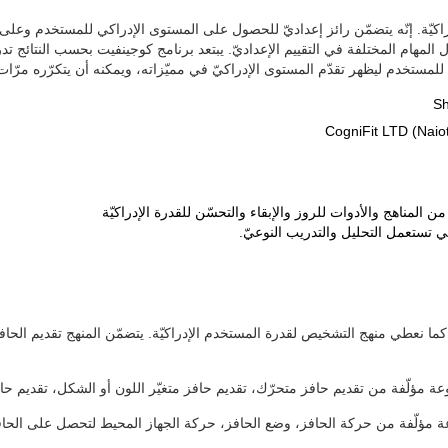
راكيّة. إنّه يتضمّن رائز إعداديّ للحصول على المستوى الإدراكي للمستخدم وعلى ت
ال المهام المختلفة في التقييم الإعداديّ. يبتعد برنامج كوجينفيت بحسب النتائج تدري
ب للمستخدم ليظهر تقدّم المستوى الإدراكيّ في مميّزاته، ويمكنه أن يتكرّره مرّات
ن المناهج والأدوات للروز والإبقاء والتحسّن للقدرة الإدراكيّة
ي تستعمل التحليل والتدريب النوعيّ.
ة. كما نعطي منهج التشخيص لقدرة المستخدم الإدراكيّة. يتضمّن المنهج تقديم الحاف
مؤلّفة من تقديم حافز متحرّك، تقديم حافز متغيّر اللون أو الشكل، تقديم حال
مؤلّفة من حركة الحافز، وضع الحافز، حركة الجهاز المحيط لتحصل على الحافز