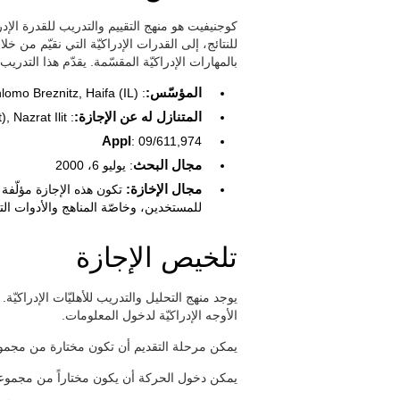
كوجنيفيت هو منهج التقييم والتدريب للقدرة الإد
للنتائج، إلى القدرات الإدراكيّة التي نقيّم من خل
بالمهارات الإدراكيّة المقسّمة. يقدّم هذا التدري
المؤسّس:
: Shlomo Breznitz, Haifa (IL)
المتنازل له عن الإجازة:
: CogniFit LTD (Naiot), Nazrat Ilit
Appl
: 09/611,974
مجال البحث
: يوليو 6، 2000
مجال الإخازة:
تكون هذه الإجازة مؤلّفة م
للمستخدين، وخاصّة المناهج والأدوات الت
تلخيص الإجازة
يوجد منهج التحليل والتدريب للأهليّات الإدراكيّ
الأوجه الإدراكيّة لدخول المعلومات.
يمكن مرحلة التقديم أن تكون مختارة من مجموعة 
يمكن دخول الحركة أن يكون مختاراً من مجموعة 