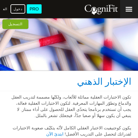
PRO
دخول
العرب
التسجيل
الإختبار الذهني
تكون الاختبارات العقلية مماثلة للألعاب، ولكنّها مصممة لتدريب العقل
والدماغ وتطوّر المهارات المعرفية. لتكون الاختبارات العقلية فعالة،
يجب أن تستخدم برنامجا يتحدّى العقل للحصول على أداء ممتاز. لا
ينبغي أن يكون سهلا أو صعبا جدّاً، فيجعلك تشعر بالملل.
يكون كوجنيفيت الاختبار العقلي الكامل لأنّه يتكيّف صعوبة الاختبارات
لقدراتك لتحصل على التدريب الأفضل!
ابتدئ الآن