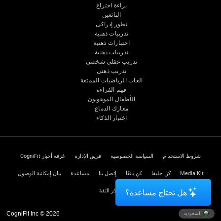
براءة اختراع
البائعين
تطور إدراكى
تدريبات ذهنية
اختبارات ذهنية
تدريبات ذهنية
تدريب عقلي شخصي
تدريب ذهنى
العاب الرياضيات الممتعة
فهم القراءة
الأطفال الموهوبون
معارك الدماغ
اختبار الذكاء
شروط الاستخدام
السياسة الخصوصية
فريق الإدارة
غرفة أخبار CogniFit
Media Kit
كن حليفا
كن بائعًا
إتصل بنا
مساعدة
بيان إمكانية الوصول
مركز الثقة
هل تحتاج مساعدة؟
CogniFit Inc © 2026
السعودية