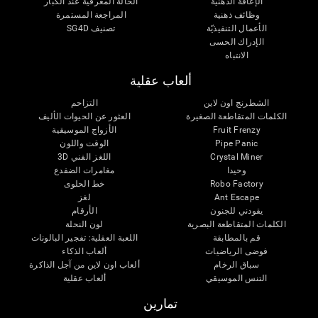
الإعاقة الذهنية
الحالة المعرفية عند الكبار
وظائف ذهنية
المراجعة المستمرة
الأعمال التنفيذيّة
تصنيف SG4D
الإدراك الحسى
الانتباه
ألعاب عقلية
الشطرنج اون لاين
التزاحم
الكلمات المتقاطعة الصغيرة
العثور عن الحيوات الأليف
Fruit Frenzy
الأزواج الموسيقية
Pipe Panic
الوقت واللون
Crystal Miner
اللغز الفني 3D
وحيدا
مغامرات الضفدع
Robo Factory
خط الحلوى
Ant Escape
لغز
يقودني للجنون
الأرقام
الكلمات المتقاطعة البصرية
لون النحلة
قم بالمطابقة
اللعبة العقلية: تفجير البالونات
فوضى الرياضيات
ألعاب الذكاء
سباق الرخام
ألعاب اون لاين من آجل الذاكرة
التنس الموسيقي
ألعاب عقلية
تمارين