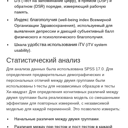
DS
(Тест на запоминание цифр), в прямом (DSF) и
обратном (DSR) порядке, измеряющий рабочую
память.
Индекс благополучия
(well-being index Всемирной
Организации Здравоохранения), используемый для
выявления депрессии и дающий субъективный балл
физического и психологического благополучия.
Шкала
удобства использования iTV
(iTV system
usability).
Статистический анализ
Для анализа данных была использована SPSS 17.0. Для
определения предварительных демографических и
персональных отличий между двумя группами были
использованы t-тесты для независимых образцов и тесты
Хи-квадрат. Для определения когнитивных различий между
двумя группами была реализована модель со смешанными
эффектами для повторных измерений, с независимой
моделью для каждой переменной. Это позволило измерить:
Начальные различия между двумя группами.
Различия между пре-тестом и пост-тестом в каждой