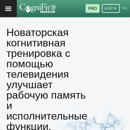
PRO
ВОЙТИ
РУ
Новаторская
когнитивная
тренировка с
помощью
телевидения
улучшает
рабочую память
и
исполнительные
функции.