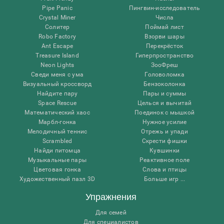
Pipe Panic
Пингвин-исследователь
Crystal Miner
Числа
Солитер
Поймай лист
Robo Factory
Взорви шары
Ant Escape
Перекрёсток
Treasure Island
Гиперпространство
Neon Lights
ЗооФреш
Сведи меня с ума
Головоломка
Визуальный кроссворд
Бензоколонка
Найдите пару
Пары и суммы
Space Rescue
Целься и вычитай
Математический хаос
Поединок с мышкой
Марбл-гонка
Нужное усилие
Мелодичный теннис
Отрежь и упади
Scrambled
Скрести фишки
Найди питомца
Кувшинки
Музыкальные пары
Реактивное поле
Цветовая гонка
Слова и птицы
Художественный пазл 3D
Больше игр ...
Упражнения
Для семей
Для специалистов