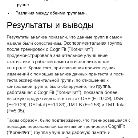
группе.
Различия между обеими группами.
Результаты и выводы
Результаты анализа показали, что данные групп в самом
начале были сопоставимы.
Экспериментальная группа
после тренировок с CogniFit ("КогниФит")
продемонстрировала значительное улучшение
статистики в рабочей памяти и исполнительном
контроле
. Кроме того, при сравнении произошедших
изменений с помощью анализа данных пре-теста и пост-
теста экспериментальной группы по отношению к
контрольной группе, было обнаружено, что
группа,
работавшая с CogniFit ("КогниФит"), показала более
высокую продуктивность в тестах DSF (F=10.09), DSR
(F=10.26), DSTotal (F=14.83), TMT-B (F=4.53) и TMT-Total
(F=5.05)
.
Таким образом, было подтверждено, что тренировавшаяся с
помощью персональной когнитивной тренировки
CogniFit
("КогниФит") группа улучшила рабочую память и