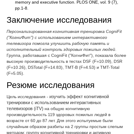
memory and executive function. PLOS ONE, vol. 9 (7),
pp.1-8.
Заключение исследования
Персонализированная когнитивная тренировка CogniFit
("КогниФит") с использованием интерактивного
телевизора помогла улучшить рабочую память и
исполнительный контроль здоровых пожилых людей
.
Группа, работавшая с CogniFit ("КогниФит"), показала более
высокую производительность в тестах DSF (F=10.09), DSR
(F=10.26), DSTotal (F=14.83), TMT-B (F=4.53) и TMT-Total
(F=5.05).
Резюме исследования
Цель исследования -
изучить эффект когнитивной
тренировки с использованием интерактивных
телевизоров (iTV)
на общую когнитивную
производительность 119 здоровых пожилых людей в
возрасте от 60 до 87 лет. Для этого испытуемые были
случайным образом разбиты на 2 группы простым слепым
методом: группу когнитивной тренировки и активную