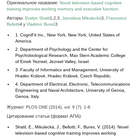
Оригинальное название
:
Novel television-based cognitive
training improves working memory and executive function
.
Авторы
:
Evelyn Shatil
1,2,3,
Jaroslava Mikulecká
3,
Francesco
Bellotti
4 y
Vladimír Bureš
3.
1. CogniFit Inc., New York, New York, United States of
America.
2. Department of Psychology and the Center for
Psychobiological Research, Max Stern Academic College
of Emek Yezreel, Jezreel Valley, Israel.
3. Faculty of Informatics and Management, University of
Hradec Králové, Hradec Králové, Czech Republic.
4. Department of Electrical, Electronic, Telecommunications
Engineering and Naval Architecture, University of Genoa,
Genoa, Italy.
Журнал
: PLOS ONE (2014), vol. 9 (7): 1-8.
Цитирование статьи (формат АПА)
:
Shatil, E., Mikulecká, J., Bellotti, F., Bures, V. (2014). Novel
television-based cognitive training improves working