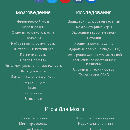
Мозговедение
Исследования
Человеческий мозг
Валидация цифровой терапии
Мозг и разум
Компьютерные игры
Отделы головного мозга
Здоровые взрослые люди
Нейроны
Лётчики
Нейронная пластичность
Холистическая оценка
Умственный потенциал
Здоровые пожилые люди (iTV)
Когнитивность
Тренировка для пожилых людей
Потеря памяти
Когнитивное состояние у
пожилых
Интеллектуальная инвалидность
Систематический обзор
Функции мозга
Таксономия SG4D
Исполнительные функции
Координация
Память
Восприятие
Внимание
Игры Для Мозга
Шахматы онлайн
Приключения лягушки
Мини-кроссворд
Карамельная линия
Fruit Frenzy
Пазлы