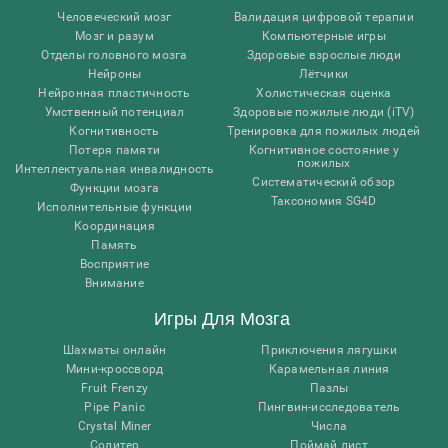
Человеческий мозг
Валидация цифровой терапии
Мозг и разум
Компьютерные игры
Отделы головного мозга
Здоровые взрослые люди
Нейроны
Лётчики
Нейронная пластичность
Холистическая оценка
Умственный потенциал
Здоровые пожилые люди (iTV)
Когнитивность
Тренировка для пожилых людей
Потеря памяти
Когнитивное состояние у
пожилых
Интеллектуальная инвалидность
Систематический обзор
Функции мозга
Таксономия SG4D
Исполнительные функции
Координация
Память
Восприятие
Внимание
Игры Для Мозга
Шахматы онлайн
Приключения лягушки
Мини-кроссворд
Карамельная линия
Fruit Frenzy
Пазлы
Pipe Panic
Пингвин-исследователь
Crystal Miner
Числа
Солитер
Поймай лист