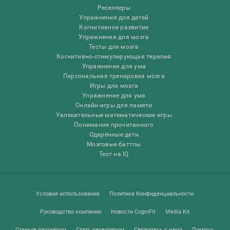
Реселлеры
Упражнения для детей
Когнитивное развитие
Упражнения для мозга
Тесты для мозга
Когнитивно-стимулирующая терапия
Упражнения для ума
Персональная тренировка мозга
Игры для мозга
Упражнение для ума
Онлайн-игры для памяти
Увлекательные математические игры
Понимание прочитанного
Одарённые дети
Мозговые баттлы
Тест на IQ
Условия использования
Политика Конфиденциальности
Руководство компании
Новости CogniFit
Media Kit
Станьте партнёром
Стать реселлером
Свяжитесь с нами
Помощь