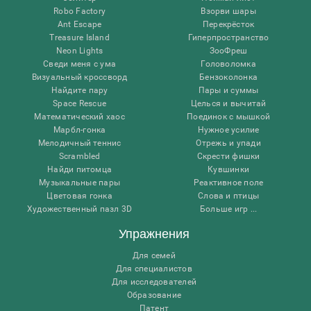
Robo Factory
Взорви шары
Ant Escape
Перекрёсток
Treasure Island
Гиперпространство
Neon Lights
ЗооФреш
Сведи меня с ума
Головоломка
Визуальный кроссворд
Бензоколонка
Найдите пару
Пары и суммы
Space Rescue
Целься и вычитай
Математический хаос
Поединок с мышкой
Марбл-гонка
Нужное усилие
Мелодичный теннис
Отрежь и упади
Scrambled
Скрести фишки
Найди питомца
Кувшинки
Музыкальные пары
Реактивное поле
Цветовая гонка
Слова и птицы
Художественный пазл 3D
Больше игр ...
Упражнения
Для семей
Для специалистов
Для исследователей
Образование
Патент