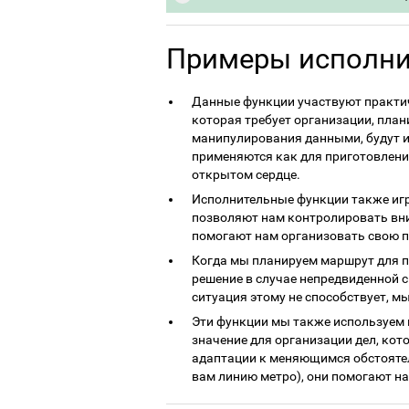
Примеры исполни
Данные функции участвуют практич
которая требует организации, пла
манипулирования данными, будут и
применяются как для приготовления
открытом сердце.
Исполнительные функции также игр
позволяют нам контролировать вни
помогают нам организовать свою п
Когда мы планируем маршрут для п
решение в случае непредвиденной си
ситуация этому не способствует, м
Эти функции мы также используем 
значение для организации дел, кот
адаптации к меняющимся обстояте
вам линию метро), они помогают на