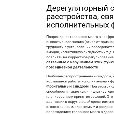
Дерегуляторный с
расстройства, св
исполнительных 
Повреждение головного мозга в префро
вызвать аносогнозию (отказ от признан
трудности в установлении последовате
эмоций, когнитивную ригидность и т.д
повлиять на корректное регулирование
связанные с нарушением этих функ
повседневной деятельности
.
Наиболее распространённый синдром, к
нормальной работы исполнительных фу
Фронтальный синдром
. При этом си
способности, такие как инициатива, сво
планирование и принятие решений. Это
адаптации к окружающей среде, измене
эгоцентричным, одержимым и раздражи
повреждением головного мозга в дорс