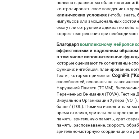
в
полезна в различных областях жизни:
контролировать свое поведение на урок
клинических условиях
(чтобы знать, 
импульсов или эмоциональных состояни
смогут ли сотрудники адекватно дейст
корректные решения при необходимост
Благодаря
комплексному нейропсих
эффективным и надёжным образом и
в том числе исполнительные функц
которые оценивают те когнитивные сп
функции: ингибиция, планирование, ког
CogniFit ("К
Тесты, которые применяет
способностей, основаны на классических
Нарушений Памяти (TOMM), Висконсински
Переменных Внимания (TOVA), Тест на 
Визуальной Организации Хупера (VOT),
башня" (TOL). Помимо исполнительных ф
время отклика, зрительное и пространс
память, зрительную память, кратковр
память, распознавание, скорость обра
зрительно-моторную координацию и ра