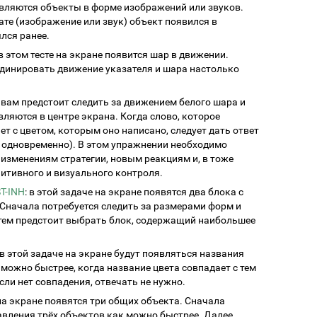
являются объекты в форме изображений или звуков.
те (изображение или звук) объект появился в
ялся ранее.
 в этом тесте на экране появится шар в движении.
рдинировать движение указателя и шара настолько
: вам предстоит следить за движением белого шара и
вляются в центре экрана. Когда слово, которое
ет с цветом, которым оно написано, следует дать ответ
 одновременно). В этом упражнении необходимо
изменениям стратегии, новым реакциям и, в тоже
итивного и визуального контроля.
T-INH
: в этой задаче на экране появятся два блока с
начала потребуется следить за размерами форм и
тем предстоит выбрать блок, содержащий наибольшее
 в этой задаче на экране будут появляться названия
 можно быстрее, когда название цвета совпадает с тем
сли нет совпадения, отвечать не нужно.
 на экране появятся три общих объекта. Сначала
авления трёх объектов как можно быстрее. Далее