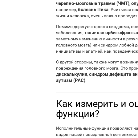
черепно-мозговые травмы (ЧМТ)
оп
,
болезнь Пика
например,
. Учитывая оп
жизни человека, очень важно проводить
Помимо дерегуляторного синдрома, по
орбитофронта
заболевания, такие как
заметному изменению личности в резу
головного мозга) или синдром лобной д
инициативы и апатией, как поведенческ
С другой стороны, также могут возник
повреждения головного мозга. Это прои
дискалькулия
cиндром дефицита вн
,
аутизм (РАС)
.
Как измерить и о
функции?
Исполнительные функции позволяют на
видов нашей повседневной деятельност