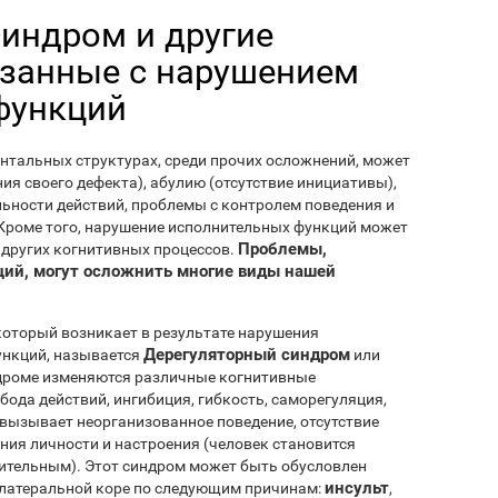
индром и другие
язанные с нарушением
функций
нтальных структурах, среди прочих осложнений, может
ия своего дефекта), абулию (отсутствие инициативы),
льности действий, проблемы с контролем поведения и
. Кроме того, нарушение исполнительных функций может
Проблемы,
 других когнитивных процессов.
ций, могут осложнить многие виды нашей
оторый возникает в результате нарушения
Дерегуляторный синдром
нкций, называется
или
ндроме изменяются различные когнитивные
бода действий, ингибиция, гибкость, саморегуляция,
 вызывает неорганизованное поведение, отсутствие
ния личности и настроения (человек становится
тельным). Этот синдром может быть обусловлен
инсульт
олатеральной коре по следующим причинам:
,