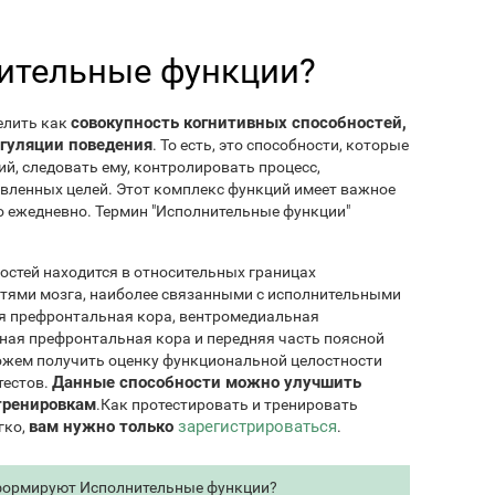
нительные функции?
совокупность когнитивных способностей,
елить как
егуляции поведения
. То есть, это способности, которые
й, следовать ему, контролировать процесс,
авленных целей. Этот комплекс функций имеет важное
го ежедневно. Термин "Исполнительные функции"
остей находится в относительных границах
стями мозга, наиболее связанными с исполнительными
я префронтальная кора, вентромедиальная
ная префронтальная кора и передняя часть поясной
ожем получить оценку функциональной целостности
Данные способности можно улучшить
тестов.
тренировкам
.Как протестировать и тренировать
вам нужно только
зарегистрироваться
гко,
.
формируют Исполнительные функции?