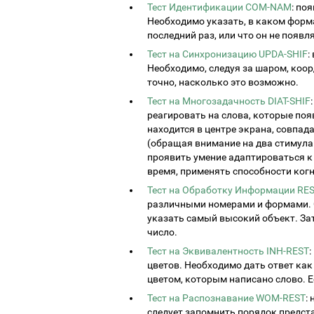
Тест Идентификации COM-NAM
: по
Необходимо указать, в каком форма
последний раз, или что он не появл
Тест на Синхронизацию UPDA-SHIF
:
Необходимо, следуя за шаром, коо
точно, насколько это возможно.
Тест на Многозадачность DIAT-SHIF
реагировать на слова, которые поя
находится в центре экрана, совпада
(обращая внимание на два стимула
проявить умение адаптироваться к 
время, применять способности когн
Тест на Обработку Информации RES
различными номерами и формами. С
указать самый высокий объект. За
число.
Тест на Эквивалентность INH-REST
:
цветов. Необходимо дать ответ как
цветом, которым написано слово. Е
Тест на Распознавание WOM-REST
:
следует запомнить порядок предст