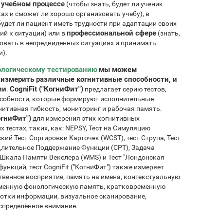
 учебном процессе
(чтобы знать, будет ли ученик
ах и сможет ли хорошо организовать учебу), в
будет ли пациент иметь трудности при адаптации своих
профессиональной сфере
й к ситуации) или в
(знать,
вовать в непредвиденных ситуациях и принимать
и).
ологическому тестированию
мы можем
змерить различные когнитивные способности, и
ии
CogniFit ("КогниФит")
.
предлагает серию тестов,
особности, которые формируют исполнительные
нитивная гибкость, мониторинг и рабочая память.
огниФит")
для измерения этих когнитивных
 тестах, таких, как: NEPSY, Тест на Симуляцию
й Тест Сортировки Карточек (WCST), тест Струпа, Тест
Длительное Поддержание Функции (CPT), Задача
 Шкала Памяти Векслера (WMS) и Тест "Лондонская
ункций, тест CogniFit ("КогниФит") также измеряет
твенное восприятие, память на имена, контекстуальную
еменную фонологическую память, кратковременную
ботки информации, визуальное сканирование,
спределённое внимание.