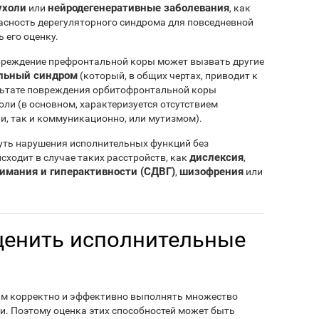
ухоли
нейродегенеративные заболевания
или
, как
асность дерегуляторного синдрома для повседневной
 его оценку.
вреждение префронтальной коры может вызвать другие
льный синдром
(который, в общих чертах, приводит к
льтате повреждения орбитофронтальной коры
оли (в основном, характеризуется отсутствием
и, так и коммуникационно, или мутизмом).
нуть нарушения исполнительных функций без
дислексия
сходит в случае таких расстройств, как
,
имания и гиперактивности (СДВГ)
шизофрения
,
или
ценить исполнительные
м корректно и эффективно выполнять множество
и. Поэтому оценка этих способностей может быть