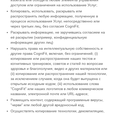
избегать или обходить любые элементы управления
доступом или ограничения на использование Услуг;
Копировать, использовать, раскрывать или
распространять любую информацию, полученную в
процессе использования Услуг, непосредственно или
через третьих лиц, без согласия CogniFit;
Раскрывать информацию, не заручившись согласием на
её раскрытие (например, конфиденциальную
информацию других лиц)
Нарушать права на интеллектуальную собственность и
другие права CogniFit, включая, без ограничений, (i)
копирование или распространение наших тестов и
когнитивных тренировок, советов и статей по вопросам
здоровья и благополучия, видео и других материалов или
(ii) копирование или распространение нашей технологии,
за исключением случаев, когда она будет выпущена с
открытым исходным кодом; (iii) использование слова
"CogniFit" или наших логотипов в любом коммерческом
названии, электронной почте или URL-адресе;
Размещать контент, содержащий программные вирусы,
"черви" или любой другой вредоносный код;
Осуществлять копирование технологии, декомпиляцию,