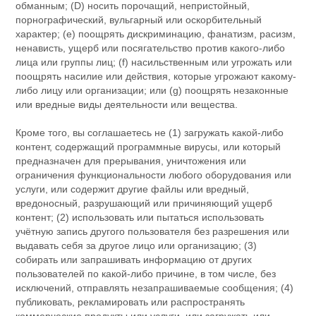
обманным; (D) носить порочащий, непристойный,
порнографический, вульгарный или оскорбительный
характер; (e) поощрять дискриминацию, фанатизм, расизм,
ненависть, ущерб или посягательство против какого-либо
лица или группы лиц; (f) насильственным или угрожать или
поощрять насилие или действия, которые угрожают какому-
либо лицу или организации; или (g) поощрять незаконные
или вредные виды деятельности или вещества.
Кроме того, вы соглашаетесь не (1) загружать какой-либо
контент, содержащий программные вирусы, или который
предназначен для прерывания, уничтожения или
ограничения функциональности любого оборудования или
услуги, или содержит другие файлы или вредный,
вредоносный, разрушающий или причиняющий ущерб
контент; (2) использовать или пытаться использовать
учётную запись другого пользователя без разрешения или
выдавать себя за другое лицо или организацию; (3)
собирать или запрашивать информацию от других
пользователей по какой-либо причине, в том числе, без
исключений, отправлять незапрашиваемые сообщения; (4)
публиковать, рекламировать или распространять